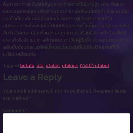
ทั้งการจัดการแบ๊งค์ที่มีคุณภาพ ด้วยการใช้อุบายฐานราก จัดแจง
เงินลงทุนของคุณอย่างชาญฉลาด และก็ปรับนิสัยให้กับสิ่งแวดล้อม
ออนไลน์และก็แบบอย่างเกมที่แตกต่าง ผู้เล่นสามารถแก้ไข
สมรรถนะรวมทั้งเพลินใจไปกับประสบการณ์แบล็คแจ็คที่คุ้มมากเพิ่ม
ขึ้น ไม่ว่าคุณจะเล่นเพื่อความสนุกสนานร่าเริงหรือวางเป้าที่จะเป็นผู้
เล่นแท้จริงจัง แนวทางที่กำหนดเอาไว้ในคู่มือนี้จะช่วยคุณตรวจความ
สลับซับซ้อนของแบล็คแจ็คออนไลน์รวมทั้งไปถึงเป้าหมายที่โต๊ะ
เปรียบเสมือนจริง
Tagged
betufa
,
ufa
,
ufabet
,
ufakick
,
ทางเข้า ufabet
Leave a Reply
Your email address will not be published.
Required fields
are marked
*
Comment
*