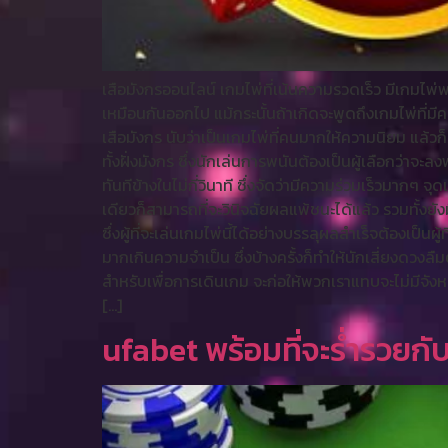
เสือมังกรออนไลน์ เกมไพ่ที่เน้นความรวดเร็ว มีเกมไพ่พ
เหมือนกันออกไป แม้กระนั้นถ้าเกิดจะพูดถึงเกมไพ่ที่มี
เสือมังกร นับว่าเป็นเกมไพ่ที่คนมากให้ความนิยม แล้วก
ทั้งฝั่งมังกร ซึ่งนักเล่นการพนันต้องเป็นผู้เลือกว่าจะ
ทันทีข้างในไม่กี่วินาที ซึ่งจัดว่ามีความร่วมเร็วมากๆ 
เดียวก็สามารถที่จะวินิจฉัยผลแพ้ชนะได้แล้ว รวมทั้งยัง
ซึ่งผู้ที่จะเล่นเกมไพ่นี้ได้อย่างบรรลุผลสำเร็จต้องเป็นผู
มากเกินความจำเป็น ซึ่งบ้างครั้งก็ทำให้นักเสี่ยงดวงลืม
สำหรับเพื่อการเดินเกม จะก่อให้พวกเราแทบจะไม่มีจัง
[…]
ufabet พร้อมที่จะร่ำรวย