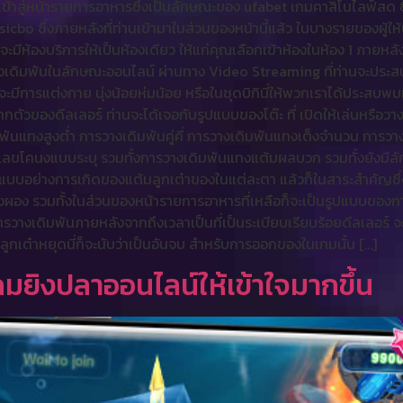
เข้าสู่หน้ารายการอาหารซึ่งเป็นลักษณะของ ufabet เกมคาสิโนไลฟ์ส
icbo ซึ่งภายหลังที่ท่านเข้ามาในส่วนของหน้านี้แล้ว ในบางรายของผู้ให้บ
ีห้องบริการให้เป็นห้องเดียว ให้แก่คุณเลือกเข้าห้องในห้อง 1 ภายหลังที่ท
งเดิมพันในลักษณะออนไลน์ ผ่านทาง Video Streaming ที่ท่านจะประสบพ
จะมีการแต่งกาย นุ่งน้อยห่มน้อย หรือในชุดบิกินี่ให้พวกเราได้ประสบพบเห
ัวของดีลเลอร์ ท่านจะได้เจอกับรูปแบบของโต๊ะ ที่ เปิดให้เล่นหรือวาง
แทงสูงต่ำ การวางเดิมพันคู่คี่ การวางเดิมพันแทงเต็งจำนวน การวา
เลขโคนงแบบระบุ รวมทั้งการวางเดิมพันแทงแต้มผลบวก รวมทั้งยังมีล
ินิจ แบบอย่างการเกิดของแต้มลูกเต๋าของในแต่ละตา แล้วก็ในสาระสำคัญซึ่
ทั้งผอง รวมทั้งในส่วนของหน้ารายการอาหารที่เหลือก็จะเป็นรูปแบบของกา
การวางเดิมพันภายหลังจากถึงเวลาเป็นที่เป็นระเบียบเรียบร้อยดีลเลอร
ื่อลูกเต๋าหยุดนี่ก็จะนับว่าเป็นอันจบ สำหรับการออกของในเกมนั้น […]
ยิงปลาออนไลน์ให้เข้าใจมากขึ้น