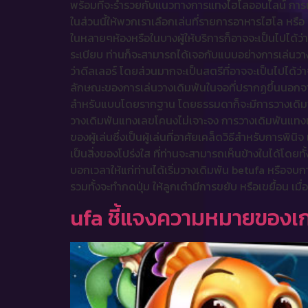
พร้อมที่จะร่ำรวยกับแนวทางการแทงไฮโลออนไลน์ การ
ในส่วนนี้ให้พวกเราเลือกเล่นที่รายการอาหารไฮโล หรือ s
ในหลายๆห้องหรือในบางผู้ให้บริการก็อาจจะเป็นไปได้ว่าจะม
ระเบียบ ท่านก็จะสามารถได้เจอกับแบบอย่างการเล่นวา
ว่าดีลเลอร์ โดยส่วนมากจะเป็นสตรีที่อาจจะเป็นไปได้ว่า
ลักษณะของการเล่นวางเดิมพันในจอที่ปรากฏขึ้นนอกจากต
สำหรับแบบโดยรากฐาน โดยธรรมดาก็จะมีการวางเดิมพัน
วางเดิมพันแทงเลขโคนงไม่เจาะจง การวางเดิมพันแทง
ของผู้เล่นซึ่งเป็นผู้เล่นที่อาศัยเคล็ดวิธีสำหรับการพ
เป็นสิ่งของโปร่งใส ที่ท่านจะสามารถเห็นข้างในได้โดย
บอกเวลาให้แก่ท่านได้เริ่มวางเดิมพัน betufa หรือจบ
รวมทั้งจะทำกดปุ่ม ให้ลูกเต๋ามีการขยับ หรือเขยื้อน เม
ufa ชี้แจงความหมายของเกม