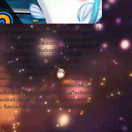
การบรรเทา ด้วยเหตุว่าเป็นเกมที่เล่นง่ายได้เงินเร็ว
เป็นเกมที่เล่นง่ายก็จริง แม้กระนั้นการมีแนวทาง
อีกหลายๆคนไม่เคยบอก พวกเรามาดูกันเลยดีกว่าว่ามี
รวมไปจนกระทั่งเกมเซ็นต์เตอร์ที่สามารถพบได้บ่อย
ลน์ ซึ่งสามารถให้ท่านเล่นบันเทิงใจได้ตลอดระยะเวลา
่นง่ายดายยิ่งกว่าเกมหลอดเหรียญ สำหรับการเล่นเกม
ะแนนที่ต่างๆนาๆ โดยปลาตัวใหญ่หรือปลาโบนัสที่ได้
ของการเล่น โดยลูกกระสุนแต่ละนัดหมายมีค่า 1 บาท
นข้อตกลง หรือเรียกตัวปลาที่ยิง การจะได้กำไรจาก
ะขึ้นเรื่อยๆ การยิงปลาแต่ละตัวจำเป็นที่จะต้องจำกัด
นแน่ยังมิได้ลงทะเบียนสมัคร ufakick สมาชิกให้ลง
กม ซึ่งแต่ละห้องจะมีความไม่เหมือนกันตรงราคาขึ้นต่ำ