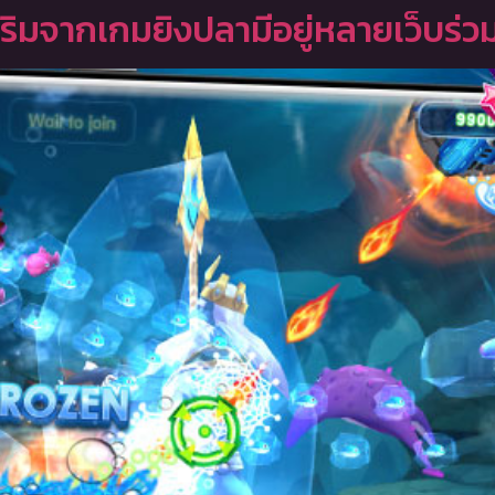
ิมจากเกมยิงปลามีอยู่หลายเว็บร่ว