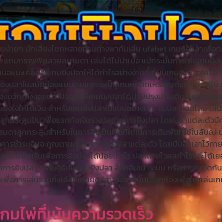
่ายๆ นักเสี่ยงโชคหลายท่านต่างพากันเล่น ufabet เกมยิงปลาเพื่อกระทำ
แถมกราฟฟิคสวยสบายตา เล่นได้ไม่น่าเบื่อ แม้กระนั้นการเล่นเกมยิงปลา
สนอแนะเคล็ดวิธีเกมยิงปลาให้ได้กำไรอย่างง่ายที่เซียนเกมยิงปลาใคร
 เกมยิงปลาในสมัยก่อนแบบเริ่มแรกจะเป็นเกมหยอดเหรียญตั้งตามคาสิโน 
งขวัญต่างๆแต่ว่าปัจจุบันนี้เกมยิงปลาได้ปรับปรุงมาในต้นแบบเกมออนไ
่นยังไงให้ได้เงิน สำหรับเกมยิงปลาในแบบอย่างเกม ยิงปลาออนไลน์ เล
กกระสุนปืน เพื่อแรกกับเงินรางวัลจากการยิงปลา โดยปลาแต่ละตัวมีค
ดาลูกกระสุนสำหรับในการยิงเป็นเงินที่ใช้ในการเดิมพันที่ใช้ในลัษณะ
 โดยการชำระเงินจะคูณตามความยากของปลาแต่ละตัว โดยมีบอกเอาไว้ภายใ
ใช้ลูกปืนสำหรับเพื่อการยิงปลาได้น้อยเท่าไร ปลาตายไวผลกำไรก็จะได้เยอ
รจากการยิงปลา กรรมวิธีเล่นเกมยิงปลา ล็อกอินเข้าระบบ หรือหากคนใดกั
เพื่อการเล่นรวมทั้งเลือกเกมยิงปลา ต่อจากนั้นเลือกห้องเพื่อเข้าเล่นเ
กมไพ่ที่เน้นความรวดเร็ว