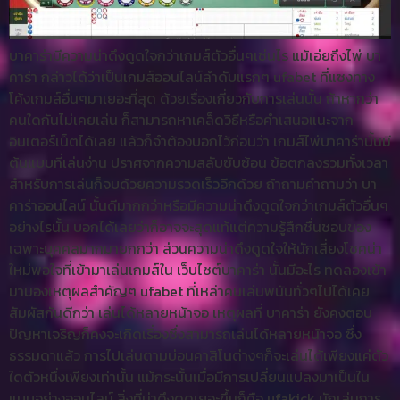
บาคาร่ามีความน่าดึงดูดใจกว่าเกมส์ตัวอื่นๆเช่นไร แม้เอ่ยถึงไพ่ บา
คาร่า กล่าวได้ว่าเป็นเกมส์ออนไลน์ลำดับแรกๆ ufabet ที่แซงทาง
โค้งเกมส์อื่นๆมาเยอะที่สุด ด้วยเรื่องเกี่ยวกับการเล่นนั้น ถ้าหากว่า
คนใดกันไม่เคยเล่น ก็สามารถหาเคล็ดวิธีหรือคำเสนอแนะจาก
อินเตอร์เน็ตได้เลย แล้วก็จำต้องบอกไว้ก่อนว่า เกมส์ไพ่บาคาร่านั้นมี
ต้นแบบที่เล่นง่าน ปราศจากความสลับซับซ้อน ข้อตกลงรวมทั้งเวลา
สำหรับการเล่นก็จบด้วยความรวดเร็วอีกด้วย ถ้าถามคำถามว่า บา
คาร่าออนไลน์ นั้นดีมากกว่าหรือมีความน่าดึงดูดใจกว่าเกมส์ตัวอื่นๆ
อย่างไรนั้น บอกได้เลยว่าก็อาจจะสุดแท้แต่ความรู้สึกชื่นชอบของ
เฉพาะบุคคลมากมายกกว่า ส่วนความน่าดึงดูดใจให้นักเสี่ยงโชคน่า
ใหม่พอใจที่เข้ามาเล่นเกมส์ใน เว็บไซต์บาคาร่า นั้นมีอะไร ทดลองเข้า
มามองเหตุผลสำคัญๆ ufabet ที่เหล่าคนเล่นพนันทั่วๆไปได้เคย
สัมผัสกันดีกว่า เล่นได้หลายหน้าจอ เหตุผลที่ บาคาร่า ยังคงตอบ
ปัญหาเจริญก็คงจะเกิดเรื่องซึ่งสามารถเล่นได้หลายหน้าจอ ซึ่ง
ธรรมดาแล้ว การไปเล่นตามบ่อนคาสิโนต่างๆก็จะเล่นได้เพียงแค่ตัว
ใดตัวหนึ่งเพียงเท่านั้น แม้กระนั้นเมื่อมีการเปลี่ยนแปลงมาเป็นใน
แบบอย่างออนไลน์ สิ่งที่น่าดึงดูดเยอะขึ้นก็คือ ufakick นักเล่นการ