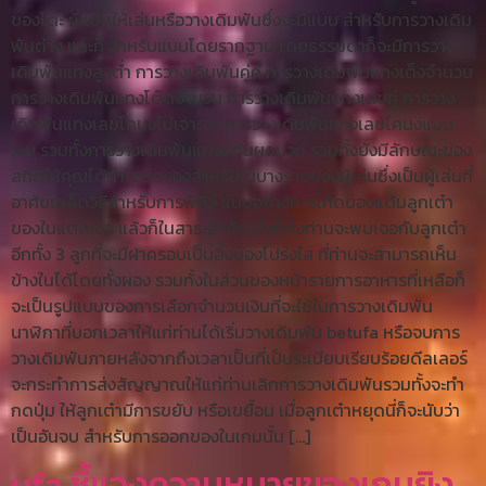
ของโต๊ะ ที่ เปิดให้เล่นหรือวางเดิมพันซึ่งจะมีแบบ สำหรับการวางเดิม
พันต่าง และก็ สำหรับแบบโดยรากฐาน โดยธรรมดาก็จะมีการวาง
เดิมพันแทงสูงต่ำ การวางเดิมพันคู่คี่ การวางเดิมพันแทงเต็งจำนวน
การวางเดิมพันแทงโต๊ดจำนวน การวางเดิมพันแทงเลขคู่ การวาง
เดิมพันแทงเลขโคนงไม่เจาะจง การวางเดิมพันแทงเลขโคนงแบบ
ระบุ รวมทั้งการวางเดิมพันแทงแต้มผลบวก รวมทั้งยังมีลักษณะของ
สถิติให้คุณได้ทำไตร่ตรองสำหรับในบางรายของผู้เล่นซึ่งเป็นผู้เล่นที่
อาศัยเคล็ดวิธีสำหรับการพินิจ แบบอย่างการเกิดของแต้มลูกเต๋า
ของในแต่ละตา แล้วก็ในสาระสำคัญซึ่งก็คือท่านจะพบเจอกับลูกเต๋า
อีกทั้ง 3 ลูกที่จะมีฝาครอบเป็นสิ่งของโปร่งใส ที่ท่านจะสามารถเห็น
ข้างในได้โดยทั้งผอง รวมทั้งในส่วนของหน้ารายการอาหารที่เหลือก็
จะเป็นรูปแบบของการเลือกจำนวนเงินที่จะใช้ในการวางเดิมพัน
นาฬิกาที่บอกเวลาให้แก่ท่านได้เริ่มวางเดิมพัน betufa หรือจบการ
วางเดิมพันภายหลังจากถึงเวลาเป็นที่เป็นระเบียบเรียบร้อยดีลเลอร์
จะกระทำการส่งสัญญาณให้แก่ท่านเลิกการวางเดิมพันรวมทั้งจะทำ
กดปุ่ม ให้ลูกเต๋ามีการขยับ หรือเขยื้อน เมื่อลูกเต๋าหยุดนี่ก็จะนับว่า
เป็นอันจบ สำหรับการออกของในเกมนั้น […]
ufa ชี้แจงความหมายของเกมยิง