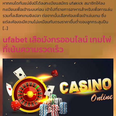
หากคนใดกันแน่ยังมิได้ลงทะเบียนสมัคร ufakick สมาชิกให้ลง
ทะเบียนเพื่อเข้าระบบก่อน เข้าไปที่รายการอาหารสำหรับเพื่อการเล่น
รวมทั้งเลือกเกมยิงปลา ต่อจากนั้นเลือกห้องเพื่อเข้าเล่นเกม ซึ่ง
แต่ละห้องจะมีความไม่เหมือนกันตรงราคาขึ้นต่ำของลูกกระสุนปืน
[…]
ufabet เสือมังกรออนไลน์ เกมไพ่
ที่เน้นความรวดเร็ว