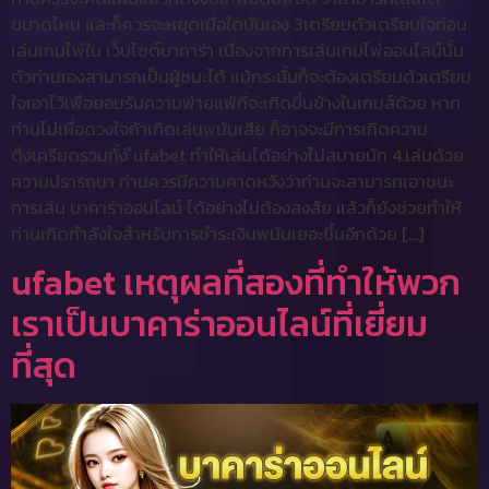
ขนาดไหน และก็ควรจะหยุดเมื่อใดนั่นเอง 3เตรียมตัวเตรียมใจก่อน
เล่นเกมไพ่ใน เว็บไซต์บาคาร่า เนื่องจากการเล่นเกมไพ่ออนไลน์นั้น
ตัวท่านเองสามารถเป็นผู้ชนะได้ แม้กระนั้นก็จะต้องเตรียมตัวเตรียม
ใจเอาไว้เพื่อยอมรับความพ่ายแพ้ที่จะเกิดขึ้นข้างในเกมส์ด้วย หาก
ท่านไม่เผื่อดวงใจถ้าเกิดเล่นพนันเสีย ก็อาจจะมีการเกิดความ
ตึงเครียดรวมทั้ง ีufabet ทำให้เล่นได้อย่างไม่สบายนัก 4.เล่นด้วย
ความปรารถนา ท่านควรมีความคาดหวังว่าท่านจะสามารถเอาชนะ
การเล่น บาคาร่าออนไลน์ ได้อย่างไม่ต้องสงสัย แล้วก็ยังช่วยทำให้
ท่านเกิดกำลังใจสำหรับการชำระเงินพนันเยอะขึ้นอีกด้วย […]
ufabet เหตุผลที่สองที่ทำให้พวก
เราเป็นบาคาร่าออนไลน์ที่เยี่ยม
ที่สุด