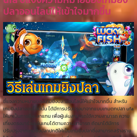
ปลาออนไลน์ให้เข้าใจมากขึ้น
ชี้แจงความหมายของเกมยิงปลาออนไลน์ให้เข้าใจมากขึ้น สำหรับ
เกมยิงปลาออนไลน์นั้น ได้มีการปรับปรุงมาจากแบบเกมตกปลา ufa
ให้มาเป็นการยิงปลาแทน เพื่อผู้เล่นสามารถใช้ความสามารถ ความ
เที่ยงตรงมาร่วมเล่นเกมได้ตามความสามารถ ถัดมาได้มีการ
ปรับปรุงจากเกมยิงปลาปกติให้เป็นเกมยิงปลาซึ่งสามารถสร้างราย