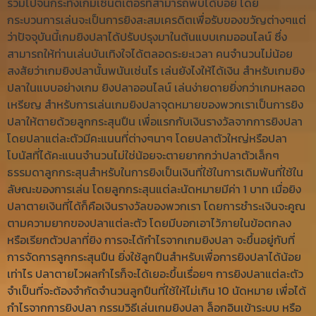
รวมไปจนกระทั่งเกมเซ็นต์เตอร์ที่สามารถพบได้บ่อย โดย
กระบวนการเล่นจะเป็นการยิงสะสมเครดิตเพื่อรับของขวัญต่างๆแต่
ว่าปัจจุบันนี้เกมยิงปลาได้ปรับปรุงมาในต้นแบบเกมออนไลน์ ซึ่ง
สามารถให้ท่านเล่นบันเทิงใจได้ตลอดระยะเวลา คนจำนวนไม่น้อย
สงสัยว่าเกมยิงปลานั้นพนันเช่นไร เล่นยังไงให้ได้เงิน สำหรับเกมยิง
ปลาในแบบอย่างเกม ยิงปลาออนไลน์ เล่นง่ายดายยิ่งกว่าเกมหลอด
เหรียญ สำหรับการเล่นเกมยิงปลาจุดหมายของพวกเราเป็นการยิง
ปลาให้ตายด้วยลูกกระสุนปืน เพื่อแรกกับเงินรางวัลจากการยิงปลา
โดยปลาแต่ละตัวมีคะแนนที่ต่างๆนาๆ โดยปลาตัวใหญ่หรือปลา
โบนัสที่ได้คะแนนจำนวนไม่ใช่น้อยจะตายยากกว่าปลาตัวเล็กๆ
ธรรมดาลูกกระสุนสำหรับในการยิงเป็นเงินที่ใช้ในการเดิมพันที่ใช้ใน
ลัษณะของการเล่น โดยลูกกระสุนแต่ละนัดหมายมีค่า 1 บาท เมื่อยิง
ปลาตายเงินที่ได้ก็คือเงินรางวัลของพวกเรา โดยการชำระเงินจะคูณ
ตามความยากของปลาแต่ละตัว โดยมีบอกเอาไว้ภายในข้อตกลง
หรือเรียกตัวปลาที่ยิง การจะได้กำไรจากเกมยิงปลา จะขึ้นอยู่กับที่
การจัดการลูกกระสุนปืน ยิ่งใช้ลูกปืนสำหรับเพื่อการยิงปลาได้น้อย
เท่าไร ปลาตายไวผลกำไรก็จะได้เยอะขึ้นเรื่อยๆ การยิงปลาแต่ละตัว
จำเป็นที่จะต้องจำกัดจำนวนลูกปืนที่ใช้ให้ไม่เกิน 10 นัดหมาย เพื่อได้
กำไรจากการยิงปลา กรรมวิธีเล่นเกมยิงปลา ล็อกอินเข้าระบบ หรือ