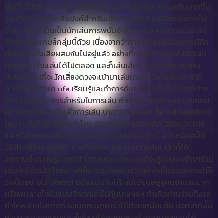
ข้อนี้ให้ได้เสียก่อน ถึงจะก่อให้การวางเดิมพันสนุกสนานเพิ่มมากขึ้น
รวมทั้งจังหวะที่จะเสียตังค์สำหรับเพื่อการพนันก็จะมีน้อยลงตามไป
ด้วย สิ่งที่จำเป็นเป็นนักเล่นการพนันจำเป็นจะต้องทำความเข้าใจใน
วัฏจักรของเกมส์กลุ่มนี้ด้วย เนื่องจากว่าการเล่นพนันย่อมควรมีอีก
ทั้งได้รวมทั้งเสียผสมกันไปอยู่แล้ว อย่างที่ทราบดี ว่าอาจไม่มีผู้เล่น
ใครกันแน่ที่จะเล่นได้ไปตลอด และก็เล่นเสียไปตลอดสิ่งเดียวกัน
นั่นเอง ก่อนที่จะนักเสี่ยงดวงจะเข้ามาเล่นเกมในเว็บไซต์บาคาร่าก็
ควรทำการศึกษา ufa เรียนรู้และทำการค้นคว้ามูลทั้งยัง 5 ข้อนี้ด้วย
1.การใช้จินตนาการสำหรับในการเล่น ถ้าเกิดท่านขมักเขม้นมากเกิน
ความจำเป็นสำหรับเพื่อการเล่น บาคาร่าออนไลน์ ก็อาจส่งผลให้ท่าน
เล่นเกมได้ไม่สนุกซักเท่าไหร่ ต้องการที่จะให้ท่านคิดไว้ก่อนว่า การ
แพ้หรือชนะพนันนั้นปราศจากความแน่ๆ โดยเหตุนี้ สูตรหรือเคล็ด
วิธีต่างๆที่ประยุกต์ใช้ บางทีก็อาจจะประสบความล้มเหลวก็ได้
2.ทราบถึงความรู้ความเข้าใจของตน ท่านควรต้องรู้ก่อนจะเข้ามาร่วม
เล่นกับโต๊ะแล้ว โดยบางทีก็อาจจะสังเกตุความน่าจะเป็นของแต่ละโต๊ะ
ว่าเป็นอย่างไร ีีีufabet อย่างเช่น ในโต๊ะนี้มีเซียนอยู่ผู้คนจำนวนมาก
หรือพบลายไพ่ในแบบที่พวกเราไม่คุ้นเคยฯลฯ ถ้าเกิดท่านร่วมก็อาจ
ทำให้พลาดโอกาสที่จะชนะเกมบาคาร่าได้ด้วยเหมือนกัน นอกจากนั้น
ท่านควรจะคิดแผนแล้วก็ตั้งงบให้พอดิบพอดี ว่าสามารถเล่นได้