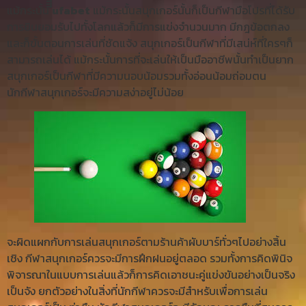
แม้กระนั้น
ีีีufabet
แม้กระนั้นสนุกเกอร์นั้นก็เป็นกีฬามือโปรที่ได้รับ
การยินยอมรับไปทั้งโลกแล้วก็มีการแข่งจำนวนมาก มีกฎข้อตกลง
และก็ขั้นตอนการเล่นที่ชัดแจ้ง สนุกเกอร์เป็นกีฬาที่มีเสน่ห์ที่ใครๆก็
สามารถเล่นได้ แม้กระนั้นการที่จะเล่นให้เป็นมืออาชีพนั้นทำเป็นยาก
สนุกเกอร์เป็นกีฬาที่มีความนอบน้อมรวมทั้งอ่อนน้อมถ่อมตน
นักกีฬาสนุกเกอร์จะมีความสง่าอยู่ไม่น้อย
จะผิดแผกกับการเล่นสนุกเกอร์ตามร้านค้าผับบาร์ทั่วๆไปอย่างสิ้น
เชิง กีฬาสนุกเกอร์ควรจะมีการฝึกฝนอยู่ตลอด รวมทั้งการคิดพินิจ
พิจารณาในแบบการเล่นแล้วก็การคิดเอาชนะคู่แข่งขันอย่างเป็นจริง
เป็นจัง ยกตัวอย่างในสิ่งที่นักกีฬาควรจะมีสำหรับเพื่อการเล่น