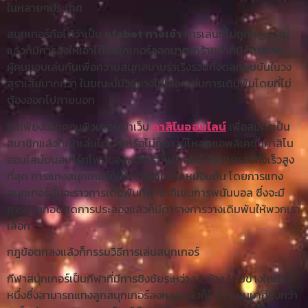
ในหลายๆประเทศ
สนุกเกอร์ถือได้ว่าเป็น
ufabet ทางเข้า
การเล่นที่ไม่ถูกกฎหมาย
แล้วก็มีการสั่งให้เอาโต๊ะสนุกเกอร์ออกมาจากร้านค้าก็มี โดยมาก
ผู้คนชอบเล่นกันเพื่อความสนุกสนานร่าเริงรวมทั้งตลกขบขันในวง
สุราเสียมากกว่า ในขณะนี้มีวิถีทางให้เลือกเล่นการเดิมพันโดยที่ไม่
ต้องออกไปภายนอก
แค่เพียงเปิดคอมพิวเตอร์เข้าเว็บ
คาสิโนออนไลน์
เพื่อสมัครเป็น
สมาชิกแล้วก็เข้าเล่นได้เลยหรือไม่ก็ดาวน์โหลดแอพลิเคชั่นคาสิโน
ออนไลน์บนสมาร์ทโฟนของพวกเราก็เข้าเล่นได้สบายรวมทั้งเร็วสูง
ที่สุด การแทงสนุกเกอร์ก็มีให้วางเดิมพันเหมือนกัน โดยการแทง
สนุกเกอร์นั้นจะราวการเดิมพันกีฬาอาทิเช่นการพนันบอล ซึ่งจะมี
การถ่ายทอดสดการประลองแล้วก็มีตารางการวางเดิมพันให้พวกเรา
เลือก
กฎข้อตกลงแล้วก็กรรมวิธีการเล่นสนุกเกอร์
กีฬาสนุกเกอร์เป็นกีฬาที่มีการชิงชัยระหว่าง 2 ข้าง ฝ้ายข้างใดข้าง
หนึ่งซึ่งสามารถแทงลูกสนุกเกอร์ลงหลุมแล้วก็ได้คะแนนมากยิ่งกว่า