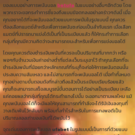
ของแบบอย่างการพนันบอล
betufa
ในแบบอย่างอื่นๆอีกด้วย โดย
พวกเราจะขอกระทำการชี้แจงถึงแบบข้อตกลงอย่างคร่าวๆด้งนี้ เมื่อ
คุณอยากได้ที่จะพนันบอลด้วยแบบการพนันในรูปแบบนี้ คุณควร
ต้องเลือกแมตช์สำหรับเพื่อการพนันซะก่อนเป็นลำกับแรก เมื่อเลือก
แมตช์ที่ปรารถนาแข่งได้เป็นที่เป็นระเบียบแล้ว ก็ให้กระทำการเลือก
กลุ่มที่คุณมีความคิดว่าจะสามารถชนะสำหรับเพื่อการแข่งบอลได้
โดยคุณควรต้องชำระเงินพนันที่ควรจะเป็นปริมาณที่มากกว่า หรือ
พอๆกับจำนวนเงินค่าอย่างต่ำที่แต่ละเว็บระบุเอาไว้ ถ้าคุณเลือกที่จะ
ชำระเงินพนันที่น้อยกว่าหลักเกณฑ์ที่ระบุก็จะก่อให้การพนันตอนนั้น
ประสบความล้มเหลว และไม่สามารถที่จะพนันบอลได้ เมื่อทำทั้งหมด
ทุกอย่างตามขั้นตอนดังที่กล่าวถึงแล้วเป็นระเบียบเรียบร้อยแล้ว
คุณก็จะสามารถเสร็จสมบูรณ์ขั้นตอนการได้อย่างเป็นระเบียบ เหลือ
แค่คอยผลว่ากลุ่มที่คุณได้กระทำแทงไปนั้น จะออกมาตามผลไหม แม้
คุณพนันบอลได้ก็จะมีผลให้คุณสามารถที่กำลังจะได้รับ้เงินลงทุนที่
วางเดิมพันไว้กลับมา พร้อมทั้งกำไรสำหรับในการแทงพอดีเป็น
ปริมาณสองเท่าของเงินที่ได้พนันไว้
จุดเด่นของการพนันบอล
ufabet
ในรูปแบบนี้เป็นการที่ด้วยแบบ