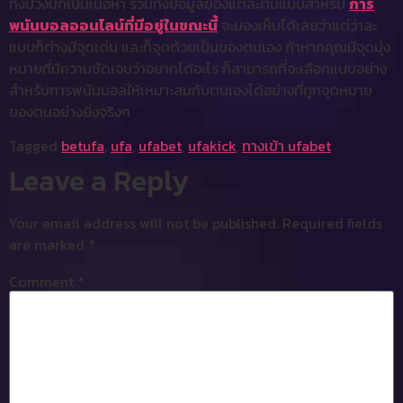
ทั้งปวงนี้ก็เป็นเนื้อหา รวมทั้งข้อมูลของแต่ละต้นแบบสำหรับ
การ
พนันบอลออนไลน์ที่มีอยู่ในขณะนี้
จะมองเห็นได้เลยว่าแต่ว่าละ
แบบก็ต่างมีจุดเด่น และก็จุดด้วยเป็นของตนเอง ถ้าหากคุณมีจุดมุ่ง
หมายที่มีความชัดเจนว่าอยากได้อะไร ก็สามารถที่จะเลือกแบบอย่าง
สำหรับการพนันบอลให้เหมาะสมกับตนเองได้อย่างที่ถูกจุดหมาย
ของตนอย่างยิ่งจริงๆ
Tagged
betufa
,
ufa
,
ufabet
,
ufakick
,
ทางเข้า ufabet
Leave a Reply
Your email address will not be published.
Required fields
are marked
*
Comment
*