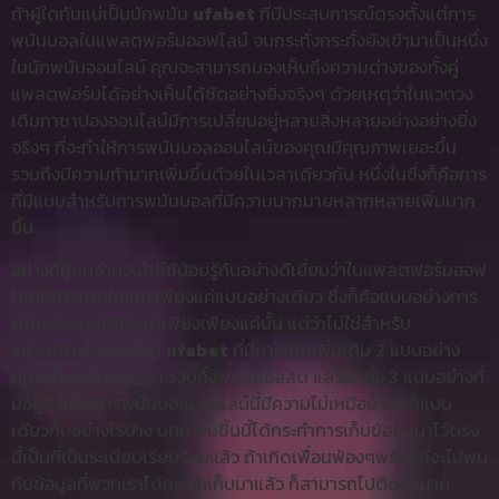
ถ้าผู้ใดกันแน่เป็นนักพนัน
ufabet
ที่มีประสบการณ์ตรงตั้งแต่การ
พนันบอลในแพลตฟอร์มออฟไลน์ จนกระทั่งกระทั้งยังเข้ามาเป็นหนึ่ง
ในนักพนันออนไลน์ คุณจะสามารถมองเห็นถึงความต่างของทั้งคู่
แพลตฟอร์มได้อย่างเห็นได้ชัดอย่างยิ่งจริงๆ ด้วยเหตุว่าในแวดวง
เดิมกาชาปองออนไลน์มีการเปลี่ยนอยู่หลายสิ่งหลายอย่างอย่างยิ่ง
จริงๆ ที่จะทำให้การพนันบอลออนไลน์ของคุณมีคุณภาพเยอะขึ้น
รวมถึงมีความท้ามากเพิ่มขึ้นด้วยในเวลาเดียวกัน หนึ่งในซึ่งก็คือการ
ที่มีแบบสำหรับการพนันบอลที่มีความมากมายหลากหลายเพิ่มมาก
ขึ้น
อย่างที่ผู้คนจำนวนไม่ใช้น้อยรู้กันอย่างดีเยี่ยมว่าในแพลตฟอร์มออฟ
ไลน์มีการเปิดให้แทงเพียงแค่แบบอย่างเดียว ซึ่งก็คือแบบอย่างการ
พนันบอลคนเดียวแต่เพียงเพียงแค่นั้น แต่ว่าไม่ใช่สำหรับ
แพลตฟอร์มออนไลน์
ufabet
ที่มีการเปิดเพิ่มเติม 2 แบบอย่าง
หมายถึงพนันบอลชุด รวมทั้งพนันบอลสด แล้วอีกทั้ง 3 แบบอย่างที่
มีอยู่สำหรับการพนันบอลออนไลน์นี้มีความไม่เหมือน และก็แบบ
เดียวกันอย่างไรบ้าง บทความชิ้นนี้ได้กระทำการเก็บข้อมูลมาไว้ตรง
นี้เป็นที่เป็นระเบียบเรียบร้อยแล้ว ถ้าเกิดเพื่อนพ้องๆพร้อมที่จะไปพบ
กับข้อมูลที่พวกเราได้กระทำเก็บมาแล้ว ก็สามารถไปติดตามาย