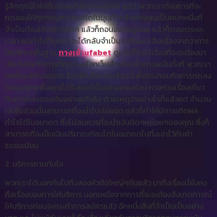
รู้สึกทุกข์ใจให้กับนักพนันในบางบุคคล แต่ว่าพวกเราต้องการที่จะ
ทดลองให้ทุกๆคนทดลองคิดในมุมที่ว่า ถ้าหากคุณเป็นคนๆหนึ่งที่
จำเป็นต้องใช้บริการฝาก แล้วก็ถอนออกอยู่บ่อย แล้วก็ตลอดระยะ
เวลา ผลกำไรที่คุณน่าจะได้กลับจำเป็นจะต้องมาเสียเนื่องจากว่าการ
ให้บริการพื้นฐาน
ทางเข้าufabet
ดูแล้วก็ไม่ใช่เรื่องที่จะจะต้องมา
เสียตังค์ฟรีๆการที่คุณจะเลือกเว็บสำหรับเพื่อการพนันทั้งที พวกเรา
ขอชี้แนะให้มองการเลือกให้บริการในส่วนนี้เพื่อประกอบกิจการตกลง
ใจของคุณเพื่อคุณได้รับผลกำไรอย่างครบถ้วน หายห่วงเรื่องเกี่ยว
กับการไหลของเงินอย่างแท้จริง ด้วยเหตุว่าอย่างไรก็แล้วแต่ จำนวน
เงินในส่วนนั้นสามารถที่จะนำไปต่อยอด แล้วก็ทำให้มีการเกิดผล
กำไรได้ในอนาคต ซึ่งไม่สมควรที่จะนำเงินนิดๆหน่อยๆของคุณ ซึ่งก็
สามารถที่จะเป็นเงินปริมาณก้อนโตในอนาคตไปทิ้งเอาไว้กับค่า
ธรรมเนียม
2. บริการถามทันใจ
พวกเราได้บอกกันไปถึงสองหัวข้อใหญ่ๆกันแล้ว มาถึงเรื่องนี้ยังคง
คือเรื่องของการให้บริการ นอกเหนือจากการที่จะจะต้องสังเกตการณ์
ให้บริการก่อนจะกระทำการสมัครแล้ว อีกหนึ่งสิ่งที่จำเป็นเป็นอย่าง