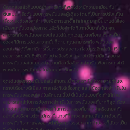
ข้อตกลงแล้วก็แบบอย่างการแทงก็พูดได้ว่ามีความเหมือนกับ
ต้นแบบ หรือต้นแบบการพนันบอลผู้เดียว โดยที่เป็นการปรับแก้ใน
เรื่องของช่วงเวลาสำหรับเพื่อการแทง
ีีีufabet
มากขึ้นมาแต่เพียง
เพียงแค่นั้นโดยช่องทาง แล้วก็ข้อจำกัดที่มากขึ้นมาก็เป็น คุณ
สามารถที่จะพนันบอลออนไลน์ได้ในทุกเวลา โดยที่ขณะนั้นจะเป็น
ช่วงๆที่มีการแข่งและจากนั้นก็ตาม คุณสามารถที่จะพนันบอล
ออนไลน์ได้ตั้งแต่มีการเริ่มการประลองกระทั่งไปกระอีกทั้งถึง 15 นาที
ของการแข่งขันชิงชัยกันอย่างยิ่งจริงๆ กล่าวได้ว่าไม่มีแบบอย่าง
การพนันบอลในแบบอย่างไหนที่จะเอื้อจังหวะสำหรับเพื่อการแทงได้
พอๆกับการพนันบอลในลักษณะนี้อีกแล้ว
จุดเด่นของการพนันบอลในลักษณะนี้ พวกเรามั่นใจว่าหลายท่านจะ
ทราบได้อย่างดีเยี่ยม ภายหลังที่ได้เรื่องกฎ และก็ข้อตกลงสำหรับใน
การพนันบอลออนไลน์ในลักษณะนี้ไป นี่เป็นต้นแบบที่จะทำให้ท่าน
สามารถใกล้กับการช่องทางสำหรับในการพนันบอลที่มากที่สุด ด้วย
เหตุว่าคุณสามารถที่จะมองเห็นการประลองที่มากกว่าครึ่งเกมส์กัน
อย่างยิ่งจริงๆ แต่ว่าแม้กระนั้นบางทีก็อาจจะแลกเปลี่ยนมาด้วยกับ
การพนันที่ราคาแพงอย่างต่ำที่สูงกว่าธรรมดา แต่ว่ายังไงก็นับว่าเป็น
สิ่งที่เหล่านักพนันมือโปรยอมรับได้