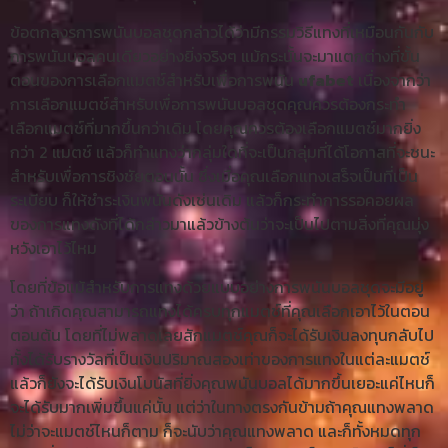
ข้อตกลงรการพนันบอลชุดกล่าวได้ว่ามีกรรมวิธีแทงที่เหมือนกันกับ
การพนันบอลคนเดียวอย่างยิ่งจริงๆ แม้กระนั้นจะมาแตกต่างที่ขั้น
ตอนของการเลือกแมตช์สำหรับเพื่อการพนัน
ufabet
เนื่องจากว่า
การเลือกแมตช์สำหรับเพื่อการพนันบอลชุดคุณควรต้องกระทำ
เลือกแมตช์ที่มากขึ้นกว่าเดิม โดยคุณควรต้องเลือกแมตช์มากยิ่ง
กว่า 2 แมตช์ แล้วก็ทำแทงว่ากลุ่มใดที่จะเป็นกลุ่มที่ได้โอกาสที่จะชนะ
สำหรับเพื่อการชิงชัยตอนนั้น ซึ่งเมื่อคุณเลือกแทงเสร็จเป็นที่เป็น
ระเบียบ ก็ให้ชำระเงินพนันดังเช่นเดิม แล้วก็กระทำการรอคอยผล
ของการแทงดังที่ได้กล่าวมาแล้วข้างต้นว่าจะเป็นไปตามสิ่งที่คุณมุ่ง
หวังเอาไว้ไหม
โดยที่ข้อแม้สำหรับการแทงด้วยแบบอย่างการพนันบอลชุดจะมีอยู่
ว่า ถ้าเกิดคุณสามารถแทงได้ครบทุกแมตช์ที่คุณเลือกเอาไว้ในตอน
ตอนต้น โดยที่ไม่พลาดเลยสักแมตช์คุณก็จะได้รับเงินลงทุนกลับไป
ทั้งได้รับรางวัลที่เป็นเงินปริมาณสองเท่าของการแทงในแต่ละแมตช์
แล้วก็ยังจะได้รับเงินโบนัสที่ยิ่งคุณพนันบอลได้มากขึ้นเยอะแค่ไหนก็
จะได้รับมากเพิ่มขึ้นแค่นั้น แต่ว่าในทางตรงกันข้ามถ้าคุณแทงพลาด
ไม่ว่าจะแมตช์ไหนก็ตาม ก็จะนับว่าคุณแทงพลาด และก็ทั้งหมดทุก