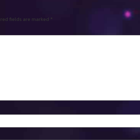
red fields are marked
*