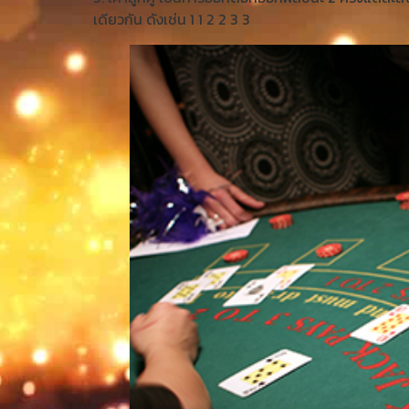
เดียวกัน ดังเช่น 1 1 2 2 3 3