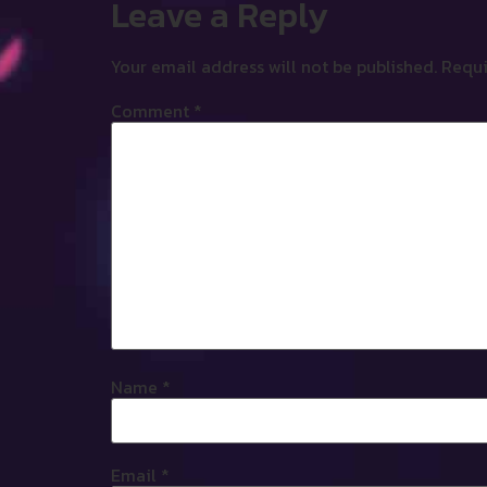
Leave a Reply
Your email address will not be published.
Requi
Comment
*
Name
*
Email
*