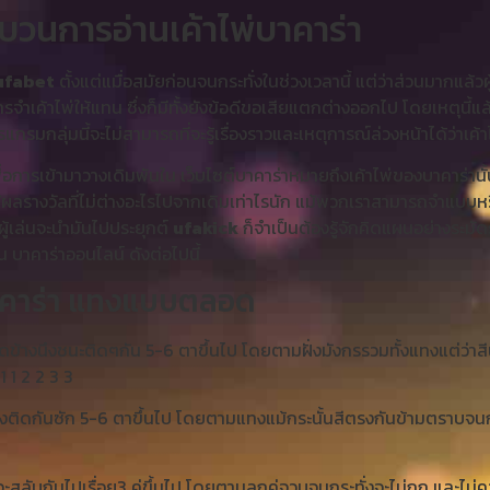
ะบวนการอ่านเค้าไพ่บาคาร่า
ufabet
ตั้งแต่แมื่อสมัยก่อนจนกระทั่งในช่วงเวลานี้ แต่ว่าส่วนมากแล้วผู้ที่
เค้าไพ่ให้แทน ซึ่งก็มีทั้งยังข้อดีขอเสียแตกต่างออกไป โดยเหตุนี้แล้ว 
โปรแกรมกลุ่มนี้จะไม่สามารถที่จะรู้เรื่องราวและเหตุการณ์ล่วงหน้าได้ว่าเค
เพื่อการเข้ามาวางเดิมพันใน เว็บไซต์บาคาร่าหมายถึงเค้าไพ่ของบาคาร่
รางวัลที่ไม่ต่างอะไรไปจากเดิมเท่าไรนัก แม้พวกเราสามารถจำแบบหรือ
จะผู้เล่นจะนำมันไปประยุกต์
ufakick
ก็จำเป็นต้องรู้จักคิดแผนอย่างระมัดร
น บาคาร่าออนไลน์ ดังต่อไปนี้
คาร่า แทงแบบตลอด
้างนึงชนะติดๆกัน 5-6 ตาขึ้นไป โดยตามฝั่งมังกรรวมทั้งแทงแต่ว่าสีน
 1 2 2 3 3
รั้งติดกันซัก 5-6 ตาขึ้นไป โดยตามแทงแม้กระนั้นสีตรงกันข้ามตราบจนก
ะสลับกันไปเรื่อย3 คู่ขึ้นไป โดยตามลูกคู่จวบจนกระทั่งจะไม่ถูก และไม่