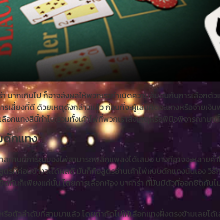
บาคาร่า มากเกินไป ก็อาจส่งผลให้พวกเรากำเนิดความสับสนกับการเลือกตั
สี่ยงที่ดี ด้วยเหตุดังกล่าวแล้ว ก่อนที่จะผู้เล่นคิดจะแทงหรือจ่ายเงินพ
ือกแทงสีนี้ทำไม รวมทั้งเค้าไพ่ที่พวกเราสังเกตุหรือพินิจพิจารณามาตั้ง
บบดักแทง
าะว่าสถานที่การ์ณของไพ่สามารถพลิกแพลงได้เสมอ บางทีอาจจะหลายคำโ
อีกสูตรที่ค่อนข้างจะได้ผลดี มันก็คือสูตรอ่านเค้าไพ่แบบดักแทงนั่นเอง 
ชิดกันก็เพียงแค่นั้น โดยการเลือกห้อง บาคาร่า ที่มันมีตัวที่ออกชิดกัน
รือตัวลำดับที่สามมาแล้ว โดยตาถัดไปให้เลือกแทงฝั่งตรงข้ามเลยได้เล