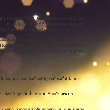
รู้เรื่องเรื่องเค้าไพ่เริ่มมีต่ำลงเรื่อยเนื่องแต่เทคโนโลยี
แม้จะเล่นให้รู้เท่าทันของโต๊ะบาคาร่า ก็เลยจำเป็นต้อง
้าไพ่ในวันแล้ววันเล่าจะออกอะไรบ้างนั่นเอง
านั้นชอบมีต้นแบบการออกไพ่ที่ซ้ำกันมากมายกกว่า
เค้าไพ่ต่างๆได้ ก็จะช่วยเพิ่มช่องทางสำหรับการชนะ
ะวังซะก่อน เพราะฉะนั้นผู้เล่นควรศึกษาค้นคว้าให้ดีก่อน
ั้นบ่อยๆตราบจนกระทั่งจะไม่ถูก แม้กระนั้นไม่สมควร
ระทั่งจะไม่ถูก เน้นย้ำแทงแบบเดินหน้า
ufa
ยก
ควรจะแทง เท่าๆกัน แต่ว่าให้เลือกแทงแบบเดินหน้าอย่าง