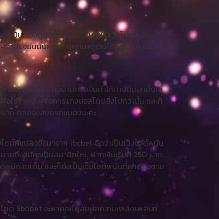
ว่าเป็นเรื่องถูกต้องตามกฎหมาย มีเว็บไซต์พนัน
มีความยั่งยืนมั่นคง พวกเรามาดูเว็บไซต์พนันออนไลน์
ง มีความยั่งยืนทางด้านการเงินทำให้ท่านมั่นอกมั่นใจ
่อใช้สำหรับเพื่อการแทงบอลโดยยิ่งไปกว่านั้น และก็
่ยุ่งยาก ทดลองสมัครกันมองนะคะ
บไซต์ที่แปลงชื่อมาจาก ibcbet จัดว่าเป็นเว็บไซต์พนัน
็ดหมายถึงสมัครเป็นสมาชิกใหม่ ฝากเงินเริ่มที่ 250 บาท
ดหนักจัดเต็ม และก็ยังเป็นเว็บไซต์พนันที่ถูกต้องตาม
เว็บไซต์ Sbobet จะพาคุณไปสัมผัสความเพลิดเพลินที่