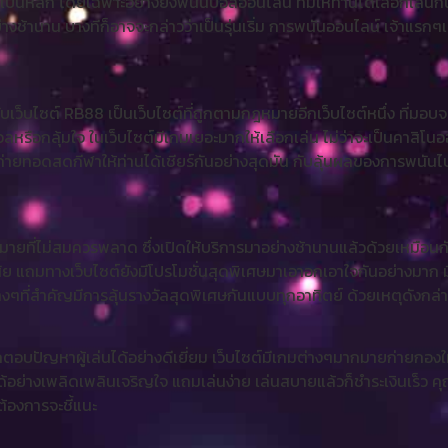
น์เป็นหลัก โดยเฉพาะอย่างยิ่งพนันบอลออนไลน์ ที่มีให้ท่านได้เลือก
่างช้านาน บางทีก็อาจจะกล่าวว่าเป็นรุ่นเริ่ม การพนันออนไลน์ เจ้าแรกๆเ
น
ว็บไซต์ RB88 เป็นเว็บไซต์ที่ถูกตามกฎหมายอีกเว็บไซต์หนึ่ง ที่มอ
งวลหรือกลุ้มใจ ในเว็บไซต์มีเกมเยอะมากให้เลือกเล่น ไม่ว่าจะเป็นคาสิโ
รถ่ายทอดสดกีฬาให้ท่านได้เชียร์กันอย่างสุดมัน กับลุ้นผลของการพนัน
มายที่ไม่สมควรพลาด ซึ่งเปิดให้บริการมาอย่างช้านานแล้วด้วยเหมือนกัน 
ย แถมทางเว็บไซต์ยังมีโปรโมชั่นสุดพิเศษมาเอาอกเอาใจกันอย่างมาก มีส่
งๆที่สำคัญมีการลุ้นรางวัลสุดพิเศษกันแบบทุกอาทิตย์ ด้วยเหตุดังก
ตอบปัญหาผู้เล่นได้อย่างดีเยี่ยม เว็บไซต์มีเกมต่างๆมากมายก่ายกองให
ย่างเพลิดเพลินเจริญใจ แถมเล่นง่าย เล่นสบายแล้วก็ชำระเงินเร็ว คุ
้องการจะชี้แนะ