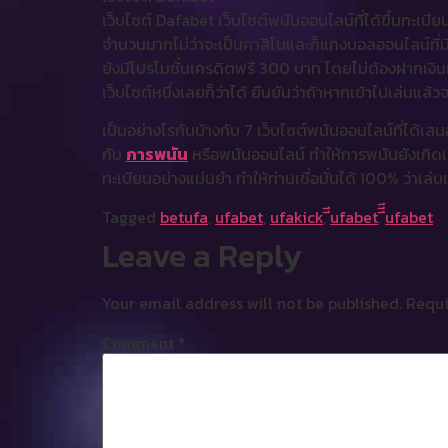
เว็บไซต์ Dafabet เว็บไซต์พนันออนไลน์ที่ได้ขึ้นทะเบ
จำนวนมากไม่ว่าจะเป็นคาสิโนและก็แทงบอลออนไลน์ที่มีให
ยังมีโปรโมชั่นเครดิตฟรี 300 บาท โดยไม่ต้องฝากเงินเ
เว็บไซต์หนึ่งเลยก็ว่าได้ ยืนยันว่าถ้าหากเข้าไปเล่นแล้วจ
เป็นอย่างไรกันบ้างกับ 7 เว็บไซต์พนันออนไลน์ที่ได้เส
กับ
การพนัน
หรือพนันออนไลน์ ทำให้การพนันยังเกิดเรื่
ทะเบียนอย่างแม่นยำ ทำให้ท่านเชื่อมั่นได้ 100% ว่าเล่น
Tagged
betufa
,
ufabet
,
ufakick
,
ีีufabet
,
ีีีufabet
Leave a Reply
Your email address will not be published.
Requi
Comment
*