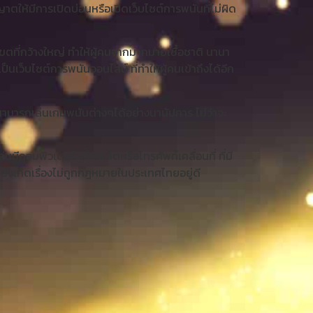
ญาตให้มีการเปิดบ่อนหรือเปิดเว็บไซต์การพนันที่ไม่ผิด
บเขตที่กว้างใหญ่ ทำให้ผู้คนจากมากมายเชื้อชาติ นานา
ป็นเว็บไซต์การพนันออนไลน์ ที่ทำให้ผู้คนเข้าถึงได้อีก
สามารถเล่นเกมพนันต่างๆได้อย่างนานัปการ ไม่ว่าจะ
ๆ
นมีคอมพิวเตอร์ แท็บแล็ตหรือโทรศัพท์เคลื่อนที่ ที่มี
็ยังเกิดเรื่องไม่ถูกกฎหมายในประเทศไทยอยู่ดี