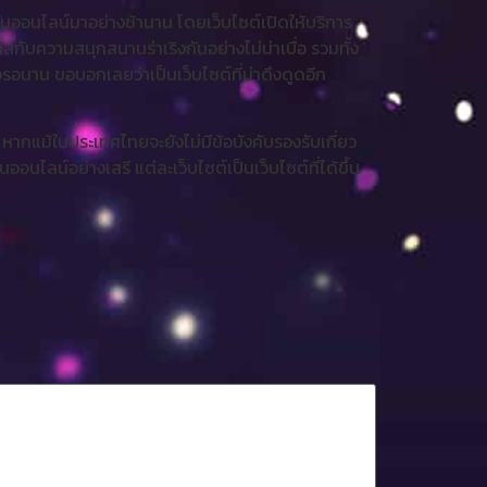
ันออนไลน์มาอย่างช้านาน โดยเว็บไซต์เปิดให้บริการ
สกับความสนุกสนานร่าเริงกันอย่างไม่น่าเบื่อ รวมทั้ง
งรอนาน ขอบอกเลยว่าเป็นเว็บไซต์ที่น่าดึงดูดอีก
 หากแม้ในประเทศไทยจะยังไม่มีข้อบังคับรองรับเกี่ยว
อนไลน์อย่างเสรี แต่ละเว็บไซต์เป็นเว็บไซต์ที่ได้ขึ้น