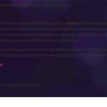
ณประตูกับคู่การแข่งขันชิงชัยทุกคู่นั่นเอง
ได้ทั้งยังแบบบอลคนเดียวแล้วก็บอลสเต็ป
ufakick
เป็นอีกหนึ่งต้นแ
ำหรับในการได้เงินในรอบต่อไปและยังช่วยทำให้เหล่านักเสี่ยงดวงบอลม
หากกำเนิดข้อผิดพลาดกับเกมการแข่งขันชิงชัยนั้นๆในคู่ถัดไปให้เหล่านั
ดกำเนิดจุดบกพร่องอีกทีก็ให้กระทำทบเงินขึ้นไปเรื่อย
จะมองเห็นแนวทางต่างๆที่เหล่านักเสี่ยงโชคบอลมือโปรได้ใช้เพื่อการลง
มานั้นคุณก็จะสามารถเป็นนักเล่นการพนันบอลมือโปรแล้วก็ได้กำไรได้
et
red fields are marked
*