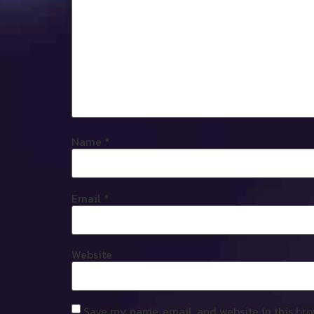
Name
*
Email
*
Website
Save my name, email, and website in this bro