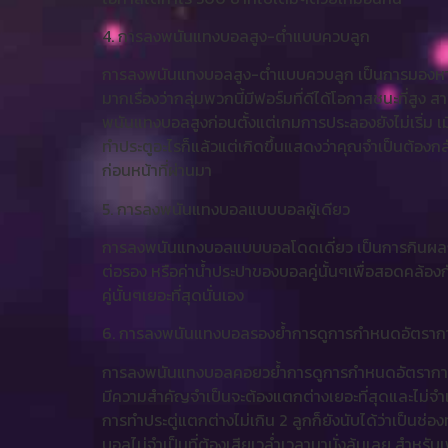
4. การลงพนันแทงบอลสูง-ต่ำแบบควบลูก
การลงพนันแทงบอลสูง-ต่ำแบบควบลูก เป็นการมองหา
มากเรื่องว่ากลุ่มพวกนี้มีฟอร์มที่ดีได้โอกาสชนะที่สู
พนันแทงบอลสูงก่อนตั้งแต่เกมการประลองยังไม่เริ่ม เ
ทำประตูอะไรก็แล้วแต่เกิดขึ้นแสดงว่าคุณจำเป็นต้อง
ก่อนหน้าที่ผ่านมา
5. การลงพนันแทงบอลแบบบอลผู้เดียว
การลงพนันแทงบอลแบบบอลโดดเดี่ยว เป็นการกินผลก
ต่อรอง หรือค่าน้ำประปาของบอลคู่นั้นๆเพื่อสอดคล้อง
คู่นั้นๆเยอะที่สุดนั่นเอง
6. การลงพนันแทงบอลรองย้ำการดูการกำหนดอัตราก
การลงพนันแทงบอลคอยวย้ำการดูการกำหนดอัตราการเจร
มีความสำคัญจำเป็นจะต้องแตกต่างเยอะที่สุดและไม่จำเป
การทำประตู่แตกต่างไม่เกิน 2 ลูกก็ยังนับได้ว่าเป็น
บอลไม่จำเป็นที่ต้องเสียเวล่ำเวลามานั่งลุ้นเลย สำหร