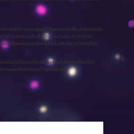
บบการผลิตการบรรลุผลให้กับเหล่านักเสี่ยงโชคบอลมือ
ือโปรลดการเสี่ยงได้อีกด้วยดังเช่นว่า เกมการ
กลงพนันแทงบอลเพิ่มเงินทุนไปอีก 1 เท่าตัวหรือก็คือ
พนันกันไปแล้วที่เหลือก็เคยหมั่นฝึกหัดเก็บเกี่ยว
จากการลงพนันแทงบอลได้อย่างแน่แท้