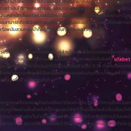
ด้ง่ายสามารถพิจารณาได้จากกลุ่มใหญ่หลายๆกลุ่มชอบได้โอกาสเวียนมา
้โอกาสทำเงินได้จากเกมการประลองบอล
ufabet
ในคู่นั้นๆโดยราคาต่อ
ี่ของเหล่านักเสี่ยงดวงบอลมือใหม่ก็คือตกลงใจว่าจะเลือกพนันตามหร
อลสามารถคิดพินิจพิจารณาแนวทางเล่นของแต่ละกลุ่มแล้วก็ช่องทางช
รือพนันสวนกลุ่มนำก็อยู่ที่วิจารณญาณของตัวคุณเอง
ะลองลงพนันแทงบอลแต่ละคู่ส่วนใหญ่จะมีอัตราต่อรองป้อมอาจไม่เปลี
ำลังชิงชัยอยู่ตัวตัวอย่างเช่น ในขั้นแรกของการแข่งขันชิงชัย
ีีufabet
ประมาณ 15 นาทีค่าน้ำประปาได้มีการเปลี่ยนไปเป็น 0.75 ทำให้เมื่อพ
โดยพวกเราจะชี้แนะให้เลือกลงพนันแทงบอลในส่วนที่ค่าน้ำประปาได้มีกา
ั้นสูงขึ้นมากยิ่งกว่าปกติ
หลายๆคนที่เคยลงพนันแทงบอลมาก่อนอาจมีความคิดว่าการลงพนันแทงบอ
ศัยดวงเป็นอย่างยิ่งสำหรับในการลงพนัน แต่ว่าคุณจะต้องไม่ลืมเลือนว
การแข่งขันชิงชัยเว็บไซต์
ีีufabet
แทงบอลจะให้โอกาสให้ท่านได้ลงพ
ลงพนัน 500 คุณจะได้เงินเพียงแต่ 150 บาทแค่นั้นแตกแม้มีการทำประต