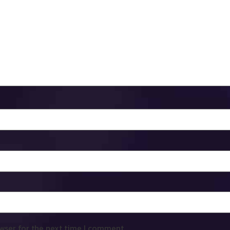
wser for the next time I comment.