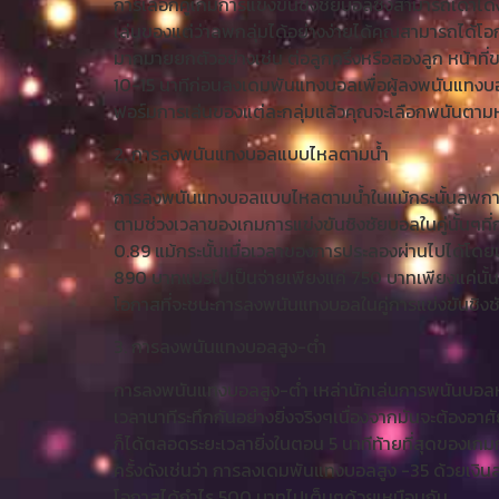
การเลือกคู่เกมการแข่งขันชิงชัยบอลซึ่งสามารถเดาไ
เล่นของแต่ว่าลพกลุ่มได้อย่างง่ายได้คุณสามารถได
มากมายยกตัวอย่างเช่น ต่อลูกครึ่งหรือสองลูก หน้าท
10-15 นาทีก่อนลงเดมพันแทงบอลเพื่อผู้ลงพนันแทงบ
ฟอร์มการเล่นของแต่ละกลุ่มแล้วคุณจะเลือกพนันตามห
2. การลงพนันแทงบอลแบบไหลตามน้ำ
การลงพนันแทงบอลแบบไหลตามน้ำในแม้กระนั้นลพการปร
ตามช่วงเวลาของเกมการแข่งขันชิงชัยบอลในคู่นั้นๆที่ก
0.89 แม้กระนั้นเมื่อเวลาของการประลองผ่านไปได้โดย
890 บาทแปรไปเป็นจ่ายเพียงแค่ 750 บาทเพียงแค่นั้น
โอกาสที่จะชนะการลงพนันแทงบอลในคู่การแข่งขันชิงชัยน
3. การลงพนันแทงบอลสูง-ต่ำ
การลงพนันแทงบอลสูง-ต่ำ เหล่านักเล่นการพนันบอล
เวลานาทีระทึกกันอย่างยิ่งจริงๆเนื่องจากมันจะต้องอา
ก็ได้ตลอดระยะเวลายิ่งในตอน 5 นาทีท้ายที่สุดของเกม
ครั้งดังเช่นว่า การลงเดมพันแทงบอลสูง -35 ด้วยเงิน
โอกาสได้กำไร 500 บาทไปเต็มๆด้วยเหมือนกัน