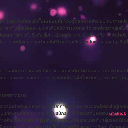
เกมการแข่งขันชิงชัย
ีีufabet
ที่น่าดึงดูดยกตัวอย่างเช่นเกมการแข่งข
ง สามารถทำแต้มได้เยอะแยะแล้วก็มีสถิติการพบเจอที่ดีมากยิ่งกว่ากลุ่ม
มื่อเกมการแข่งขันชิงชัยเริ่มไปได้โดยประมาณ 10-15 นาทีราคาค่าน้ำปร
กลับมาลงพนันแทงบอลต่ำในทันที โดยจ่ายเงินลงพนันแทงบอลให้สูงขึ้นย
ำไรจากการเลือกลงพนันแทงบอลต่อที่เกิดจังหวะเสมอ โดยจะกำหนดไป
กับผลของการแข่งขันที่บางทีอาจเกิดขึ้นจริงให้ได้มากที่สุด ด้วยเหต
ารเจรจาต่อรอง
จาต่อรองเป็นการเน้นย้ำไปที่การดูอัตราการเจรจาต่อรองในคู่เกมกา
็นที่จะต้องน้อยกว่า 2.0 ขึ้นไปแม้กระทั่งได้โอกาสที่บอลรอง
ufakick
ช่องทางสำหรับเพื่อการทำกำรสำหรับการลงพนันแทงบอลกับกลุ่มรองได้โดย
ับเพื่อการลงพนันแทงบอลอย่างนี้ให้เลือกคู่ที่มีโอกาสมากที่สุด เลือก