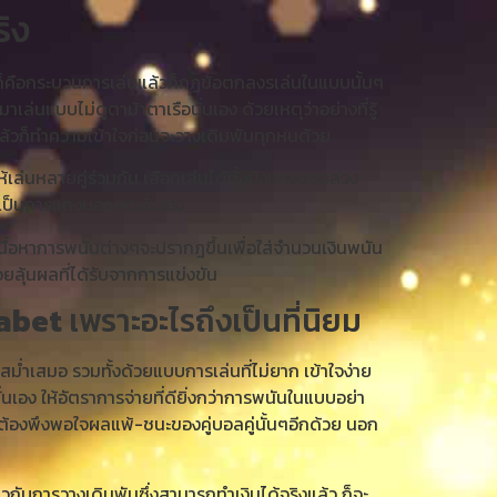
ิง
อนมันก็คือกระบวนการเล่นแล้วก็กฎข้อตกลงรเล่นในแบบนั้นๆ
าเล่นแบบไม่ดูตาม้าตาเรือนั่นเอง ด้วยเหตุว่าอย่างที่รู้
แล้วก็ทำความเข้าใจก่อนจะวางเดิมพันทุกหนด้วย
ล่นหลายคู่ร่วมกัน เลือกเล่นได้ทั้งยังแทงบอลล่วง
่งจะเป็นการแทงบอลสดนั่นเอง
นื้อหาการพนันต่างๆจะปรากฎขึ้นเพื่อใส่จำนวนเงินพนัน
ยลุ้นผลที่ได้รับจากการแข่งขัน
abet
เพราะอะไรถึงเป็นที่นิยม
ม่ำเสมอ รวมทั้งด้วยแบบการเล่นที่ไม่ยาก เข้าใจง่าย
นเอง ให้อัตราการจ่ายที่ดียิ่งกว่าการพนันในแบบอย่า
งไม่ต้องพึงพอใจผลแพ้-ชนะของคู่บอลคู่นั้นๆอีกด้วย นอก
กี่ยวกับการวางเดิมพันซึ่งสามารถทำเงินได้จริงแล้ว ก็จะ