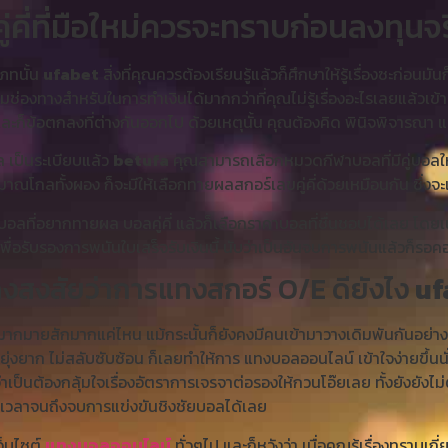
ี่ที่มือใหม่ควรจะทราบก่อนลงทุนจร
เภทนั้น
ufabet
สิ่งที่คุณควรต้องเรียนรู้แล้วก็ศึกษาให้รู้เรื่องซะก่
ิ่มช่องทางสำหรับในการทำเงินได้มากกว่าที่คุณไม่รู้เรื่องอะไรเลยแล้วเข้าม
ะก็ข้อตกลงที่ต่างกันออกไป ด้วยเหตุนั้น คุณต้องคิด พินิจพิจารณา 
ล เป็นระเบียบแล้ว
betufa
คุณสามารถเลือกหมวดกีฬาบอลที่มีคู่บอลให้เ
 ปริมาณโกลทั้งผอง ก็จะมีให้เลือกทายผลสกอร์เลขคู่คี่ด้วยเหมือนกัน ซึ
บอลที่อยากทายผล บอลคู่คี่ แล้วก็เลือกราคาบอลที่ชื่นชอบได้เลย โดยเ
ื่อรับรองการพนันใบเสร็จรับเงินนี้ นับว่าเป็นอันจบการพนันแล้วก็รอคอ
ังคงสงสัยว่าการแทงสกอร์ O/E ดียังไง
uf
มากมายสักมากแค่ไหน แม้กระนั้นก็ยังคงมีคนเข้ามาวางเดิมพันกันอย่างส
ุ่งยาก ไม่สลับซับซ้อน ก็เลยทำให้การ แทงบอลออนไลน์ เข้าใจง่ายขึ้นนั่
ม่จำเป็นต้องกลุ้มใจเรื่องอัตราการเจรจาต่อรองให้กวนโอ๊ยเลย ทั้งยังยั
ะเวลาจนถึงจบการแข่งขันชิงชัยบอลได้เลย
เว็บไซต์
แทงบอลออนไลน์
ทั่วๆไป และก็หวังว่า เมื่อคุณรู้เรื่องทราบเ