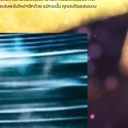
ารเล่นพนันใหม่ๆอีกด้วย แม้กระนั้น คุณจะต้องเล่นแบบ