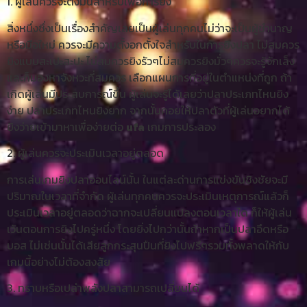
1. ผู้เล่นควรจะตั้งมั่นสำหรับเพื่อการยิง
สิ่งหนึ่งซึ่งเป็นเรื่องสำคัญเลยเป็นผู้เล่นทุกคนไม่ว่าจะเป็นผู้ชำนาญ
หรือมือใหม่ ควรจะมีความตั้งอกตั้งใจสำหรับในการยิงปลา ไม่สมควร
ยิงแบบสะเปะสะปะ ไม่สมควรยิงรัวๆไม่สมควรยิงมั่วๆควรจะรู้จักเล็ง
และก็มองหาจังหวะที่สมควร เลือกแผนการที่อยู่ในตำแหน่งที่ถูก ถ้า
เกิดผู้เล่นมีประสบการณ์ขึ้น ผู้เล่นจะรู้ได้เลยว่าปลาประเภทไหนยิง
ง่าย ปลาประเภทไหนยิงยาก จากนั้นคอยให้ปลาตัวที่ผู้เล่นอยากได้
ยิงว่ายเข้ามาหาเพื่อง่ายต่อ
ufa
เกมการประลอง
2. ผู้เล่นควรจะประเมินเวลาอยู่ตลอด
การเล่นเกมยิงปลาออนไลน์นั้น ในแต่ละด่านการแข่งขันชิงชัยจะมี
ปริมาณในเวลาที่จำกัด ผู้เล่นทุกคนควรจะประเมินเหตุการณ์แล้วก็
ประเมินเวลาอยู่ตลอดว่าฉากจะเปลี่ยนแปลงตอนเวลาใด ก็ให้ผู้เล่น
เว้นตอนการยิงไปครู่หนึ่ง โดยยิ่งไปกว่านั้นถ้าหากเป็นปลาอึดหรือ
บอส ไม่เช่นนั้นได้เสียลูกกระสุนปืนที่ยิงไปฟรีๆรวมทั้งพลาดให้กับ
เกมนี้อย่างไม่ต้องสงสัย
3. ทราบหรือเปล่าพลังปลาสามารถเปลี่ยนได้