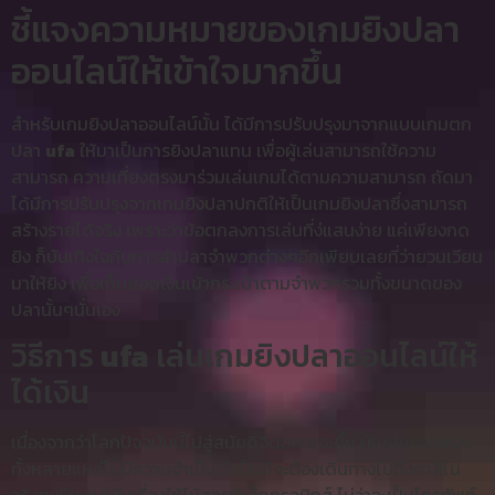
ชี้แจงความหมายของเกมยิงปลา
ออนไลน์ให้เข้าใจมากขึ้น
สำหรับเกมยิงปลาออนไลน์นั้น ได้มีการปรับปรุงมาจากแบบเกมตก
ปลา
ufa
ให้มาเป็นการยิงปลาแทน เพื่อผู้เล่นสามารถใช้ความ
สามารถ ความเที่ยงตรงมาร่วมเล่นเกมได้ตามความสามารถ ถัดมา
ได้มีการปรับปรุงจากเกมยิงปลาปกติให้เป็นเกมยิงปลาซึ่งสามารถ
สร้างรายได้จริง เพราะว่าข้อตกลงการเล่นที่ง่แสนง่าย แค่เพียงกด
ยิง ก็บันเทิงใจกับการล่าปลาจำพวกต่างๆอีกเพียบเลยที่ว่ายวนเวียน
มาให้ยิง เพื่อเก็บยอดเงินเข้ากระเป๋าตามจำพวกรวมทั้งขนาดของ
ปลานั้นๆนั่นเอง
วิธีการ
ufa
เล่นเกมยิงปลาออนไลน์ให้
ได้เงิน
เนื่องจากว่าโลกปัจจุบันนี้ไปสู่สมัยดิจิตอลเยอะขึ้น นักเล่นการพนัน
ทั้งหลายแหล่ไม่มีความจำเป็นจำเป็นที่จะต้องเดินทางไปถึงคาสิโน