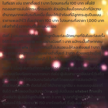
ในทีแรก เช่น ราคาตั้งแต่ 1 บาท ไปจนกระทั่ง 100 บาท เพื่อใช้
ทดลองการเล่นให้กระปรี้กระเปร่า ส่วนนักเสี่ยงโชคคนใดที่มีความ
ชำนาญมากพอในระดับหนึ่ง ชี้แนะให้เข้าห้องที่มีลูกกระสุนปืนแบบ
ราคาแพงเข้าไว้ ตั้งแต่ราคา 100 บาท ไปจนกระทั่งราคา 1,000 บาท
เพื่อทำกำไรจากเกมนี้ไปครอบครอง
ข้อที่ 2 เสนอแนะให้ผู้เล่นเลือกลูกปืนแต่ละนัดหมายที่ยิงในแต่ละครั้ง
ให้ดี โดยลูกปืนจะราคาแพงอย่างน้อยที่ 1 บาท แม้กระนั้นถ้าหากคน
ใดจะหวังผล
ufa
กำไรจากเกมนี้ไม่เสนอแนะให้ลงเพียงแค่ 1 บาท ผู้
เล่นควรจะลงลูกกระสุนปืนอย่างต่ำตั้งแต่ 2 บาท ด้วยเหตุว่าเมื่อผู้
เล่นสามารถยิงปลาตัวใหญ่ได้ ก็จะได้เงินรางวัลที่คุ้มมากยิ่งกว่า
ข้อที่ 3 เมื่อผู้เล่นกระทำการเลือกห้อง เลือกลูกกระสุนปืนเป็นที่เป็น
ระเบียบเรียบร้อยตามปรารถนา ต่อไป ผู้เล่นสามารถยิงปลาได้เสร็จ
ผู้เล่นคนนั้นจะได้รับเงินรางวัลในทันที โดยแบบการเล่นจะมีการ
คำนวณเงินรางวัล ดังต่อไปนี้ ให้นำราคาลูกปืน x คะแนนของปลาที่
ยิงได้ ผลทั้งผองเป็นเงินรางวัลของผู้เล่นนั่นเอง
ufabet ทางเข้า
ดังเช่นว่า ผู้เล่นใช้ลูกปืนในราคา 3 บาท x ปลาตัวใหญ่ได้ 50 คะแนน
ผู้เล่นจะได้รับเงินรางวัล 150 บาทโดยทันที ซึ่งผู้เล่นสามารถมอง