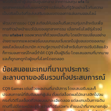
พบร์ที่เน้นย้ำผู้เล่นเป็นศูนย์กลาง จากการลงทุน
ufa
ใน
อุตสาหกรรมในขั้นแรกๆCQ9 เปลี่ยนเป็นที่รู้จักอย่างเร็วกับความ
เป็นจริงเป็นจังที่จะส่งเสริมขอบเขตของการเล่นเกมออนไลน์
พัฒนาการของ CQ9 สะท้อนให้มองเห็นถึงความทุ่มเทสำหรับเพื่อ
การก้าวนำหน้าแนวโน้มของอุตสาหกรรม เมื่อเทคโนโลยีรุ่งโรจน์
เกม
ufabet
ของพวกเขาก็ด้วยเหมือนกัน โดยมีการเปลี่ยนอย่าง
ง่ายดายจากแพลตฟอร์มบนบกแบบเริ่มแรกไปสู่ขอบเขตของเกม
ออนไลน์แบบไดนามิก ความรู้ความเข้าใจสำหรับในการปรับนิสัยแล้ว
ก็การมองการณ์ไกลนี้ทำให้ CQ9 เป็นผู้ริเริ่ม โดยเสนอเกมที่มากมาย
และก็ถูกอกถูกใจผู้ชมทั้งโลกโดยตลอด
ข้อเสนอแนะเกมที่นานาประการ:
ละลานตาของธีมรวมทั้งประสบการณ์
CQ9 Games เด่นด้วยผลงานที่นานัปการ โดยเสนอธีมและก็
ประสบการณ์ที่ซับซ้อนแก่ผู้เล่น ตั้งแต่สล็อตผลไม้คลาสสิกไปจน
กระทั่งวิดีโอสล็อตที่วางแบบมาละเอียดลออ แต่ละเกมเป็นการเดิน
ทางที่ไม่มีใครเหมือนสู่จักรวาลที่มีธีมเฉพาะ คำแนะนำที่มากมายกลุ่ม