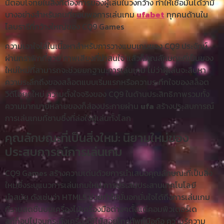
นี้ตอบโจทย์ในสิ่งที่ต้องการของผู้เล่นในวงกว้าง ทำให้เชื่อมั่นได้ว่ามี
บางอย่างสำหรับคนที่ชอบพอการเล่นเกม
ufabet
ทุกคนด้านใน
ไลบรารีที่กว้างใหญ่ของ CQ9 Games
ความเอาใจใส่ในเนื้อหาสำหรับการวางแบบเกมของ CQ9 ประจักษ์
ผ่านกราฟิกที่สวย ภาพเสียงที่น่าสนใจ แล้วก็คุณลักษณะที่เป็นของ
ใหม่ใหม่ที่สามารถจะช่วยยกฐานะการเล่นเกม ไม่ว่าผู้เล่นจะสืบหา
ความระลึกถึงของสล็อตแบบเริ่มแรกหรือความระทึกใจของสล็อต
วิดีโอยุคใหม่ ความตั้งใจจริงของ CQ9 ในด้านประสิทธิภาพรวมทั้ง
ความมากมายหลายของก็ส่องประกายผ่าน
ufa
สร้างประสบการณ์
การเล่นเกมที่ซาบซึ้งที่ล่อใจผู้เล่นทั้งโลก
คุณลักษณะที่เป็นสิ่งใหม่: นิยามใหม่ของ
ประสบการณ์การเล่นเกม
CQ9 Games สร้างความเด่นด้วยการนำเสนอคุณลักษณะที่เป็นสิ่ง
ใหม่ซึ่งระบุแนวการเล่นเกมใหม่ การประสมประสานเทคโนโลยี
นำสมัย ดังเช่นว่า HTML5 ช่วยทำให้มั่นอกมั่นใจได้ถึงการเล่นเกม
ที่ราบสดชื่นบนเครื่องไม้เครื่องมือต่างๆตั้งแต่คอมพิวเตอร์เด
สก์ท็อปไปจนกระทั่งเครื่องใช้ไม้สอยโทรศัพท์มือถือ ความรู้ความ