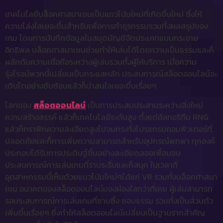
เทคโนโลยีบล็อคศาสนาเชนเป็นแถวโน้มใหม่ที่เกิดขึ้นใหม่ ซึ่งให้
ความโล่งใสเยอะขึ้นสำหรับเพื่อการทำธุรกรรมรวมทั้งผลสรุปของ
เกม โดยการบันทึกข้อมูลในสมุดบัญชีจัดประเภทแบบกระจาย
อิทธิพล บล็อคศาสนาเชนช่วยทำให้เล่นได้โดยความเป็นธรรมและก็
ผลักดันความเชื่อถือระหว่างผู้เล่นรวมทั้งผู้ให้บริการ เมื่อความ
รุ่งโรจน์พวกนี้เปลี่ยนเป็นกระแสหลัก ประสบการณ์สล็อตออนไลน์จะ
เติบโตอย่างซับซ้อนแล้วก็น่าสนใจเยอะขึ้นเรื่อยๆ
โลกของ
สล็อตออนไลน์
เป็นการประสมประสานระหว่างสิ่งใหม่
ความสร้างสรรค์ แล้วก็เทคโนโลยีระดับสูง ตั้งแต่อัลกอริทึม RNG
แล้วก็กราฟิกความละเอียดสูงไปจนกระทั่งโปรแกรมคอมพิวเตอร์ที่
ปลอดภัยและก็การเพิ่มความสามารถสำหรับอุปกรณ์พกพา ทุกองค์
ประกอบได้รับการประดิษฐ์ขึ้นอย่างละเอียดลออเพื่อมอบ
ประสบการณ์การเล่นเกมที่ราบระรื่นและก็สนุก ในเวลาที่
อุตสาหกรรมนี้เห็นด้วยแนวโน้มใหม่ๆได้แก่ VR รวมทั้งบล็อคศาสนา
เชน อนาคตของสล็อตออนไลน์มองผ่องใสกว่าที่เคย ผู้เล่นสามารถ
รอประสบการณ์การเล่นเกมที่ซาบซึ้ง ชอบธรรม รวมทั้งเป็นส่วนตัว
เพิ่มขึ้นเรื่อยๆ ซึ่งทำให้สล็อตออนไลน์เปลี่ยนเป็นฐานรากสำคัญ