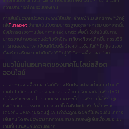
International (GLI) จะกระทำประเมิน RNG อัตราการจ่าย และก็
ความสามารถโดยรวมของเกม
การยืนยันจากหน่วยงานพวกนี้เป็นสัญลักษณ์ที่ประสิทธิภาพที่พักผู้
เล่น
ีufabet
ว่าเกมเป็นไปตามมาตรฐานอุตสาหกรรม นอกจากนั้น
ยังมีการตรวจทานบ่อยๆภายหลังเปิดตัวเพื่อมั่นใจว่าเป็นไปตาม
มาตรฐานโดยตลอดแล้วก็ขจัดปัญหาที่บางทีอาจเกิดขึ้น กรรมวิธี
การทดลองอย่างละเอียดถี่ถ้วนนี้สร้างความเชื่อมั่นให้กับผู้เล่นรวม
ทั้งสร้างเสริมความน่านับถือให้กับผู้ให้บริการสล็อตออนไลน์
แนวโน้มในอนาคตของเทคโนโลยีสล็อต
ออนไลน์
อุตสาหกรรมสล็อตออนไลน์มีการปรับปรุงอย่างสม่ำเสมอ โดยมี
เทคโนโลยีใหม่ๆเข้ามาระบุอนาคต สล็อตเปรียบเสมือนจริง (VR)
กำลังสร้างกระแส โดยมอบประสบการณ์ที่สมจริงสมจังให้กับผู้เล่น
ซึ่งเลียนแบบบรรยากาศของคาสิโน
ีufabet
จริง ในลักษณะ
เดียวกัน ปัญญาประดิษฐ์ (AI) กำลังถูกประยุกต์ใช้เพื่อปรับแก้การ
เล่นเกม โดยพินิจพิจารณาความปรารถนาของผู้เล่นเพื่อเสนอแนะ
เกมที่เหมาะสมกับความอยาก