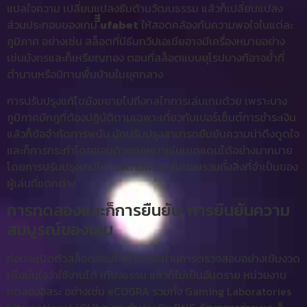
แปลใจความ เปลี่ยนแปลงธีมด้านวัฒนธรรม แล้วก็เปลี่ยนแปลง
ส่วนประกอบของเกม
ีีีufabet
ให้สอดคล้องกับความพอใจในแต่ละ
ภูมิภาค อย่างเช่น สล็อตที่มีธีมทวีปเอเชียอาจมีเครื่องหมายอย่าง
เช่นมังกรและก็เหรียญทอง ตอนที่สล็อตแบบยุโรปบางทีอาจย้ำที่
ตำนานหรือนิทานพื้นบ้านในยุคกลาง
การปรับปรุงแก้ไขยังขยายไปถึงกลไกการเล่นเกมด้วย เพราะบาง
ภูมิภาคมีกฎที่ต้องปฏิบัติตามเฉพาะเกี่ยวกับเปอร์เซ็นต์การชำระเงิน
แล้วก็ข้อจำกัดการพนัน นักปรับปรุงสามารถยืนยันความน่าดึงดูดใจ
และก็การกระทำโดยชอบด้วยกฎหมายในเขตแดนได้อย่างมากมาย
โดยการปรับปรุงเกมให้ตรงตามความชื่นชอบรวมทั้งสิ่งที่จำเป็นของ
ผู้เล่นที่แตกต่าง
การทดลองและก็การยืนยัน: การยืนยันความ
สมบูรณ์ของเกม
ก่อนจะเปิดตัวสล็อตออนไลน์ เกมจะผ่านการตรวจสอบอย่างเข้มงวด
เพื่อมั่นใจว่าใช้งานได้ เที่ยงธรรม แล้วก็ไม่เป็นอันตราย หน่วยงาน
ทดลองอิสระ อย่างเช่น eCOGRA รวมทั้ง Gaming Laboratories