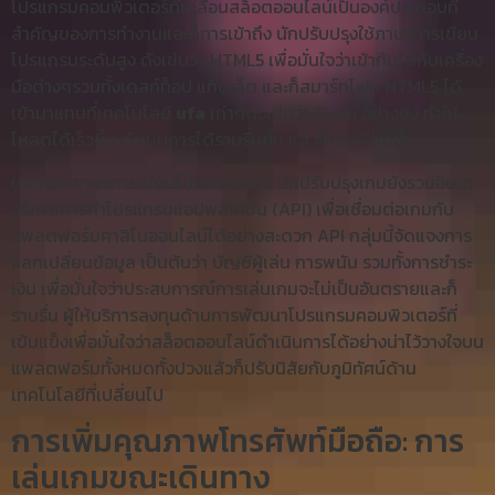
โปรแกรมคอมพิวเตอร์ที่เคลื่อนสล็อตออนไลน์เป็นองค์ประกอบที่
สำคัญของการทำงานและก็การเข้าถึง นักปรับปรุงใช้ภาษาการเขียน
โปรแกรมระดับสูง ดังเช่นว่า HTML5 เพื่อมั่นใจว่าเข้ากันได้กับเครื่อง
มือต่างๆรวมทั้งเดสก์ท็อป แท็บเล็ต และก็สมาร์ทโฟน HTML5 ได้
เข้ามาแทนที่เทคโนโลยี
ufa
เก่าๆดังเช่นว่า Flash อย่างยิ่ง ทำให้
โหลดได้เร็วขึ้น ดำเนินการได้ราบรื่นขึ้น แล้วก็กราฟิกดีขึ้น
นอกจากภาษาการเขียนโปรแกรมแล้ว นักปรับปรุงเกมยังรวมอินเท
อร์เฟซการทำโปรแกรมแอปพลิเคชัน (API) เพื่อเชื่อมต่อเกมกับ
แพลตฟอร์มคาสิโนออนไลน์ได้อย่างสะดวก API กลุ่มนี้จัดแจงการ
แลกเปลี่ยนข้อมูล เป็นต้นว่า บัญชีผู้เล่น การพนัน รวมทั้งการชำระ
เงิน เพื่อมั่นใจว่าประสบการณ์การเล่นเกมจะไม่เป็นอันตรายและก็
ราบรื่น ผู้ให้บริการลงทุนด้านการพัฒนาโปรแกรมคอมพิวเตอร์ที่
เข้มแข็งเพื่อมั่นใจว่าสล็อตออนไลน์ดำเนินการได้อย่างน่าไว้วางใจบน
แพลตฟอร์มทั้งหมดทั้งปวงแล้วก็ปรับนิสัยกับภูมิทัศน์ด้าน
เทคโนโลยีที่เปลี่ยนไป
การเพิ่มคุณภาพโทรศัพท์มือถือ: การ
เล่นเกมขณะเดินทาง