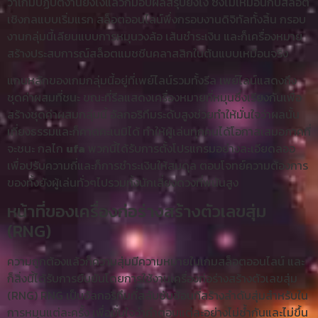
ว่าเกมปฏิบัติงานยังไงแล้วก็มอบผลสรุปยังไง ซึ่งไม่เหมือนกับสล็อต
เชิงกลแบบเริ่มแรก สล็อตออนไลน์พึ่งกรอบงานดิจิทัลทั้งสิ้น กรอบ
งานกลุ่มนี้เลียนแบบการหมุนวงล้อ เส้นชำระเงิน และก็เครื่องหมาย
สร้างประสบการณ์สล็อตแมชชีนคลาสสิกในต้นแบบเหมือนจริง
แกนหลักของเกมกลุ่มนี้อยู่ที่เพย์ไลน์รวมทั้งรีล เพย์ไลน์แสดงถึง
ชุดค่าผสมที่ชนะ ขณะที่รีลแสดงเครื่องหมายที่หมุนซึ่งเรียงกันเพื่อ
สร้างชุดค่าผสมกลุ่มนี้ อัลกอริทึมระดับสูงช่วยทำให้มั่นใจว่าผลนั้น
เที่ยงธรรมและก็คาดคะเนมิได้ ทำให้ผู้เล่นทุกคนได้โอกาสเสมอภาคที่
จะชนะ กลไก
ufa
พวกนี้ได้รับการตั้งโปรแกรมอย่างละเอียดลออ
เพื่อปรับความถี่และก็การชำระเงินให้สมดุล ตอบโจทย์ความต้องการ
ของทั้งยังผู้เล่นทั่วๆไปรวมทั้งนักเสี่ยงดวงที่พนันสูง
หน้าที่ของเครื่องก่อร่างสร้างตัวเลขสุ่ม
(RNG)
ความถูกต้องแล้วก็ความสุ่มมีความหมายในเกมสล็อตออนไลน์ และ
ก็สิ่งนี้ได้รับการยืนยันโดยการใช้งานเครื่องก่อร่างสร้างตัวเลขสุ่ม
(RNG) RNG เป็นอัลกอริทึมที่สลับซับซ้อนที่สร้างลำดับสุ่มสำหรับใน
การหมุนแต่ละครั้ง เพื่อมั่นใจว่าคำตอบแต่ละอย่างไม่ซ้ำกันและไม่ขึ้น