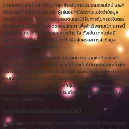
ความปลอดภัยเป็นสิ่งจำเป็นที่สุดสำหรับการเล่นเกมออนไลน์ และก็
สล็อตออนไลน์ก็ไม่มีข้อละเว้น ผู้เล่นอยากได้ความแน่ใจว่าข้อมูล
ส่วนตัวและก็ข้อมูลด้านการเงินของตนเองได้รับการคุ้มครองในตอน
ที่เพลิดเพลินใจกับเกมโปรดของพวกเขา เพื่อสำเร็จตามเป้าหมายนี้
ผู้ให้บริการเกมได้นำโปรโตคอลการเข้ารหัส ดังเช่น เทคโนโลยี
Secure Socket Layer (SSL) มาใช้ เพื่อคุ้มครองการส่งข้อมูล
ระหว่างผู้เล่นรวมทั้งเซิร์ฟเวอร์
ยิ่งไปกว่านี้ ผู้พัฒนายังทำตามมาตรฐานการดูแลดูแลที่เคร่งครัด
แล้วก็ผ่านการตรวจสอบบ่อยๆเพื่อมั่นใจว่าเป็นไปตามกฎเกณฑ์ ผู้ให้
บริการที่ได้รับอนุญาตชอบแสดงใบสุทธิจากหน่วยงาน
ufa
ด้าน
เกมที่มีชื่อ เพื่อส่งสัญญาณไปยังผู้เล่นว่าเกมของพวกเขาไม่เป็น
อันตรายแล้วก็เป็นธรรม มาตรการกลุ่มนี้ไม่เฉพาะแต่ป้องกันผู้เล่น
เพียงแค่นั้น แต่ว่ายังช่วยสร้างเสริมเกียรติศักดิ์ของแพลตฟอร์ม
สล็อตออนไลน์อีกด้วย
กลไกหลักของสล็อตออนไลน์
หัวใจหลักของเกมสล็อตออนไลน์ทุกเกมเป็นกลไกหลัก ซึ่งจะกำหนด