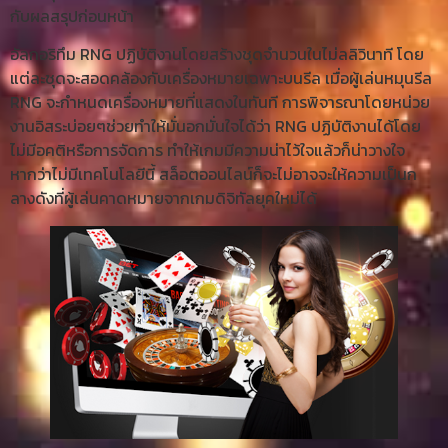
กับผลสรุปก่อนหน้า
อัลกอริทึม RNG ปฏิบัติงานโดยสร้างชุดจำนวนในไม่ลลิวินาที โดย
แต่ละชุดจะสอดคล้องกับเครื่องหมายเฉพาะบนรีล เมื่อผู้เล่นหมุนรีล
RNG จะกำหนดเครื่องหมายที่แสดงในทันที การพิจารณาโดยหน่วย
งานอิสระบ่อยๆช่วยทำให้มั่นอกมั่นใจได้ว่า RNG ปฏิบัติงานได้โดย
ไม่มีอคติหรือการจัดการ ทำให้เกมมีความน่าไว้ใจแล้วก็น่าวางใจ
หากว่าไม่มีเทคโนโลยีนี้ สล็อตออนไลน์ก็จะไม่อาจจะให้ความเป็นก
ลางดังที่ผู้เล่นคาดหมายจากเกมดิจิทัลยุคใหม่ได้