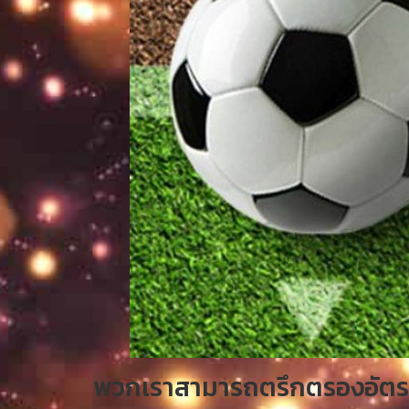
พวกเราสามารถตรึกตรองอัตร