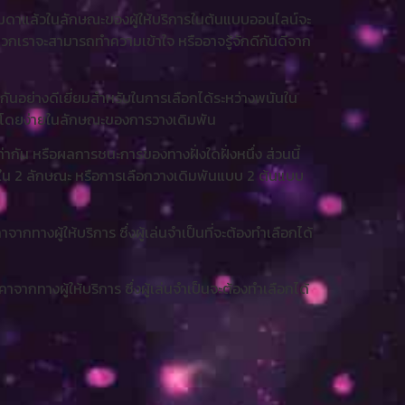
รรมดาแล้วในลักษณะของผู้ให้บริการในต้นแบบออนไลน์จะ
กเราจะสามารถทำความเข้าใจ หรืออาจรู้จักดีกันดีจาก
ีกันอย่างดีเยี่ยมสำหรับในการเลือกได้ระหว่างพนันใน
้ โดยง่ายในลักษณะของการวางเดิมพัน
กัน หรือผลการชนะการของทางฝั่งใดฝั่งหนึ่ง ส่วนนี้
ใน 2 ลักษณะ หรือการเลือกวางเดิมพันแบบ 2 ต้นแบบ
างผู้ให้บริการ ซึ่งผู้เล่นจำเป็นที่จะต้องทำเลือกได้
ากทางผู้ให้บริการ ซึ่งผู้เล่นจำเป็นจะต้องทำเลือกได้