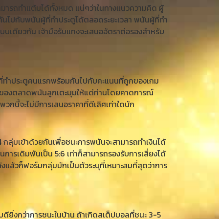
สามารถทำแต้มได้ทั้งหมด แน่ๆว่าในทางแนวความคิด ผู้
นไปกับพนันผู้ที่ทำประตูได้ตลอดระยะเวลา พนันผู้ที่ทำ
นแบบเดียวกัน เจ้ามือรับแทงจะเสนออัตราต่อรองสำหรับ
ผู้ที่ทำประตูคนแรกพร้อมกันไปกับคะแนนที่ถูกของเกม
อกของตลาดพนันลูกเตะมุมให้แด่ท่านโดยคาดการณ์
พวกนี้จะไม่มีการเสนอราคาที่ดีเลิศเท่าใดนัก
 กลุ่มเข้าด้วยกันเพื่อชนะการพนันจะสามารถทำเงินได้
้ในการเดิมพันเป็น 5:6 เท่าก็สามารถรองรับการเสี่ยงได้
้วก็ฟอร์มกลุ่มมักเป็นตัวระบุที่เหมาะสมที่สุดว่าการ
ดียิ่งกว่าการชนะในบ้าน ถ้าเกิดสเต็ปบอลที่ชนะ 3-5