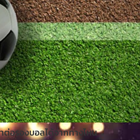
าต่อรองบอลได้จากทางไหน