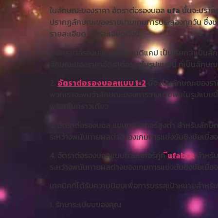
ในลักษณะของราคา อัตราต่อรองบอล
ufa
นั้นจะปราก
ปรากฏลักษณะของรายนามเกมการประลองทุกวัน ซึ่งชอบมี
รายละเอียด หรือละเอียดดังนี้
1. อัตราต่อรองบอล แบบแฮนดิแคป เป็นเรียกว่าเป็นลักษ
ลักษณะของราคาอัตราต่อรองในรูปแบบนี้ ที่เป็นลักษ
2.
อัตราต่อรองบอลแบบ 1×2
นี้จะเป็นลักษณะของราค
พวกเราจะพบว่าลักษณะของการวางเดิมพันในรูปแบบนี้ด
พร้อมในคราวเดียว
3. อัตราต่อรองบอล แบบทายสกอร์สูงต่ำ สำหรับลักษณะขอ
ระหว่างพนันทายผลต่างของเกมการแข่งขันชิงชัยเมื่อ
4. อัตราต่อรองบอลแบบทายสกอร์คู่คี่
ีufabet
สำหรับล
ระหว่างพนันทายผลต่างของเกมการแข่งขันชิงชัยเมื่อจ
เทคนิคที่ได้รับความนิยมเพื่อการบรรลุเป้าหมายสำหร
1. รักษาระเบียบของคุณ