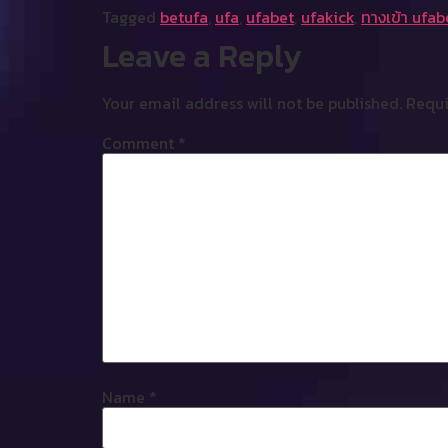
Tagged
betufa
,
ufa
,
ufabet
,
ufakick
,
ทางเข้า ufab
Leave a Reply
Your email address will not be published.
Requi
Comment
*
Name
*