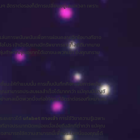
่นๆ อัตราต่อรองก็มีการเปลี่ยนอยู่เสมอเวลา เพราะ
ักเล่นการพนันพนันเพื่อการผ่อนคลายจิตใจบางทีอาจ
ากมือโปร เจ้ามือรับแทงมีทรัพยากรและก็สถิติมากมาย
กลุ่มถ้าหากคุณอยากได้เอาชนะพวกเขา ยิ่งคุณทราบ
อชี้แนะให้ทำแบบนั้น การเก็บบันทึกกิจกรรมการพนัน
คุณสามารถประสบผลสำเร็จได้มากกว่า แม้คุณมีบัญชี
างกลเม็ดพวกนี้จะก่อให้คุณมีอัตราต่อรองที่เหมาะสม
นระยะยาวได้
ufabet ทางเข้า
การใช้วิชาความรู้เฉพาะ
ทีอาจประมาทนิดหน่อยเมื่อเอ๋ยถึงลีกที่ต่ำกว่า แม้คุณ
ุณอาจสามารถใช้ความสามารถนี้เพื่อประโยชน์ของคุณได้