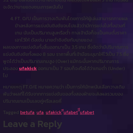
จะจัดว่านายแดงชนะการพนันไป
FT. O/U เป็นการวางเดิมพันโดยการให้ผู้เล่นสามารถทายผล
ข้างหลังการแข่งขันชิงชัยจบไปแล้วว่ามีการแข่งไปทั้งปวงกี่
เกม นับเป็นปริมาณสูงหรือต่ำ ทางเจ้ามือก็จะเป็นคนตั้งราคา
เอาไว้ให้ ดังเช่น นายดำชิงชัยกับนายแดง
ผลของการแข่งขันทั้งสิ้นออกมาเป็น 3:5 เกม ซึ่งจัดว่ามีปริมาณการ
แข่งขันชิงชัยทั้งผอง 8 รอบ ราคาพื้นที่เจ้ามือระบุมาให้ไว้เป็น 7.5 ซึ่ง
พูดได้ว่าเป็นปริมาณเกมสูง (Over) แม้กระนั้นหากปริมาณการ
ประลอง
ufakick
ออกมาเป็น 7 รอบก็จะถือได้ว่าเกมต่ำ (Under)
ไป
หมายเหตุ FT.O/E หมายความว่า เป็นการให้นักพนันเลือกวางเดิม
พันว่าผลที่ได้รับจากการแข่งขันของทั้งสองฝ่ายจะส่งผลรวมของ
ปริมาณเกมเป็นเลขคู่หรือเลขคี่
Tagged
betufa
,
ufa
,
ufakick
,
ีีufabet
,
ีีีufabet
Leave a Reply