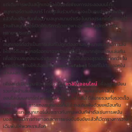
แต่เดิมการพนันสนุ๊กเกอร์จะเป็นแค่เพียงการประลองบนโต๊ะ
สนุกเกอร์ตามผับบาร์ โดยผู้เล่นร่วมกันเองจะเป็นคนจ่ายเงินพนัน
แล้วก็ลงมือเล่นเพื่อความสนุกสนานร่าเริง ในบางประเทศถึงขนาดมี
ร้านค้าสนุกเกอร์เปิดให้บริการโดยเฉพาะอย่างยิ่ง แม้กระนั้นใน
หลายๆประเทศ
สนุกเกอร์ถือว่าเป็นการเล่นที่ไม่ถูกต้องตามกฎหมายและก็มีการสั่ง
ให้เอาโต๊ะสนุกเกอร์ออกมาจากร้านค้าก็มี โดยมากผู้คนชอบเล่นกัน
เพื่อความสนุกสนานร่าเริงและก็ตลกขบขันในวงสุราเสียมากกว่า ใน
ขณะนี้มีหนทางให้เลือกเล่นการพนัน
ีีีufabet
โดยที่ไม่ต้องออกไป
ด้านนอก
เพียงแต่เปิดคอมพิวเตอร์เข้าเว็บ
คาสิโนออนไลน์
เพื่อลงทะเบียน
รวมทั้งเข้าเล่นได้เลยหรือไม่ก็ดาวน์โหลดแอพลิเคชั่นคาสิโน
ออนไลน์บนสมาร์ทโฟนของพวกเราก็เข้าเล่นได้สบายรวมทั้งรวดเร็ว
ทันใจสูงที่สุด การแทงสนุกเกอร์ก็มีให้วางเดิมพันด้วยเหมือนกัน
โดยการแทงสนุกเกอร์นั้นจะราวกับการพนันกีฬาดังเช่นการพนัน
บอล ซึ่งจะมีการถ่ายทอดสดการแข่งขันชิงชัยแล้วก็มีตารางการวาง
เดิมพันให้พวกเราเลือก