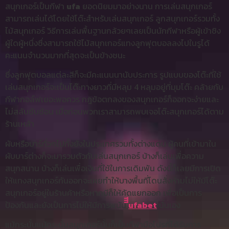
สนุกเกอร์เป็นกีฬา
ufa
ยอดนิยมมาอย่างนาน การเล่นสนุกเกอร์
สามารถเล่นได้โดยใช้โต๊ะสำหรับเล่นสนุกเกอร์ ลูกสนุกเกอร์รวมทั้ง
ไม้สนุกเกอร์ วิธีการเล่นพื้นฐานกล้วยๆเลยเป็นนักกีฬาหรือผู้เข้าชิง
ผู้ใดผู้หนึ่งซึ่งสามารถใช้ไม้สนุกเกอร์แทงลูกฟุตบอลลงไปในรูได้
คะแนนจำนวนมากที่สุดจะเป็นข้างชนะ
ซึ่งลูกฟุตบอลแต่ละสีก็จะมีคะแนนนานับประการ รูปแบบของโต๊ะที่ใช้
เล่นสนุกเกอร์จะเป็นโต๊ะทางยาวที่มีหลุม 4 หลุมอยู่ที่มุมโต๊ะ คล้ายกับ
กีฬากอล์ฟเยอะพอควร กฎข้อตกลงของสนุกเกอร์ก็ออกจะง่ายและ
ไม่สลับซับซ้อน เมื่อก่อนพวกเราสามารถพบเจอโต๊ะสนุกเกอร์ได้ตาม
ร้านเหล้า
ผับหรือบาร์ทั่วๆไปทั้งยังในประเทศรวมทั้งต่างแดน ผู้คนที่เข้ามาใน
ผับบาร์ต่างก็จะมารวมตัวกันเล่นสนุกเกอร์ บ้างก็เล่นเพื่อความ
สนุกสนาน บ้างก็เล่นเพื่อเงินที่ใช้ในการเดิมพัน ดังนี้ก็เลยมีการเปิด
ให้แทงสนุกเกอร์กันออกจะเผยทำให้บางพื้นที่โดนสั่งห้ามไม่ให้มีโต๊ะ
สนุกเกอร์อยู่ในร้านค้าหรือหากมีก็ให้คัดแยกออก เพื่อเป็นการ
ป้องกันและยังเป็นการไม่ให้มีการพนัน
ีีีufabet
นั่นเอง
แม้กระนั้นแม้กระนั้นสนุกเกอร์นั้นก็เป็นกีฬามือโปรที่ได้รับการ