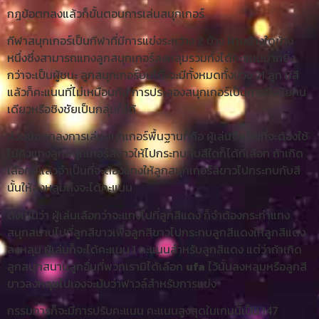
กฎข้อตกลงแล้วก็ขั้นตอนการเล่นสนุกเกอร์
กีฬาสนุกเกอร์เป็นกีฬาที่มีการแข่งระหว่าง 2 ข้าง ฝ้ายข้างใดข้าง
หนึ่งซึ่งสามารถแทงลูกสนุกเกอร์ลงหลุมรวมทั้งได้คะแนนมากยิ่ง
กว่าจะเป็นผู้ชนะ ลูกสนุกเกอร์บนโต๊ะจะมีทั้งหมดทั้งปวง 21 ลูก มีสี
แล้วก็คะแนนที่ไม่เหมือนกัน การประลองสนุกเกอร์เป็นการชิงชัยคน
เดียวหรือชิงชัยเป็นกลุ่มก็ได้
ส่วนข้อตกลงการเล่นสนุกเกอร์พื้นฐานก็คือ ผู้เล่นจำเป็นที่จะต้องใช้
ไม้คิวแทงลูกสนุกเกอร์สีขาวให้ไปกระทบกับสีใดก็ได้ที่เลือก ถ้าเกิด
เลือกสีแล้วจำเป็นที่จะต้องแทงให้ลูกสนุกเกอร์สีขาวไปกระทบกับสี
นั้นให้ลงหลุมถึงจะได้คะแนน
ดังเช่นว่า ผู้เล่นเลือกว่าจะแทงไปที่ลูกสีแดง ก็จำต้องกระทำแทง
สนุกสนานไปที่ลูกสีขาวเพื่อลูกสีขาวไปกระทบลูกสีแดงให้ลูกสีแดง
ลงหลุม ผู้เล่นก็จะได้คะแนน 1 คะแนนสำหรับลูกสีแดง แต่ว่าถ้าเกิด
ลูกสนุกสนานลูกอื่นที่พวกเรามิได้เลือก
ufa
ไว้นั้นลงหลุมหรือลูกสี
ขาวลงหลุมไปเองจะนับว่าฟาวล์สำหรับการแข่ง
กรรมการก็จะมีการปรับคะแนน คะแนนสูงสุดในเกมนี้เป็น 147