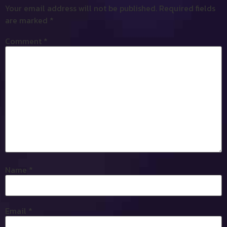
Your email address will not be published.
Required fields
are marked
*
Comment
*
Name
*
Email
*