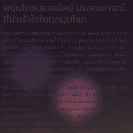
พนันไก่ชนออนไลน์ ประสบการณ์
ที่น่าเร้าใจในทุกมุมโลก
การพนันไก่ชนเป็นกิจกรรมที่มีประวัติศาสตร์
ufa
ช้านานในแวดวง
การลุ้นโชคของไทย แม้กระนั้นในช่วงปัจจุบัน การพัฒนาทางดิจิทัล
ได้ทำให้การแข่งขันชิงชัยนี้ก้าวขึ้นมาอีกขั้นตอน ด้วยการให้โอกาส
ให้นักเสี่ยงดวงสามารถร่วมแข่งไก่ชนได้ออนไลน์ผ่านแพลตฟอร์ม
ต่างๆที่มีให้บริการ แล้วก็ทำให้การตำหนิดตามผลที่เกิดขึ้นจากการ
แข่งขันไก่ชนแปลงเป็นประสบการณ์ที่น่าเร้าใจในทุกมุมโลก ไม่ว่าจะ
เป็นนักเสี่ยงดวงที่อยู่ในประเทศหรือต่างถิ่น
การประลองไก่ชนออนไลน์ในคาสิโนมิได้แค่เพียงเป็นการพรีเซนเทชั่
นการต่อสู้ของไก่เพียงแค่นั้น แต่ว่ายังคือการใช้เทคโนโลยีสู่
ประสบการณ์การพนันที่ยิ่งใหญ่ ทำให้ผู้เล่นสามารถร่วมชิงชัยได้
ทุกหนทุกแห่ง พร้อมด้วยรับความสนุกสนานร่าเริงและก็จังหวะได้
กำไรที่ไม่หยุดตลอด 1 วัน ด้วยแบบอย่างการพนันที่เพอร์เฟ็ครวมทั้ง
นำสมัย เสนอให้ผู้เล่นได้สัมผัสประสบการณ์การพนันที่ไม่มีใคร
เหมือนในทุกๆมิติของการแข่งขันชิงชัยไก่ชนออนไลน์ในคาสิโน