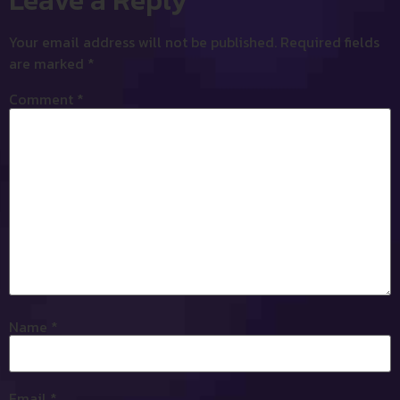
Your email address will not be published.
Required fields
are marked
*
Comment
*
Name
*
Email
*