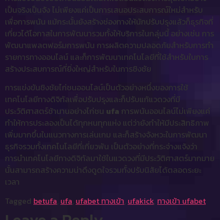
เป็นจริงเป็นจัง ไม่เพียงแค่เป็นการเสนอประสบการณ์ใหม่สำหรับ
เพื่อการพนัน แม้กระนั้นยังสร้างช่องทางให้นักปรับปรุงแล้วก็ธุรกิจที่
เกี่ยวได้โอกาสในการพัฒนารวมทั้งให้บริการในกลุ่มนี้ อย่างเช่น การ
พัฒนาแพลตฟอร์มการพนัน การผลิตความปลอดภัยสำหรับการทำ
รายการทางออนไลน์ และก็การพัฒนาเทคโนโลยีที่ใช้สำหรับในการ
สร้างประสบการณ์ที่ยิ่งใหญ่สำหรับในการชิงชัย
การแข่งขันชิงชัยไก่ชนออนไลน์เป็นตัวอย่างหนึ่งของการใช้
เทคโนโลยีทางดิจิทัลเพื่อปรับปรุงและก็ปรับแก้แวดวงที่มี
ประวัติศาสตร์ช้านานอย่างไก่ชน
ufa
การพนันออนไลน์ไม่เพียงแค่
ทำให้การประลองเป็นได้ทุกหนทุกแห่ง แต่ว่ายังทำให้มีประสิทธิภาพ
เพิ่มมากขึ้นในแนวทางการเล่นเกม และก็สร้างจังหวะในการพัฒนา
ธุรกิจรวมทั้งเทคโนโลยีที่เกี่ยวพัน เป็นตัวอย่างที่กระจ่างแจ้งว่า
การนำเทคโนโลยีทางดิจิทัลมาใช้ในแวดวงที่มีประวัติศาสตร์มากมาย
นั้นสามารถสร้างความน่าดึงดูดใจรวมทั้งปรับนิสัยได้ตลอดระยะ
เวลา
Tagged
betufa
,
ufa
,
ufabet ทางเข้า
,
ufakick
,
ทางเข้า ufabet
Leave a Reply