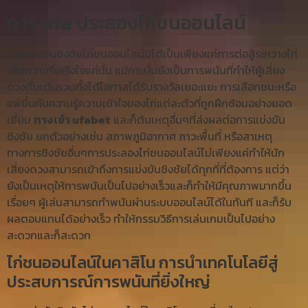
การ
ufa
ประลองไก่ชนออนไลน์
การแข่งขันชิงชัยไก่ชนออนไลน์มิได้เป็นเพียงแค่การต่อสู้ระหว่างไก่
เพื่อความรื่นเริงใจแค่นั้น แม้กระนั้นยังเป็นการพนันที่ทำให้ผู้เสี่ยง
ดวงตื่นเต้นรวมทั้งได้โอกาสได้รับรางวัลเยอะแยะ การเลือกชนะหรือ
แพ้ขึ้นกับความรู้ความเข้าใจของไก่แต่ละตัวที่ถูกฝึกซ้อมอย่างยอด
เยี่ยม
ทางเข้า ufabet
และก็ต้นเหตุอื่นๆที่ส่งผลต่อการแข่งขัน
ชิงชัย ยกตัวอย่างเช่น สภาพภูมิอากาศ ภาวะพื้นที่ หรือสาเหตุ
ทางการชิงชัยอื่นๆการประลองไก่ชนออนไลน์ไม่เพียงแค่ทำให้นัก
เสี่ยงดวงสามารถเข้าถึงการแข่งขันชิงชัยได้ทุกที่ที่ต้องการ แต่ว่า
ยังเป็นเหตุให้การพนันเป็นไปอย่างเร็วและก็ทำให้มีคุณภาพมากขึ้น
เรื่อยๆ ผู้เล่นสามารถทำพนันผ่านระบบออนไลน์ได้ในทันที และก็รับ
ผลตอบแทนได้อย่างเร็ว ทำให้กรรมวิธีการเล่นเกมเป็นไปอย่าง
สะดวกและก็สะดวก
ไก่ชนออนไลน์ในคาสิโน การนำเทคโนโลยีสู่
ประสบการณ์การพนันที่ยิ่งใหญ่