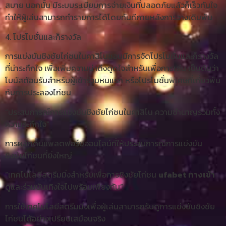
สบาย นอกนั้น มีระบบระเบียบการจ่ายเงินที่ปลอดภัยแล้วก็เร็วทันใจ
ทำให้ผู้เล่นสามารถทำรายการได้โดยทันทีภายหลังการวางเดิมพัน
4. โปรโมชั่นและก็รางวัล
การแข่งขันชิงชัยไก่ชนในคาสิโนชอบมีการจัดโปรโมชั่นและก็รางวัล
ที่น่าระทึกใจ เพื่อเพิ่มความน่าดึงดูดใจสำหรับเพื่อการเล่น เป็นต้นว่า
โบนัสต้อนรับสำหรับผู้เข้าร่วมหนแรก หรือโปรโมชั่นพิเศษที่เกี่ยวพัน
กับการประลองไก่ชน
“ประสบการณ์การแข่งขันชิงชัยไก่ชนในคาสิโน ความชำนาญรวมทั้ง
ความระทึกใจ”
การผลักดันแพลตฟอร์มออนไลน์ที่ให้ประสบการณ์การแข่งขัน
ชิงชัยไก่ชนที่ยิ่งใหญ่
“เทคโนโลยีสตรีมมิ่งสำหรับเพื่อการชิงชัยไก่ชน
ufabet ทางเข้า
ดูและร่วมบันเทิงใจไปพร้อมเพียงกัน”
การใช้เทคโนโลยีสตรีมมิ่งเพื่อผู้เล่นสามารถรับดูการแข่งขันชิงชัย
ไก่ชนได้อย่างเปรียบเสมือนจริง