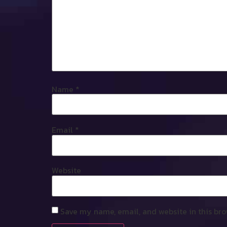
Name
*
Email
*
Website
Save my name, email, and website in this bro