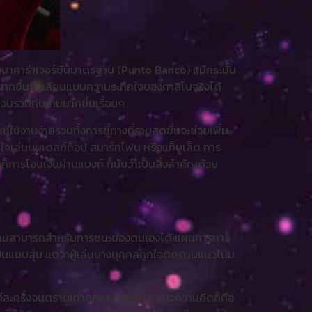
บาคาร่าเวอร์ชันมาตรฐาน (Punto Banco) แม้กระนั้น
ากขึ้นซึ่งเลียนแบบความระทึกใจของคาสิโนจริงได้
ีส่วนร่วมกับเกมมากขึ้นเรื่อยๆ
ช้งานง่ายรวมทั้งการชี้ทางที่ราบสดชื่นจะช่วยเพิ่ม
ถูกใจเล่นบนเดสก์ท็อป สมาร์ทโฟน หรือแท็บเล็ต การ
ะก็การโอนเงินผ่านแบงค์ ก็นับว่าเป็นสิ่งสำคัญด้วย
่มความสามารถสำหรับการชนะของตนเองได้ แผนการการ
ป็นแบบสุ่ม แต่ว่าผู้เล่นบางบุคคลถูกใจติดตามแนวโน้ม
้แต่ละครั้งจนตราบเท่าคุณชนะสุดท้าย แนวความคิดก็คือ