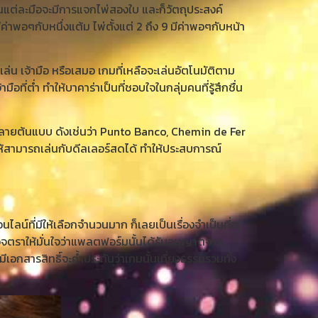
อ ในแต่ละมือจะมีการแจกไพ่สองใบ และก็วัตถุประสงค์
ีค่าพอๆกับหนึ่งแต้ม ไพ่ตั้งแต่ 2 ถึง 9 มีค่าพอๆกับหน้า
เล่น เจ้ามือ หรือเสมอ เกมที่เหลือจะเล่นอัตโนมัติตาม
ที่ต่ำ ทำให้บาคาร่าเป็นที่ชอบใจในกลุ่มคนที่รู้สึกชื่น
หลายต้นแบบ ดังเช่นว่า Punto Banco, Chemin de Fer
ห้สามารถเล่นกับดีลเลอร์สดได้ ทำให้ประสบการณ์
น์ที่มีให้เลือกจำนวนมาก ก็เลยเป็นเรื่องจำเป็นที่จะ
รวจตราให้มั่นใจว่าแพลตฟอร์มนั้นได้รับอนุญาตจาก
กสารสิทธิ์จะค้ำประกันว่าเกมนั้นเที่ยงธรรมรวมทั้ง