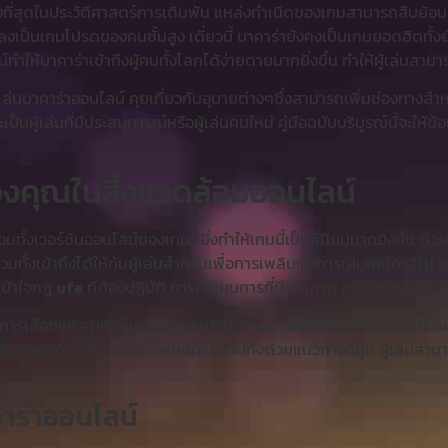
ูงที่สุดในประวัติศาสตร์การเดิมพัน แหล่งกำเนิดของเกมสามารถสืบย้อน
ด้แปลงเป็นเกมโปรดของคนชั้นสูง เดี๋ยวนี้ บาคาร่ายังคงเป็นเกมยอดฮิตท
ให้บาคาร่าเข้าถึงผู้คนทั้งโลกได้ง่ายดายมากยิ่งขึ้น ทำให้ผู้เล่นสาม
เล่นบาคาร่าออนไลน์ คุยเกี่ยวกับอุบายต่างๆซึ่งสามารถเพิ่มช่องทางส
เป็นผู้เล่นที่มีประสบการณ์หรือผู้เล่นคนใหม่ คู่มือฉบับบริบูรณ์นี้จะให้
งคุณในสิ่งแวดล้อมออนไลน์
วมทั้งเวอร์ชันออนไลน์ของเกมก็ยิ่งทำให้เกมนี้เป็นที่นิยมมากยิ่งขึ้น ด้
รวมทั้งเข้าถึงได้ให้กับผู้เล่นสำหรับเพื่อการเพลินกับการเล่นเกมคาสิโน
เข้าใจกฎ
ufa
ที่ต้องปฏิบัติ การใช้แผนการที่มีคุณภาพ แล้วก็การเล่น
โดยการเลือกแพลตฟอร์มที่สมควร ใช้แนวทางการพนันที่ฉลาดปราดเปรื่อง
ต้องอาศัยอีกทั้งโชครวมทั้งแผนการ รวมทั้งด้วยแนวทางที่ถูก ผู้เล่น
ร่าออนไลน์