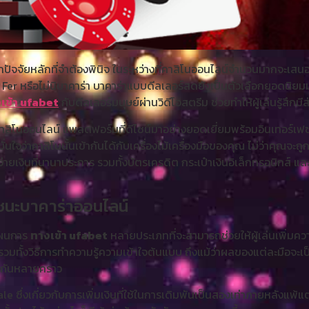
จจัยหลักที่จำต้องพินิจ ในระหว่างที่คาสิโนออนไลน์จำนวนมากจะเสนอ
Fer หรือไม่นิบาคาร่า บาคาร่าแบบดีลเลอร์สดยังเป็นตัวเลือกยอดนิยมม
เข้า ufabet
กับดีลเลอร์มนุษย์ผ่านวิดีโอสตรีม ช่วยทำให้ผู้เล่นรู้สึกม
ิโนออนไลน์ แพลตฟอร์มที่ดีไซน์มาอย่างยอดเยี่ยมพร้อมอินเทอร์เฟซที่ใ
ใจว่าคาสิโนนั้นเข้ากันได้กับเครื่องไม้เครื่องมือของคุณ ไม่ว่าคุณจะ
จ่ายเงินที่นานาประการ รวมทั้งบัตรเครดิต กระเป๋าเงินอิเล็กทรอนิกส์ แล
รชนะบาคาร่าออนไลน์
ีแผนการ
ทางเข้า ufabet
หลายประเภทที่จะสามารถช่วยให้ผู้เล่นเพิ
นรวมทั้งวิธีการทำความรู้ความเข้าใจต้นแบบ ถึงแม้ว่าผลของแต่ละมือจะเ
่องกันหลายคราว
e ซึ่งเกี่ยวกับการเพิ่มเงินที่ใช้ในการเดิมพันเป็นสองเท่าภายหลังแพ