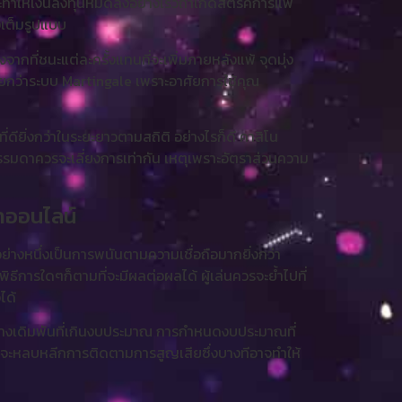
จะทำให้เงินลงทุนหมดลงอย่างเร็วถ้าเกิดสตรีคการแพ้
างเต็มรูปแบบ
งจากที่ชนะแต่ละครั้งแทนที่จะเพิ่มภายหลังแพ้ จุดมุ่ง
น้อยกว่าระบบ Martingale เพราะอาศัยการใช้คุณ
ี่ดียิ่งกว่าในระยะยาวตามสถิติ อย่างไรก็ดี คาสิโน
ธรรมดาควรจะเลี่ยงการเท่ากัน เหตุเพราะอัตราส่วนความ
าออนไลน์
ดอย่างหนึ่งเป็นการพนันตามความเชื่อถือมากยิ่งกว่า
พิธีการใดๆก็ตามที่จะมีผลต่อผลได้ ผู้เล่นควรจะย้ำไปที่
ได้
่มวางเดิมพันที่เกินงบประมาณ การกำหนดงบประมาณที่
่นควรจะหลบหลีกการติดตามการสูญเสียซึ่งบางทีอาจทำให้