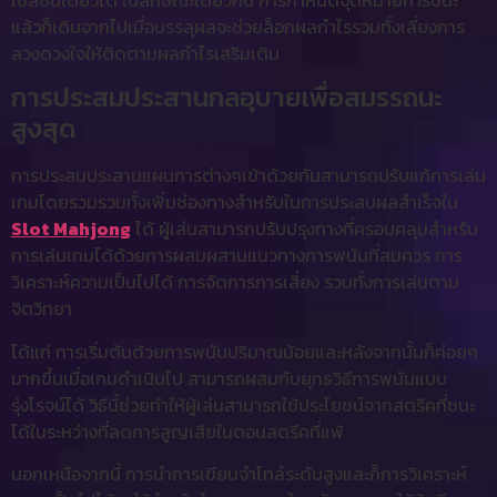
แล้วก็เดินจากไปเมื่อบรรลุผลจะช่วยล็อกผลกำไรรวมทั้งเลี่ยงการ
ลวงดวงใจให้ติดตามผลกำไรเสริมเติม
การประสมประสานกลอุบายเพื่อสมรรถนะ
สูงสุด
การประสมประสานแผนการต่างๆเข้าด้วยกันสามารถปรับแก้การเล่น
เกมโดยรวมรวมทั้งเพิ่มช่องทางสำหรับในการประสบผลสำเร็จใน
Slot Mahjong
ได้ ผู้เล่นสามารถปรับปรุงทางที่ครอบคลุมสำหรับ
การเล่นเกมได้ด้วยการผสมผสานแนวทางการพนันที่สมควร การ
วิเคราะห์ความเป็นไปได้ การจัดการการเสี่ยง รวมทั้งการเล่นตาม
จิตวิทยา
ได้แก่ การเริ่มต้นด้วยการพนันปริมาณน้อยและหลังจากนั้นก็ค่อยๆ
มากขึ้นเมื่อเกมดำเนินไป สามารถผสมกับยุทธวิธีการพนันแบบ
รุ่งโรจน์ได้ วิธีนี้ช่วยทำให้ผู้เล่นสามารถใช้ประโยชน์จากสตรีคที่ชนะ
ได้ในระหว่างที่ลดการสูญเสียในตอนสตรีคที่แพ้
นอกเหนือจากนี้ การนำการเขียนจำไทล์ระดับสูงและก็การวิเคราะห์