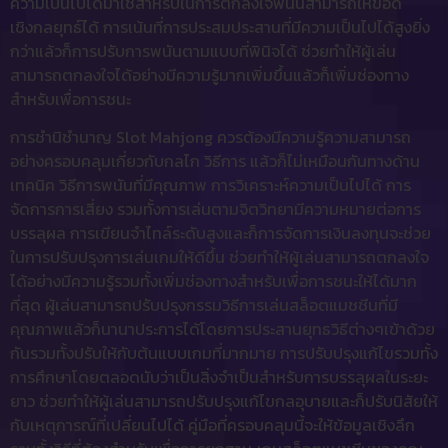
ความเป็นไปได้มาใช้สำหรับในการตกลงใจพนันสามารถให้ข้อดี
เชิงกลยุทธ์ได้ การเน้นที่การประสมประสานที่มีความเป็นไปได้สูงยิ่ง
กว่าแล้วก็การปรับการพนันตามแบบที่พินิจได้ ช่วยทำให้ผู้เล่น
สามารถตกลงใจได้อย่างมีความรู้มากเพิ่มขึ้นแล้วก็เพิ่มช่องทาง
สำหรับเพื่อการชนะ
การชำนิชำนาญ Slot Mahjong ควรต้องมีความรู้ความสามารถ
อย่างครอบคลุมเกี่ยวกับกลไก วิธีการ แล้วก็ไม่เหมือนกันทางด้าน
เทคนิค วิธีการพนันที่มีคุณภาพ การวิเคราะห์ความเป็นไปได้ การ
จัดการการเสี่ยง รวมทั้งการเล่นตามจิตวิทยามีความหมายต่อการ
บรรลุผล การเขียนจำไทล์ระดับสูงและก็การจัดการเงินลงทุนจะช่วย
ในการปรับปรุงการเล่นเกมให้ดีขึ้น ช่วยทำให้ผู้เล่นสามารถตกลงใจ
ได้อย่างมีความรู้รวมทั้งเพิ่มช่องทางสำหรับเพื่อการชนะให้ได้มาก
ที่สุด ผู้เล่นสามารถปรับปรุงกรรมวิธีการเล่นสล็อตแมชชีนที่มี
คุณภาพแล้วก็นานาประการได้โดยการประสานยุทธวิธีต่างๆเข้าด้วย
กันรวมทั้งปรับให้กับต้นแบบเกมที่มากมาย การปรับปรุงแก้ไขรวมทั้ง
การศึกษาโดยตลอดนับว่าเป็นสิ่งจำเป็นสำหรับการบรรลุผลในระยะ
ยาว ช่วยทำให้ผู้เล่นสามารถปรับปรุงแก้ไขกลอุบายและก็ปรับนิสัยให้
กับเหตุการณ์ที่เปลี่ยนไปได้ คู่มือที่ครอบคลุมนี้จะให้ข้อมูลเชิงลึก