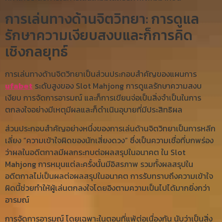
การเล่นทางด้านจิตวิทยา: การดูแล
รักษาความเงียบสงบและก็การคิด
เชิงกลยุทธ์
การเล่นทางด้านจิตวิทยาเป็นส่วนประกอบสำคัญของแผนการ
ufabet
ระดับสูงของ Slot Mahjong การดูแลรักษาความสงบ
เงียบ การจัดการอารมณ์ และก็การเขียนจ่อเป็นสิ่งจำเป็นในการ
ตกลงใจอย่างมีเหตุมีผลและก็ดำเนินอุบายที่มีประสิทธิผล
ส่วนประกอบสำคัญอย่างหนึ่งของการเล่นด้านจิตวิทยาเป็นการหลีก
เลี่ยง “ความเข้าใจผิดของนักเสี่ยงดวง” ซึ่งเป็นความเชื่อที่บกพร่อง
ว่าผลในอดีตกาลมีผลกระทบต่อผลสรุปในอนาคต ใน Slot
Mahjong การหมุนแต่ละครั้งนั้นมีอิสรภาพ รวมทั้งผลสรุปใน
อดีตกาลไม่เป็นผลต่อผลสรุปในอนาคต การรับทราบถึงความเข้าใจ
ผิดนี้ช่วยทำให้ผู้เล่นตกลงใจโดยอิงตามความเป็นไปได้มากยิ่งกว่า
อารมณ์
การจัดการอารมณ์ โดยเฉพาะในตอนที่แพ้ต่อเนื่องกัน นับว่าเป็นสิ่ง