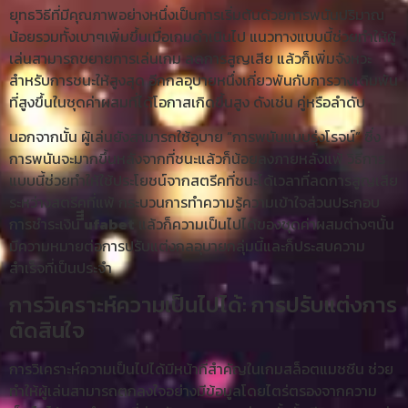
ยุทธวิธีที่มีคุณภาพอย่างหนึ่งเป็นการเริ่มต้นด้วยการพนันปริมาณ
น้อยรวมทั้งเบาๆเพิ่มขึ้นเมื่อเกมดำเนินไป แนวทางแบบนี้ช่วยทำให้ผู้
เล่นสามารถขยายการเล่นเกม ลดการสูญเสีย แล้วก็เพิ่มจังหวะ
สำหรับการชนะให้สูงสุด อีกกลอุบายหนึ่งเกี่ยวพันกับการวางเดิมพัน
ที่สูงขึ้นในชุดค่าผสมที่ได้โอกาสเกิดขึ้นสูง ดังเช่น คู่หรือลำดับ
นอกจากนั้น ผู้เล่นยังสามารถใช้อุบาย “การพนันแบบรุ่งโรจน์” ซึ่ง
การพนันจะมากขึ้นหลังจากที่ชนะแล้วก็น้อยลงภายหลังแพ้ วิธีการ
แบบนี้ช่วยทำให้ใช้ประโยชน์จากสตรีคที่ชนะได้เวลาที่ลดการสูญเสีย
ระหว่างสตรีคที่แพ้ กระบวนการทำความรู้ความเข้าใจส่วนประกอบ
การชำระเงิน
ีีีufabet
แล้วก็ความเป็นไปได้ของชุดค่าผสมต่างๆนั้น
มีความหมายต่อการปรับแต่งกลอุบายกลุ่มนี้และก็ประสบความ
สำเร็จที่เป็นประจำ
การวิเคราะห์ความเป็นไปได้: การปรับแต่งการ
ตัดสินใจ
การวิเคราะห์ความเป็นไปได้มีหน้าที่สำคัญในเกมสล็อตแมชชีน ช่วย
ทำให้ผู้เล่นสามารถตกลงใจอย่างมีข้อมูลโดยไตร่ตรองจากความ