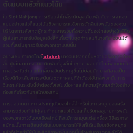
ต้นแบบแล้วก็แนวโน้ม
ใน Slot Mahjong การเขียนจำไทล์ระดับสูงเกี่ยวพันกับการเจาะจง
แบบอย่างแล้วก็แนวโน้มซึ่งสามารถแจ้งการตัดสินใจพนันของคุณ
ได้ โดยการสังเกตผู้กระทำระจายรวมทั้งความถี่ของไทล์อย่างใกล้ชิด
ผู้เล่นสามารถรับข้อมูลเชิงลึกเกี่ยวกับชุดค่าผสมที่บางทีอาจชนะได้
รวมทั้งปรับยุทธวิธีของพวกเขาแบบนั้น
อย่างเช่น ถ้าเกิดไทล์
ีufabet
บางอันปรากฏขึ้นหลายครั้งกว่าอย่าง
อื่น ผู้เล่นสามารถวางเดิมพันที่สูงขึ้นในชุดค่าผสมที่มีไทล์พวกนั้น ใน
ทางตรงกันข้าม แม้ไทล์บางอันปรากฏขึ้นไม่บ่อยนัก บางทีอาจเป็น
เรื่องดีที่จะเลี่ยงการพนันในชุดค่าผสมที่จำต้องใช้ไทล์พวกนั้น การ
วิเคราะห์ในระดับนี้จำต้องตั้งใจในเนื้อหาและก็ความรู้ความเข้าใจอย่าง
ถ่องแท้เกี่ยวกับกลไกของเกม
การต่อว่าดตามการปรากฏตัวของไทล์สำหรับในการหมุนบ่อยครั้ง
สามารถช่วยทำให้ผู้เล่นกำหนดแนวโน้มและก็ปรับกลอุบายการพนัน
ของพวกเขาได้แบบเรียลไทม์ ถึงแม้การหมุนแต่ละครั้งจะมีอิสรภาพ
แม้กระนั้นการเขียนจำต้นแบบสามารถให้สิ่งที่ได้เปรียบเชิงกลยุทธ์
แล้วก็ช่วยทำให้มีประสิทธิภาพเพิ่มมากขึ้นสำหรับการตกลงใจได้