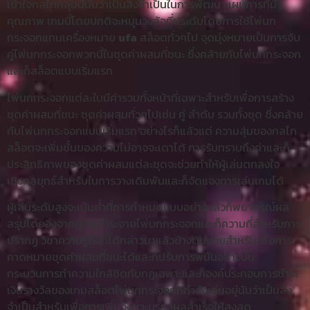
เข้าใจกลไกกลุ่มนี้นับว่าเป็นสิ่งจำเป็นในการพัฒนาแผนการที่มี
คุณภาพ เกมนี้โดยปกติจะหมุนวงล้อที่ประดับโดยการใช้ไพ่นก
กระจอกแทนเครื่องหมาย
ufa
สล็อตทั่วๆไป จุดมุ่งหมายเป็นการจับ
คู่ไพ่นกกระจอกพวกนี้ในชุดค่าผสมที่ชนะ ซึ่งคล้ายกับไพ่นกกระจอก
และก็สล็อตแบบเริ่มแรก
ไพ่นกกระจอกแต่ละใบมีค่ารวมทั้งหน้าที่เฉพาะสำหรับเพื่อการสร้าง
ชุดค่าผสมที่ชนะ ชุดค่าผสมทั่วๆไปเช่น คู่ ลำดับ รวมทั้งชุด ซึ่งคล้าย
กับไพ่นกกระจอกแบบเริ่มแรก อย่างไรก็แล้วแต่ ความสุ่มของกลไก
สล็อตจะเพิ่มชั้นของความไม่อาจจะเดาได้ การรับทราบถึงค่าและก็
ประสิทธิภาพของชุดค่าผสมแต่ละชุดจะช่วยทำให้ผู้เล่นตกลงใจ
เชิงกลยุทธ์สำหรับในการวางเดิมพันและก็จัดแจงการเล่นเกมได้
ผู้เล่นระดับสูงจะเน้นย้ำที่การกำหนดแบบอย่างแล้วก็พยากรณ์ผล
สรุปโดยอิงจากผู้กระทำระจายไพ่นกกระจอกและก็ความถี่สำหรับการ
ปรากฏ วิชาความรู้ดังที่ได้กล่าวมาแล้วข้างต้นช่วยสำหรับเพื่อการ
คาดหมายชุดค่าผสมที่ชนะได้และก็ปรับการพนันอย่างนั้น
กระบวนการทำความใกล้ชิดกับกฎเฉพาะและก็องค์ประกอบการชำระ
เงินรางวัลของเกมสล็อตไพ่นกกระจอกที่กำลังเล่นอยู่นับว่าเป็นสิ่ง
จำเป็นสำหรับเพื่อการเพิ่มจังหวะบรรลุผลสำเร็จให้สูงสุด