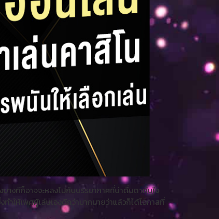
ั่งบางทีก็อาจจะหลงไปกับบรรยากาศที่น่าตื่นตาตื่นใจ
ิ่งทำให้เพศผู้เล่นเองดีกว่ามากมายว่าแล้วก็ได้โอกาสที่