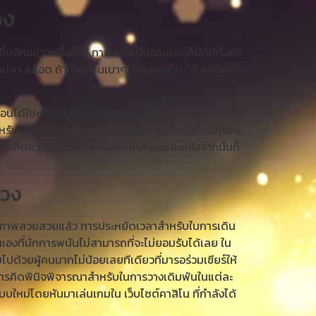
อง
นอีกอย่างหนึ่งก็ได้ การเล่นพนันออนไลน์ก็มักมีทั้งยัง
งปลา สล๊อต ถ้าเกิดท่านเบาๆเรียนกลเม็ด วิธี สถิติหรือ
้ใช่หรือไม่ ก็ตอบได้เลยว่า ขึ้นชื่อว่าการเดิมพันก็มี
ับเพื่อการเล่นที่ถูก ก็อาจก่อให้ท่านเสียตังค์ลงทุนไป
ันมากเกินความจำเป็นก็ควรจะพักไปก่อนและหลังจากนั้นก็
ดวง
มที่มีภาพสวยสวยแล้ว การประหยัดเวลาสำหรับในการเดิน
นเองที่นักการพนันไม่สามารถที่จะไม่ยอมรับได้เลย ใน
ด้วยผู้คนมากไม่น้อยเลยทีเดียวที่มารอร่วมเฃียร์ให้
อการคิดพินิจพิจารณาสำหรับในการวางเดิมพันในแต่ละ
บใหม่โดยหันมาเล่นเกมใน เว็บไซต์คาสิโน ที่กำลังได้