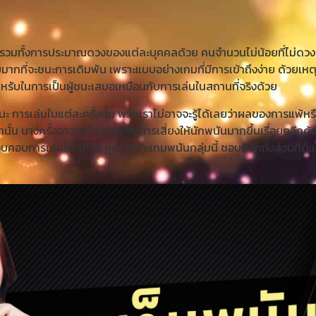
ี่ยงรวมทั้งการประมาณดวงของแต่ละบุคคลด้วย คนจำนวนไม่น้อยที่ไม่ดวงด
อยมากที่จะชนะการเดิมพัน เพราะแบบอย่างเกมที่มีการเข้าถึงง่าย ด้วยเหตุน
สำหรับในการเป็นผู้ชนะเสมอเหมือนกับการเล่นในสถานที่จริงด้วย
็ชนะ การเล่นในแต่ละครั้งนั้น พวกเราไม่อาจจะรู้ได้เลยว่าผลของการแพ้
ั้น บางครั้งอาจจะเป็นการเพิ่มการเสี่ยงให้นักพนันมากขึ้นเรื่อยๆอีกด้
บการเล่นให้ดีด้วย เหตุเพราะเกมพนันกลุ่มนี้ ชอบมีอีกทั้งส่วนที่ดีแล