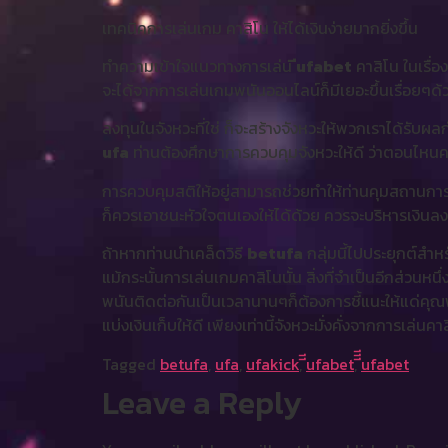
เทคนิคการเล่นเกม คาสิโน ให้ได้เงินง่ายมากยิ่งขึ้น
ทำความเข้าใจแนวทางการเล่น
ีufabet
คาสิโน ในเรื่อง
จะได้จากการเล่นเกมพนันออนไลน์ก็มีเยอะขึ้นเรื่อยๆด้
ลงทุนในจังหวะที่ใช่ ก็จะสร้างจังหวะให้พวกเราได้รับผ
ufa
ท่านต้องศึกษาการควบคุมจังหวะให้ดี ว่าตอนไหน
การควบคุมสติให้อยู่สามารถช่วยทำให้ท่านคุมสถานการณ์
ก็ควรเอาชนะหัวใจตนเองให้ได้ด้วย ควรจะบริหารเงินลง
ถ้าหากท่านนำเคล็ดวิธี
betufa
กลุ่มนี้ไปประยุกต์สำห
แม้กระนั้นการเล่นเกมคาสิโนนั้น สิ่งที่จำเป็นอีกส่ว
พนันติดต่อกันเป็นเวลานานๆก็ต้องการชี้แนะให้แด่คุณ
แบ่งเงินเก็บให้ดี เพียงเท่านี้จังหวะมั่งคั่งจากการเล่
Tagged
betufa
,
ufa
,
ufakick
,
ีีufabet
,
ีีีufabet
Leave a Reply