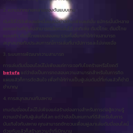
2. ความมากมายหลายของต้นแบบเกม
ดัมมี่มิได้มีเพียงแค่หนึ่งแบบอย่างเกมเพียงแค่นั้น แม้กระนั้นมีหลาย
แบบอย่างที่ผู้เล่นสามารถเลือกเล่นได้ อาทิเช่น ดัมมี่ไทย, ดัมมี่ไทย
แบบเก้า, ดัมมี่ไทยแบบสองคน รวมทั้งอื่นๆทำให้ท่านสามารถ
สนุกสนานกับประสบการณ์การเล่นที่นานัปการและไม่เคยเบื่อ
3. ระบบการพัฒนาความสามารถ
การเล่นดัมมี่ออนไลน์ไม่เพียงแค่การเจอกับโชคร้ายหรือโชคดี
betufa
แต่ว่ายังเป็นการทดสอบความสามารถสำหรับในการคิด
แผนแล้วก็การตัดสินใจ เพื่อทำให้ท่านเป็นผู้เล่นดัมมี่ที่เก่งแล้วก็ชำนิ
ชำนาญ
4. การสนุกสนานกับสหาย
เกมดัมมี่ออนไลน์ไม่เพียงแค่สร้างช่องทางสำหรับการต่อสู้ความรู้
ความเข้าใจกับผู้เล่นทั้งโลก แต่ว่ายังเป็นหนทางที่ดีสำหรับในการ
บันเทิงใจกับสหาย คุณสามารถชักชวนเพื่อนฝูงมาเล่นดัมมี่ออนไลน์
ด้วยกันแล้วก็สร้างความจำที่เบิกบาน