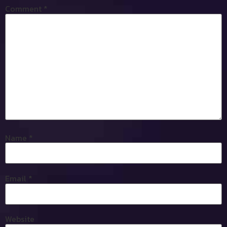
Comment
*
Name
*
Email
*
Website