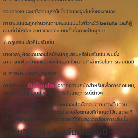
รอบของเกมจะเสร็จสมบูรณ์เมื่อมือของผู้เล่นทั้งผองจบลง
การคะแนนจะถูกคำนวณตามคะแนนบนไพ่ที่วางไว้
betufa
และก็ผู้
เล่นที่ทำให้มือของตัวเองมีคะแนนต่ำที่สุดจะเป็นผู้ชนะ
7. กฎเสริมแล้วก็โปรโมชั่น
บางเวลา, ห้องเกมออนไลน์จะมีกฎเสริมหรือโปรโมชั่นเพิ่มซึ่ง
สามารถเพิ่มความเพลิดเพลินรวมทั้งความท้าสำหรับในการเล่นดัมมี่
8. การพัฒนาความสามารถ
การเล่นเกม
ดัมมี่ออนไลน์
อยากความถนัดสำหรับเพื่อการคิดแผน,
การตัดสินใจ, รวมทั้งการจัดการกับเหตุการณ์ต่างๆ
หมายเหตุ ข้อตกลงของเกมดัมมี่ออนไลน์อาจมีความต่างไปตาม
แพลตฟอร์มหรือห้องเล่น ควรจะอ่านข้อตกลงที่กำหนดไว้ในแต่ละที่
เพื่อเข้าใจในเรื่องกฎแล้วก็ข้อตกลงที่ใช้ในสิ่งแวดล้อมการเล่นนั้น
กรรมวิธีการ
ufa
เล่นเกมดัมมี่