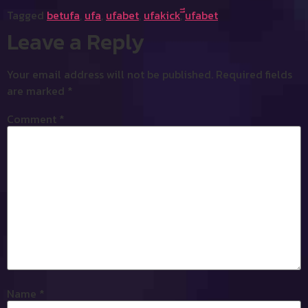
Tagged
betufa
,
ufa
,
ufabet
,
ufakick
,
ีีufabet
Leave a Reply
Your email address will not be published.
Required fields
are marked
*
Comment
*
Name
*