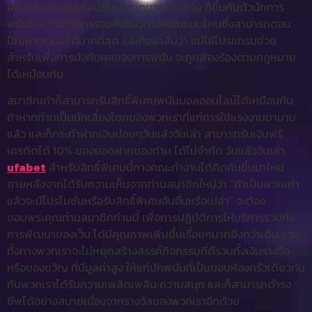
ผลพนันบอลออนไลน์ขึ้นมามากมายก่ายกอง ก็ขึ้นกับตัวนักการ
พนันเอง ว่ามีวิธีการรวมทั้งแนวทางพนันแบบไหนซึ่งสามารถตอบ
ปัญหาตนเองได้มากที่สุด และก็อย่าลืมว่า แม้ใช้โปรแกรมช่วย
สำหรับเพื่อการบังคับผลของการพนัน จะถูกฟ้องร้องตามกฎหมาย
ได้เหมือนกัน
สมาชิกเก่าก็สามารถรับสิทธิ์พิเศษพนันบอลออนไลน์ได้เหมือนกัน
ถ้าหากท่านเป็นนักเสี่ยงโชคของพวกเราที่แก่การใช้แรงงานมานาน
แล้ว และก็กระทำฝากเงินบ่อยๆวันแล้ววันเล่า สามารถรับเงินฟรี
เครดิตได้ 10% ของยอดฝากของท่าน ได้ไม่จำกัด วันแล้ววันเล่า
ufabet
สำหรับสิทธิ์พิเศษนี้ทางคณะทำงานได้คิดค้นขึ้นมาใหม่
ภายหลังจากได้รับความเห็นจากท่านสมาชิกใหม่ว่า “ถ้าเป็นพวกเก่า
แล้วจะมีโปรโมชั่นหรือรับสิทธิ์พิเศษอันอื่นหรือเปล่า” จะต้อง
ขอบพระคุณท่านสมาชิกท่านนี้ เพื่อการปฏิบัติการให้บริการรวมทั้ง
การพัฒนาของเว็บ ได้มีคุณภาพเพิ่มขึ้นเรื่อยๆมากยิ่งกว่าเดิม รวม
ทั้งทางพวกเราจะไม่หยุดสร้างสรรค์กิจกรรมที่ดีรวมทั้งเงินรางวัล
หรือของขวัญ ที่มีมูลค่าสูง ให้แก่นักพนันที่เป็นขอบห้องครัวเดียวกัน
กับพวกเราได้รับความเพลิดเพลิน ความสนุก และก็สามารถดำรง
ชีพได้อย่างสบายเนื่องจากรางวัลของพวกเราอีกด้วย