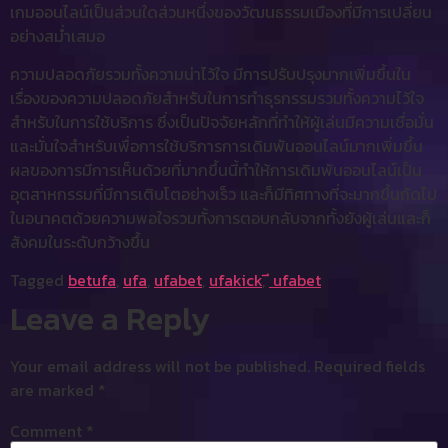
เกมออนไลน์เป็นส่วนใดส่วนหนึ่งของวัฒนธรรมเมืองที่มีการเปลี่ยน
อย่างสม่ำเสมอ
ความปลอดภัยรวมทั้งความน่าไว้ใจ มีการปรับปรุงมากเพิ่มขึ้นใน
เรื่องของความปลอดภัยสำหรับในการทำธุรกรรมรวมทั้งความไว้ใจ
สำหรับในการใช้บริการ ซึ่งเป็นปัจจัยหลักที่ทำให้ผู้เล่นมีความเชื่อมั่น
และมั่นใจสำหรับเพื่อการใช้บริการการเดิมพันออนไลน์มากเพิ่มขึ้น
ผลของการมีการเห็นด้วยที่มากขึ้นนี้ทำให้การเดิมพันออนไลน์เป็น
อุตสาหกรรมที่มีการเติบโตอย่างเร็ว และก็มีทิศทางที่จะมากขึ้นถัดไป
ในอนาคตด้วยความพอใจรวมทั้งการตอบกลับจากทั้งยังผู้เล่นและก็
สังคมในระดับกว้างขึ้น
Tagged
betufa
,
ufa
,
ufabet
,
ufakick
,
ี ufabet
Leave a Reply
Your email address will not be published.
Required fields
are marked
*
Comment
*