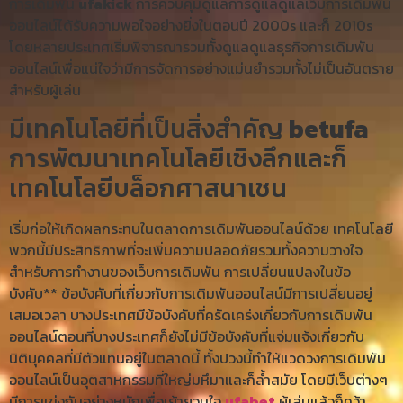
การเดิมพัน
ufakick
การควบคุมดูแลการดูแลดูแลเว็บการเดิมพัน
ออนไลน์ได้รับความพอใจอย่างยิ่งในตอนปี 2000s และก็ 2010s
โดยหลายประเทศเริ่มพิจารณารวมทั้งดูแลดูแลธุรกิจการเดิมพัน
ออนไลน์เพื่อแน่ใจว่ามีการจัดการอย่างแม่นยำรวมทั้งไม่เป็นอันตราย
สำหรับผู้เล่น
มีเทคโนโลยีที่เป็นสิ่งสำคัญ
betufa
การพัฒนาเทคโนโลยีเชิงลึกและก็
เทคโนโลยีบล็อกศาสนาเชน
เริ่มก่อให้เกิดผลกระทบในตลาดการเดิมพันออนไลน์ด้วย เทคโนโลยี
พวกนี้มีประสิทธิภาพที่จะเพิ่มความปลอดภัยรวมทั้งความวางใจ
สำหรับการทำงานของเว็บการเดิมพัน การเปลี่ยนแปลงในข้อ
บังคับ** ข้อบังคับที่เกี่ยวกับการเดิมพันออนไลน์มีการเปลี่ยนอยู่
เสมอเวลา บางประเทศมีข้อบังคับที่ครัดเคร่งเกี่ยวกับการเดิมพัน
ออนไลน์ตอนที่บางประเทศก็ยังไม่มีข้อบังคับที่แจ่มแจ้งเกี่ยวกับ
นิติบุคคลที่มีตัวแทนอยู่ในตลาดนี้ ทั้งปวงนี้ทำให้แวดวงการเดิมพัน
ออนไลน์เป็นอุตสาหกรรมที่ใหญ่มหึมาและก็ล้ำสมัย โดยมีเว็บต่างๆ
มีการแข่งกันอย่างหนักเพื่อเย้ายวนใจ
ufabet
ผู้เล่นแล้วก็คว้า