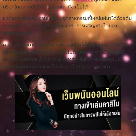
บริบทในตลาดนี้ไว้ให้เยอะที่สุดเท่าที่จะเป็นได้
แวดวงการเดิมพันออนไลน์เป็นอุตสาหกรรมที่ใหญ่มหึมาได้ด้วยต้น
เหตุหลายต้นสายปลายเหตุที่ส่งผลกับการเจริญเติบโตของ
อุตสาหกรรมนี้
ความสบายสบาย เว็บการเดิมพันออนไลน์ทำให้ผู้เล่นสามารถเข้าถึง
บริการรวมทั้งเล่นเกมพนันได้โดยไม่ต้องออกมาจากบ้าน ทำให้มี
ความสบายสบายแล้วก็ลดการเสี่ยงสำหรับในการเดินทางไปยัง
สถานที่พนันแบบเริ่มแรก ได้แก่ คาสิโนหรือสนามแข่งม้า