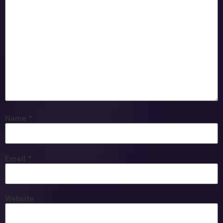
Name
*
Email
*
Website