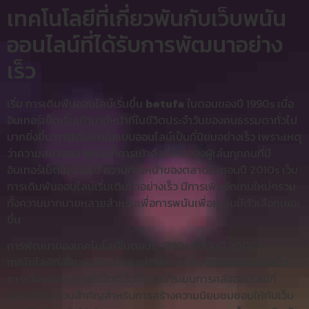
เทคโนโลยีที่เกี่ยวพันกับเว็บพนัน
ออนไลน์ที่ได้รับการพัฒนาอย่าง
เร็ว
เริ่ม การเดิมพันออนไลน์เริ่มขึ้น
betufa
ในตอนของปี 1990s เมื่อ
อินเทอร์เน็ตเริ่มเข้ามามีหน้าที่ในชีวิตประจำวันของคนธรรมดาทั่วไป
มากยิ่งขึ้น การเดิมพันในแบบออนไลน์เป็นที่นิยมอย่างเร็ว เพราะเหตุ
ว่าความสบายสบายแล้วก็การเข้าถึงที่ง่ายของผู้เล่นทุกคนที่มี
อินเทอร์เน็ตในบ้านได้ ความก้าวหน้าของตลาดในตอนปี 2010s เว็บ
การเดิมพันออนไลน์เริ่มเติบโตอย่างเร็ว มีการเพิ่มอีกเกมใหม่ๆรวม
ทั้งความมากมายหลายสำหรับเพื่อการพนันเพื่อผู้เล่นมีตัวเลือกเยอะ
ขึ้น
การพัฒนาของเทคโนโลยีในตอนปี 1990s ถึงต้นปี 2000s
เทคโนโลยีที่เกี่ยวพันกับเว็บการเดิมพันได้รับการพัฒนาอย่างเร็ว
การเชื่อมต่ออินเทอร์เน็ตที่เร็วขึ้นและก็ระบบการคลังออนไลน์ที่
ปลอดภัยมีส่วนสำคัญสำหรับการสร้างความนิยมชมชอบให้กับเว็บ