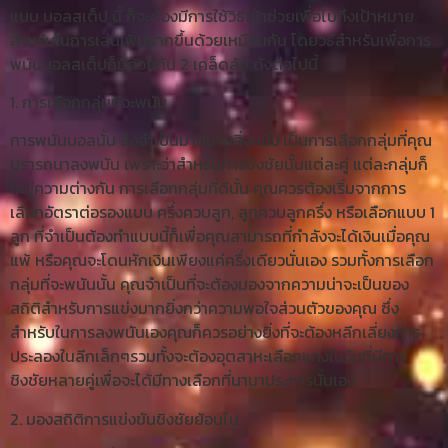
แบบ บอลสเต็ป นี้ ก็จะต้องมีการใช้วิธีเข้าช่วยเพื่อไปถึงเป้าหมาย
สำหรับในการเล่นเพิ่มมากขึ้นด้วยเหมือนกัน โดยวิธีสำหรับเพื่อการ
พนันบอลสเต็ปก็มีด้วยกัน 2 เคล็ดลับ ดังต่อไปนี้
1. การเลือกกลุ่มที่จะพนัน
การพนันบอลนั้น สิ่งจำเป็นมากมายสิ่งหนึ่ง เป็นการเลือกกลุ่มที่คุณ
ปรารถนาลงพนัน เพราะว่าสำหรับการชิงชัยนั้นแต่ละคู่ แต่ละกลุ่มก็
จะมีความต่างกัน การเลือกกลุ่มที่ดีนั้น คุณควรต้องเริ่มจากการ
เลือกอัตราต่อรองแบบ ครึ่งควบลูก, ลูกควบลูกครึ่ง หรือเลือกแบบ 1
ลูก ที่จำเป็นต้องทำแบบนี้ก็เพื่อคุณสามารถที่กำลังจะได้เงินเมื่อคุณ
แพ้ หรือคุณจะโดนหักเงินเพียงแค่ครึ่งเดียวนั่นเอง รวมทั้งการเลือก
กลุ่มที่จะพนันนั้น คุณจำเป็นที่จะต้องมองจากความน่าจะเป็นของ
สถิติสำหรับการแข่งมากยิ่งกว่าความพอใจส่วนตัวของคุณ ซึ่ง
สำหรับในการลงพนันเองคุณก็ควรอย่างยิ่งที่จะต้องหลีกเลี่ยงการ
ประลองในลีกเล็กๆรวมทั้งจะต้องอุตสาหะเลือกแทงในวันที่มีการ
ชิงชัยหลายคู่เพื่อจะได้มีทางเลือกที่นานาประการนั่นเอง
2. มองสถิติการแข่งขันชิงชัยย้อนไป