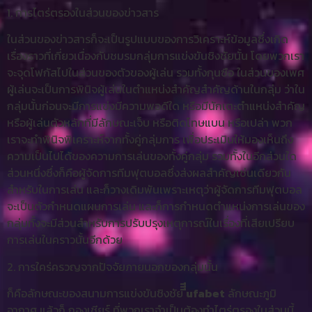
1. การไตร่ตรองในส่วนของข่าวสาร
ในส่วนของข่าวสารก็จะเป็นรูปแบบของการวิเคราะห์ข้อมูลซึ่งเกิด
เรื่องราวที่เกี่ยวเนื่องกับชมรมกลุ่มการแข่งขันชิงชัยนั้น โดยพวกเรา
จะจุดโฟกัสไปในส่วนของตัวของผู้เล่น รวมทั้งกุนซือ ในส่วนของเพศ
ผู้เล่นจะเป็นการพินิจผู้เล่นในตำแหน่งสำคัญสำคัญด้านในกลุ่ม ว่าใน
กลุ่มนั้นก่อนจะมีการแข่งมีความพอดีใด หรือมีนักเตะตำแหน่งสำคัญ
หรือผู้เล่นตัวหลักที่มีลักษณะเจ็บ หรือติดโทษแบน หรือเปล่า พวก
เราจะทำพินิจพิเคราะห์จากทั้งคู่กลุ่มการ เพื่อประเมินให้มองเห็นถึง
ความเป็นไปได้ของความการเล่นของทั้งคู่กลุ่ม รวมทั้งในอีกส่วนใด
ส่วนหนึ่งซึ่งก็คือผู้จัดการทีมฟุตบอลซึ่งส่งผลสำคัญเช่นเดียวกัน
สำหรับในการเล่น และก็วางเดิมพันเพราะเหตุว่าผู้จัดการทีมฟุตบอล
จะเป็นตัวกำหนดแผนการเล่น และก็การกำหนดตำแหน่งการเล่นของ
กลุ่มทั้งจะมีส่วนสำหรับการปรับปรุงเหตุการณ์ในเรื่องที่เสียเปรียบ
การเล่นในคราวนั้นอีกด้วย
2. การใคร่ครวญจากปัจจัยภายนอกของกลุ่มนั้น
ก็คือลักษณะของสนามการแข่งขันชิงชัย
ีีีufabet
ลักษณะภูมิ
อากาศ แล้วก็ กองเชียร์ ที่พวกเราจำเป็นต้องทำไตร่ตรองในส่วนนี้