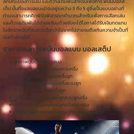
ลักษณะของการเล่น และก็วางเดิมพันสำหรับเพื่อการ พนันบอลส
เต็ป นั้นที่จะเสนอแนะน่าจะอยู่ระหว่าง 3 ถึง 5 คู่ซึ่งเป็นแบบอย่างที่
ท่านจะสามารถคิดพินิจพิจารณาคำนวณสำหรับเพื่อการเลือกเล่น
และก็วางเดิมพันได้ง่ายพร้อมด้วยยังจะได้โอกาสได้รับเงินทดแทน
ในอัตราพนันที่สมควรเรียกว่าไม่ยากไม่ง่ายจนถึงเกินความจำเป็นที่
จะสร้างรายได้
ราคาของการพนันบอลแบบ บอลเสต็ป
ราคาพนันบอลแบบเสมอ
ราคาพนันบอลแบบเสมอควบครึ่ง
ราคาการพนันบอลแบบครึ่งลูก
ราคาการพนันบอลแบบครึ่งควบลูก
ราคาพนันบอลแบบหนึ่งลูก
ราคาการพนันบอลแบบลูกควบลูกครึ่ง
ราคาการพนันบอลแบบลูกครึ่งควบสอง
ราคาการพนันบอลแบบสองลูกควบสองลูกครึ่ง