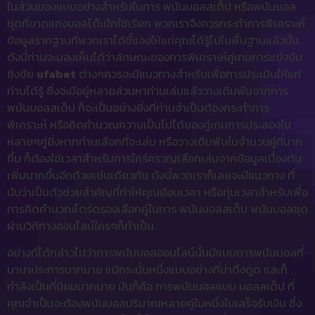
ในส่วนของแบบอย่างสำหรับในการ พนันบอลสเต็ป หรือพนันบอล
ชุดที่ขาดแทงบอลโต๊ะมักใช้เรียก พวกเราจึงควรกระทำการพิเคราะห์
ข้อมูลรากฐานที่พวกเราได้ชี้แจงให้แก่คุณได้รู้ไปในพื้นฐานแล้วนั้น
ดังนี้ท่านจะมองเห็นได้ว่าลักษณะของการพิเคราะห์คู่เกมการแข่งขัน
ชิงชัย
ufabet
ต่างๆควรจะมีแนวทางสำหรับเพื่อการประเมินให้แก่
ท่านได้รู้ ซึ่งจะมีอยู่หลายส่วนหาท่านเล่นแล้ววางเดิมพันจากการ
พนันบอลสเต็ป ก็จะเป็นอย่างยิ่งที่ท่านจำเป็นต้องกระทำการ
พิเคราะห์ หรือคิดคำนวณความเป็นไปได้ของคู่เกมการประลองใน
หลายๆคู่ยิ่งหากท่านเลือกที่จะเล่น หรือวางเดิมพันในจำนวนคู่ที่มาก
ขึ้น ก็ต้องใช้เวลาสำหรับการใคร่ครวญเลือกเล่นจากข้อมูลเบื้องต้น
เพิ่มมากขึ้นอีกด้วยเช่นเดียวกัน ดังนี้พวกเราก็เลยจะมีแนวทาง ที่
นับว่าเป็นตัวช่วยสำคัญที่ทำให้คุณย้อนเวลา หรือทุ่นเวลาสำหรับเพื่อ
การคิดคำนวณไตร่ตรองเลือกคู่ในการ พนันบอลสเต็ป พนันบอลชุด
ผ่านวิถีทางออนไลน์ใครๆก็ทำเป็น
อย่างที่ได้กล่าวไปว่าการพนันบอลออนไลน์นั้นมีแบบการพนันบอลที่
นานาประการมากมาย แม้กระนั้นหนึ่งแบบอย่างที่น่าดึงดูด และก็
กำลังเป็นที่นิยมมากมาย มันก็คือ การพนันบอลแบบ บอลสเต็ป ที่
คุณจำเป็นจะต้องพนันบอลปริมาณหลายคู่ในหนึ่งใบเสร็จรับเงิน ซึ่ง