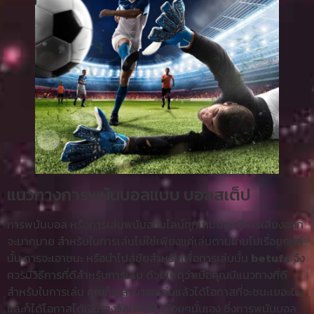
แนวทางการพนันบอลแบบ บอลสเต็ป
การพนันบอล หรือการเล่นพนันออนไลน์ทุกเกมย่อมมีการเสี่ยงออก
จะมากมาย สำหรับในการเล่นไม่ใช่เพียงแค่เล่นตามเกมไปเรื่อยๆแค่
นั้น การจะเอาชนะ หรือนำไปสู่ชัยสำหรับเพื่อการเล่นนั้น
betufa
จึง
ควรมีวิธีการที่ดีสำหรับการเล่น ด้วยเหตุว่าเมื่อคุณมีแนวทางที่ดี
สำหรับในการเล่น คุณก็จะสามารถเล่นแล้วได้โอกาสที่จะชนะเยอะขึ้น
และก็ได้โอกาสได้เงินรางวัลเพิ่มขึ้นเรื่อยๆนั่นเอง ซึ่งการพนันบอล