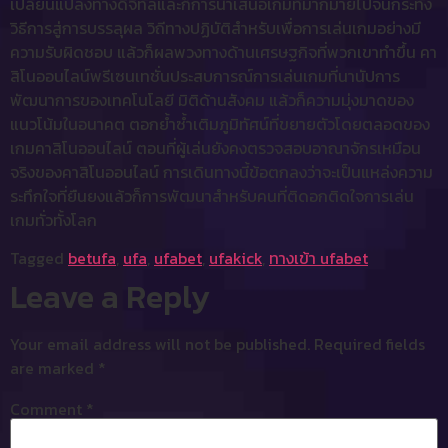
เปลี่ยนแปลงทางดิจิทัลและก็การนำเสนอเกมที่มากมายไปจนกระทั่ง
วิธีการสู่การบรรลุผล วิถีทางปฏิบัติสำหรับเพื่อการเล่นเกมอย่างมี
ความรับผิดชอบ แล้วก็ผลพวงทางด้านเศรษฐกิจที่พวกเขาทำขึ้น คา
สิโนออนไลน์พรีเซนเทชั่นประสบการณ์การเล่นเกมที่นานัปการ
พัฒนาการของเทคโนโลยี มิติด้านสังคม แล้วก็ความมุ่งมาดของ
แนวโน้มในอนาคต ตอกย้ำซ้ำเติมภูมิทัศน์ที่ขยายตัวโดยตลอดของ
เกมคาสิโนออนไลน์ ตอนที่ผู้เล่นยังคงตรวจสอบอาณาจักรเหมือน
จริงของคาสิโนออนไลน์ การเดินทางนี้ข้อตกลงว่าจะเป็นแหล่งความ
ระทึกใจที่ยืนยงแล้วก็การพัฒนาสำหรับคนที่ติดอกติดใจการเล่น
เกมทั่วทั้งโลก
Tagged
betufa
,
ufa
,
ufabet
,
ufakick
,
ทางเข้า ufabet
Leave a Reply
Your email address will not be published.
Required fields
are marked
*
Comment
*