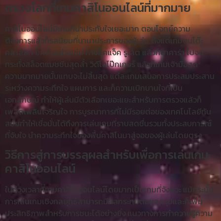
ตรวจโลกที่เกมคาสิโนออนไลน์ที่มากมาย
คาสิโนออนไลน์มีเกมที่น่าประทับใจเยอะมาก ตอบโจทย์ความ
ต้องการแล้วก็รสนิยมที่นานาประการของผู้เล่น ตั้งแต่เกมบนโต๊ะ
คลาสสิก ยกตัวอย่างเช่น กางล็คแจ็ค รูเล็ต แล้วก็บาคาร่า ไปจน
กระทั่งสล็อตแมชชีนสุดล้ำ วิดีโอโป๊กเกอร์ แล้วก็เกมเจ้ามือสด
ความมากมายนั้นแทบจะไม่สิ้นสุด แต่ละเกมเสนอการประสมประสาน
ระหว่างความระทึกใจ แผนการ และก็ความเบิกบานใจที่เป็น
เอกลักษณ์ ทำให้ผู้เล่นมีตัวเลือกเยอะแยะสำหรับการตรวจแล้วก็
เพลิดเพลินเจริญใจ การบูรณาการที่ไม่มีรอยต่อของเทคโนโลยีทัน
สมัยทำให้เชื่อมั่นได้ถึงการเล่นเกมที่ราบสดชื่นรวมทั้งประสบการณ์
ที่จับใจ นำความระทึกใจของพื้นคาสิโนมาสู่จอของผู้เล่นโดยตรง
วิธีการสู่การบรรลุผลสำหรับเพื่อการเล่นเกม
คาสิโนออนไลน์
ในช่วงเวลาที่เกมคาสิโนออนไลน์โดยมากเป็นเกมที่จังหวะ แม้กระนั้น
การเล่นเกมเชิงกลยุทธ์สามารถมีผลกระทบต่อผลสรุปและก็เพิ่ม
ประสิทธิภาพสำหรับการชนะได้อย่างยิ่ง แนวทางการทำความรู้ความ