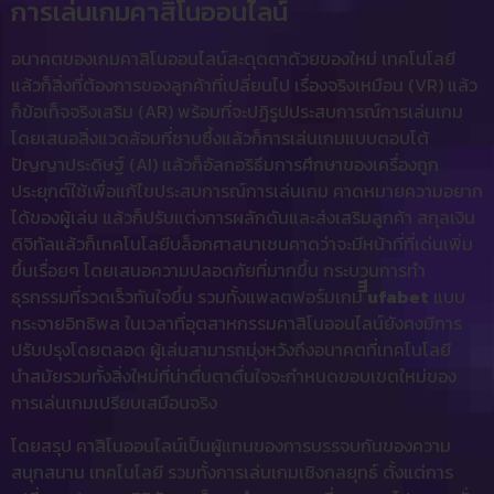
การเล่นเกมคาสิโนออนไลน์
อนาคตของเกมคาสิโนออนไลน์สะดุดตาด้วยของใหม่ เทคโนโลยี
แล้วก็สิ่งที่ต้องการของลูกค้าที่เปลี่ยนไป เรื่องจริงเหมือน (VR) แล้ว
ก็ข้อเท็จจริงเสริม (AR) พร้อมที่จะปฏิรูปประสบการณ์การเล่นเกม
โดยเสนอสิ่งแวดล้อมที่ซาบซึ้งแล้วก็การเล่นเกมแบบตอบโต้
ปัญญาประดิษฐ์ (AI) แล้วก็อัลกอริธึมการศึกษาของเครื่องถูก
ประยุกต์ใช้เพื่อแก้ไขประสบการณ์การเล่นเกม คาดหมายความอยาก
ได้ของผู้เล่น แล้วก็ปรับแต่งการผลักดันและส่งเสริมลูกค้า สกุลเงิน
ดิจิทัลแล้วก็เทคโนโลยีบล็อกศาสนาเชนคาดว่าจะมีหน้าที่ที่เด่นเพิ่ม
ขึ้นเรื่อยๆ โดยเสนอความปลอดภัยที่มากขึ้น กระบวนการทำ
ธุรกรรมที่รวดเร็วทันใจขึ้น รวมทั้งแพลตฟอร์มเกม
ีีีufabet
แบบ
กระจายอิทธิพล ในเวลาที่อุตสาหกรรมคาสิโนออนไลน์ยังคงมีการ
ปรับปรุงโดยตลอด ผู้เล่นสามารถมุ่งหวังถึงอนาคตที่เทคโนโลยี
นำสมัยรวมทั้งสิ่งใหม่ที่น่าตื่นตาตื่นใจจะกำหนดขอบเขตใหม่ของ
การเล่นเกมเปรียบเสมือนจริง
โดยสรุป คาสิโนออนไลน์เป็นผู้แทนของการบรรจบกันของความ
สนุกสนาน เทคโนโลยี รวมทั้งการเล่นเกมเชิงกลยุทธ์ ตั้งแต่การ