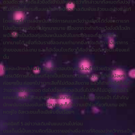
ดวงดีดวงโชคดีแล้วยิ่งดีเข้าไปใหญ่ แต่ว่าที่กล่าวมาทั้งหมดทั้งปวง
นี้ไม่มีอะไรค้ำประกันเลยว่านักพนันจะวางเดิมพันแล้วชนะอย่างแน่แท้
โดยเหตุนี้ การเล่นพนันไม่ใช่การคะเนหวังว่าจะมั่งมีได้ตั้งแต่ตาแรก
โน่นเป็นความคิดที่ไม่ถูกมากมาย เนื่องจากว่าถ้าเกิดหวังมั่งมีเร็วนัก
พนันก็จำเป็นต้องทุ่มเงินพนันลงไปในเกมให้เยอะที่สุดเท่าที่จะ
มากมายได้ เพื่อที่เงินรางวัลจะทบเท่ามากยิ่งกว่าเดิมตามอัตราการ
จ่ายของแต่ละเกม และก็มีเงื่อนไขเดียวก็คือจำเป็นต้องชนะเพียงแค่
นั้น
นี่แหละนักพนัน
ufa
สามารถตอบปัญหานี้เองได้ด้วยตัวเอง
กรรมวิธีการที่ดีเยี่ยมที่สุดเป็นเปิดเกมด้วยการวางเดิมพันน้อยๆ
ค่อยๆเป็น ค่อยๆไป หากเสียก็ไม่ต้องเสียดาย แล้วก็ถ้าเกิดได้ก็นับ
ว่าเอาเงินมาต่อยอด ต่อไปนี้จะเพิ่มวงเงินขึ้นไปอีกก็ไม่มีผู้ใดว่าอะไร
แถมเล่นพนันได้สนุกสนานเพิ่มมากขึ้นและไม่หมดกระเป๋า ที่สำคัญ
นักพนันจะต้องขยันหาข้อมูลและก็ทำความเข้าใจเกี่ยวกับเกม อย่า
หดหู่ใจ จังหวะชนะก็จะมีเพิ่มขึ้นเรื่อยๆ
เทคนิคที่ 5 อย่าวางเดิมพันแบบวางไปก่อน
ประเด็นนี้เป็นความคิดที่อันตรายอย่างยิ่ง การที่คิดเองว่าควักกระเป๋า