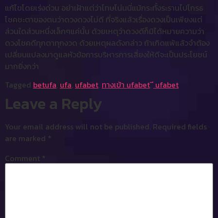
แก้ไขโดยเร่งด่วน อย่าเฝ้าแต่ว่าโทษโน่นนี่แม้กระทั้งระรานไปโกรธ
โชคชะตาของตนว่าดวงดวงไม่ดี ที่จริงแล้วเรื่องดวงเป็นเพียงแต่
ส่วนใดส่วนหนึ่งเล็กๆแค่นั้น ด้วยเหตุว่าดวงดีก็มิได้หมายความว่า
ดวงโชคดีทุกตาทุกงวด ด้วยเหตุผลดังกล่าว ถ้าเกิดแพ้แล้วจำต้อง
เปลี่ยนแปลงมาดูแลหัวข้อการบริหารการเสี่ยงให้ดีจะเป็นประโยชน์
มากยิ่งกว่า
Tagged
betufa
,
ufa
,
ufabet
,
ทางเข้า ufabet
,
ี ufabet
Leave a Reply
Your email address will not be published.
Required fields
are marked
*
Comment
*