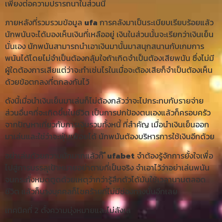
เพียงต่อความปรารถนาในส่วนนี้
ภายหลังที่รวมรวมข้อมูล
ufa
การคลังมาเป็นระเบียบเรียบร้อยแล้ว
นักพนันจะได้มองเห็นเงินที่เหลืออยู่ เงินในส่วนนั้นจะเรียกว่าเงินเย็น
นั่นเอง นักพนันสามารถนำเอาเงินมานั้นมาสนุกสนานกับเกมการ
พนันได้โดยไม่จำเป็นต้องกลุ้มใจถ้าเกิดจำเป็นต้องเสียพนัน ซึ่งไม่มี
ผู้ใดต้องการเสียแต่ว่าจะทำเช่นไรในเมื่อจะต้องเสียก็จำเป็นต้องเห็น
ด้วยข้อตกลงที่ตกลงกันไว้
ดังนี้เมื่อนำเงินเย็นมาเล่นก็ไม่ต้องกลัวว่าจะไปกระทบกับรายจ่าย
ส่วนอื่นๆที่จะเกิดขึ้นในชีวิต เป็นการปกป้องตนเองแล้วก็ครอบครัว
จากปัญหาเกี่ยวกับการเงินรวมทั้งหนี้ ที่สำคัญ เมื่อนำเงินเย็นออก
มาเล่นและใช่ว่าจะฟุ่มเฟือยได้ นักพนันต้องบริหารการใช้เงินอีกด้วย
อย่าเล่นด้วยความมักมากแล้วก็
ี ufabet
จำต้องรู้จักการยั้งใจเพื่อ
ไปสู่การบรรลุเป้าหมายอย่าตามที่เป็นจริง จำเอาไว้ว่าอย่าเล่นพนัน
จนกระทั่งหมดตูดด้วยเหตุว่ากว่ารู้สึกตัวได้มันใช้เวลานานตลอด
ชีวิต แล้วก็บางบุคคลก็โชคร้ายที่ไม่มีช่องทางนั้นอีกเลย
เทคนิคที่ 2 ตั้งความมุ่งหมายและไม่ลังเล