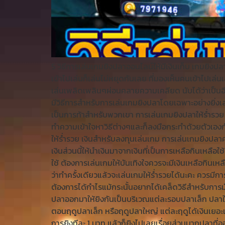
5 วิธีการเล่นเกมยิงปลาออนไลน์ให้มีเงินเก็บ เกมยิงป
เข้าไปเล่นก็เล่นไม่หยุดกันเลย ที่มองเห็นคนเข้าไป
เล่นเพลิดเพลินๆผ่อนคลายความเคลียด นับได้ว่าเป็นอีก
มีวิธีการสำหรับการเล่นเกมยิงปลาโดยเฉพาะอย่างยิ่งเ
เป็นการท้าสำหรับพวกเขา การเล่นเกมยิงปลาให้ร่ำรวย ก
ทำความเข้าใจหาวิธีต่างๆและก็ลงมือกระทำด้วยตัวเองก
ให้ร่ำรวย เงินสำหรับลงทุนเล่นเกม การเล่นเกมยิงปลาค
เงินส่วนนี้ให้นำเงินมาจากเงินที่เป็นการเหลือกินเหลือใช้
ใช้ ต้องการเล่นเกมให้บันเทิงใจควรจะมีเงินเหลือกินเหล
ว่าทำครั้งเดียวแล้วจะเล่นเกมให้ร่ำรวยได้นะคะ ควรมีก
ต้องการได้กำไรแม้กระนั้นอยากได้เคล็ดวิธีสำหรับการมั
ปลาออกมาให้ยิงกันเป็นบริเวณแต่ละรอบปลาเล็ก ปลาให
ตอนฤดูปลาเล็ก หรือฤดูปลาใหญ่ แต่ละฤดูได้เงินเยอ
การยิงทีละ 1 บาท แล้วก็ยิงไปเลยเรื่อยส่วนมากปลาท