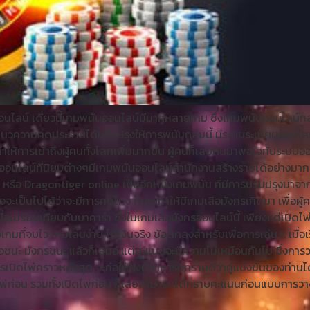
ออนไลน์ เดี๋ยวนี้เกมพนันออนไลน์มีมากหลายเกม ซึ่งเกมพนันออนไลน์ก
ให้แนวความคิดประธานได้ปรับปรุงให้การพนันกลุ่มนี้ มีระบบระเบียบออนไ
ต ทำให้การเข้าถึงผู้คนทั้งโลกเพิ่มมากขึ้น ผู้คนก็เลยหันมาพอใจกับระบ
ออนไลน์ที่นิยมต่างๆมีเกมพนันออนไลน์สำนักงานสร้างรายได้อย่างมากมา
 หรือ Dragontiger online เป็นอีกหนึ่งเกมพนัน ที่มีการปรับปรุงมาจา
อาจจะเป็นไปได้ว่าจะมีการคดโกง ก็เลยทำให้มีเกมเสือมังกรเกิดมา เพื่อผ
่อเปรียบเทียบกับบาคาร่า ซึ่งในเกมเสือมังกรออนไลน์นี้ เพียงแต่เปิด
เกมที่จบไว เกมเล่นง่าย ได้เงินจริง ข้อตกลงสำหรับเพื่อการเล่น 1. เมื่อ
นเสือชนะ มังกรชนะ แล้วก็เสมอ แต่ละแบบจะมีความไม่เหมือนกันไป ซึ่งกา
การเปิดไพ่คราวหลังสุด จะก่อให้ฝั่งนี้สามารถทราบดีว่าคู่แข่งขันของท
ได้ไพ่ก่อน รวมทั้งเปิดไพ่ก่อน ก็เลยสามารถได้ทราบคะแนนก่อนแบบการ