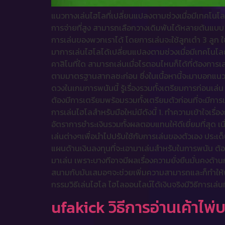
แนวทางเล่นไฮโลที่เปลี่ยนแปลงตามช่วงเมื่อมีเทคโนโล
การจ่ายที่สูง สามารถเลือกวางเดิมพันได้หลายต้นแบบ
การเล่นของพวกเราได้ โดยการเล่นจะใช้ลูกเต๋า 3 ลูก ใช้
มาการเล่นไฮโลได้เปลี่ยนแปลงตามช่วงเมื่อมีเทคโนโลย
คาสิโนที่ใด สามารถเล่นเมื่อไรตอนไหนก็ได้ที่ต้องการเล่
ตามมาตรฐานสากลซะก่อน ซึ่งในเนื้อหานี้จะมาบอกแนวทา
ดวงในเกมการพนันนี้ รู้เรื่องรวมทั้งเตรียมการก่อนเล่น b
ต้องมีการเตรียมพร้อมรวมทั้งเตรียมตัวก่อนที่จะมีการเล
การเล่นไฮโลสำหรับมือใหม่มีดังนี้ 1. ทำความเข้าใจเรื
อัตราการชำระเงินรวมทั้งผลตอบแทนให้ดีเยี่ยมที่สุด เน
เล่นต่างๆเพื่อนำไปปรับใช้กับการเล่นของตัวเอง ประเด็น
แผนด้านเงินลงทุนที่จะเอามาเล่นสำหรับในการพนัน ต้อง
มาเล่น เพราะบางทีอาจมีผลเรื่องความยั่งยืนมั่นคงด้านก
สนามกับมันเสมอๆจะช่วยเพิ่มความสามารถและก็ทำให้พวกเ
กรรมวิธีเล่นไฮโล ไฮโลออนไลน์ได้เงินจริงมีวิธีการเล่นท
ufakick วิธีการอ่านเค้าไพ่บ