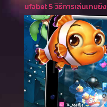
ufabet 5 วิธีการเล่นเกมยิง