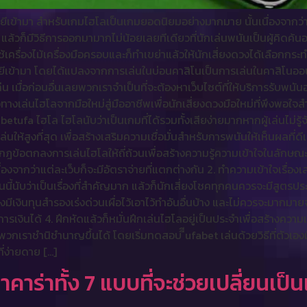
ยีเข้ามา สำหรับเกมไฮโลเป็นเกมยอดนิยมอย่างมากมาย นั้นเนื่องจากว่า
 แล้วก็มีวิธีการออกมามากไม่น้อยเลยทีเดียวที่นักเล่นพนันเป็นผู้ค
เครื่องไม้เครื่องมือครอบและก็ทำเขย่าแล้วให้นักเสี่ยงดวงได้เลือกกระท
ีเข้ามา โดยได้แปลงจากการเล่นในบ่อนคาสิโนเป็นการเล่นในคาสิโนออนไ
น เมื่อก่อนอื่นเลยพวกเราจำเป็นที่จะต้องหาเว็บไซต์ที่ให้บริการรับพนันออ
งเล่นไฮโลจากมือใหม่สู่มืออาชีพเพื่อนักเสี่ยงดวงมือใหม่ที่พึงพอใจ
etufa ไฮโล ไฮโลนับว่าเป็นเกมที่ได้รวมทั้งเสียง่ายมากหากผู้เล่นไม่รู้จั
่นให้สูงที่สุด เพื่อสร้างเสริมความเชื่อมั่นสำหรับการพนันให้เห็นผลที่
่องกฎข้อตกลงการเล่นไฮโลให้ถี่ถ้วนเพื่อสร้างความรู้ความเข้าใจในลักษณ
ื่องจากว่าแต่ละเว็บก็จะมีอัตราจ่ายที่แตกต่างกัน 2. ทำความเข้าใจเรื่อ
นี้นับว่าเป็นเรื่องที่สำคัญมาก แล้วก็นักเสี่ยงโชคทุกคนควรจะมีสูตรปร
มีเงินทุนสำรองเร่งด่วนเผื่อไว้เอาไว้ทำอันอื่นบ้าง และไม่ควรจะมากม
ารเงินได้ 4. ฝึกหัดแล้วก็หมั่นฝึกเล่นไฮโลอยู่เป็นประจำเพื่อสร้างความเ
ราชำนิชำนาญขึ้นได้ โดยเริ่มทดสอบ ีีufabet เล่นด้วยวิธีที่ตัวเองมีอ
ี่ง่ายดาย […]
าคาร่าทั้ง 7 แบบที่จะช่วยเปลี่ยนเป็น