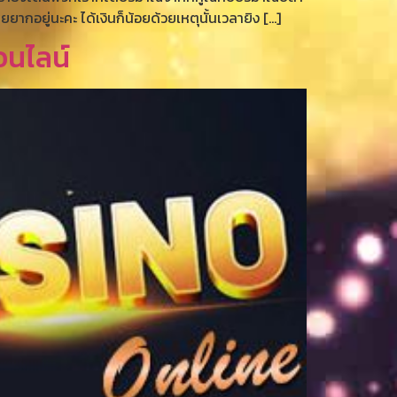
กอยู่นะคะ ได้เงินก็น้อยด้วยเหตุนั้นเวลายิง […]
อนไลน์