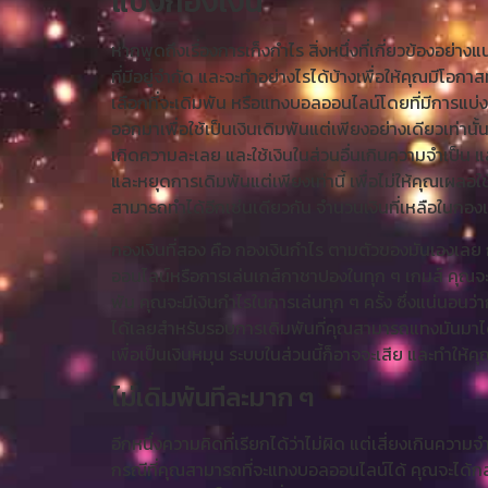
แบ่งกองเงิน
หากพูดถึงเรื่องการเก็งกำไร สิ่งหนึ่งที่เกี่ยวข้องอย่า
ที่มีอยู่จำกัด และจะทำอย่างไรได้บ้างเพื่อให้คุณมีโ
เลือกที่จะเดิมพัน หรือแทงบอลออนไลน์โดยที่มีการแบ่ง
ออกมาเพื่อใช้เป็นเงินเดิมพันแต่เพียงอย่างเดียวเท่า
เกิดความละเลย และใช้เงินในส่วนอื่นเกินความจำเป็น แล
และหยุดการเดิมพันแต่เพียงเท่านี้ เพื่อไม่ให้คุณเผลอใช้
สามารถทำได้อีกเช่นเดียวกัน จำนวนเงินที่เหลือในกองเง
กองเงินที่สอง คือ กองเงินกำไร ตามตัวของมันเองเลย ก
ออนไลน์หรือการเล่นเกส์กาชาปองในทุก ๆ เกมส์ คุณจะต้อง
พัน คุณจะมีเงินกำไรในการเล่นทุก ๆ ครั้ง ซึ่งแน่นอนว
ได้เลยสำหรับรอบการเดิมพันที่คุณสามารถแทงมันมาได้ 
เพื่อเป็นเงินหมุน ระบบในส่วนนี้ก็อาจจะเสีย และทำให้
ไม่เดิมพันทีละมาก ๆ
อีกหนึ่งความคิดที่เรียกได้ว่าไม่ผิด แต่เสี่ยงเกินควา
กรณีที่คุณสามารถที่จะแทงบอลออนไลน์ได้ คุณจะได้กลั