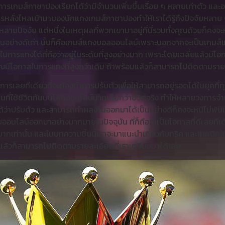
งการเกมส์กาชาปองเรียกได้ว่ามีจำนวนเพิ่มขึ้นเรื่อย ๆ หลายเท่าตัว แล
รหลั่งไหลเข้ามาของนักแทงเกมส์กาชาปองทำให้เราได้รู้ถึงปัจจัยหลาย ๆ อ
ยปัจจัย แต่หนึ่งในเหตุผลที่พวกเขามาอยู่ที่นี่รวมทั้งคุณด้วยก็คงจะห
ย่างดีเท่า นั้นก็คือเกมส์แทงบอลออนไลน์เพราะนอกจากจะเป็นเกมส์แทง
นการแทงได้ที่ถือว่าอยู่ในระดับที่สูงอย่างมาก เพราะโดยเฉลี่ยแล้วมีโอก
ุณมีโอกาสในการแทงที่สูงกว่าเดิม ถ้าพร้อมแล้วก็สามารถไปติดตามรา
งการเลยทีเดียวที่จะต้องทำการปรับตัวเพื่อให้สามารถอยู่รอดได้ในยุคที่
้คนที่ใช้ชีวิตกันบนโลกออนไลน์มากเสียกว่าชีวิตจริง ทำให้หลายวงการจำเป็
ได้ว่าปรับตัว และสามารถทำผลงานออกมาได้เป็นอย่างดีก็คงจะหนีไม่พ้นเ
นไลน์ออกมาอย่างมากมายในปัจจุบัน ที่ก็ถือว่าเป็นโอกาสที่ดีเลยทีเดียว
ลือกมากเท่านั้น และในบทความชิ้นนี้เราจะมาแนะนำเกี่ยวกับทริค และเทคน
้อมแล้วก็สามารถไปติดตามรายละเอียดที่เราเตรียมมาได้เลย