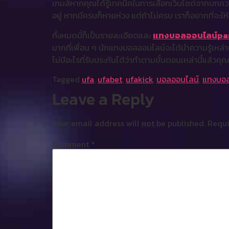
เกมส์หากคุณได้รู้เทคนิคในการเลือกเว็บไซต์จากบทความชิ
อยู่ หากมีครบก็หายห่วง แต่ถ้าไม่ครบ เราก็อยากที่จะให
ทั้งหมดนี้ก็เป็นรายละเอียดและ
แทงบอลออนไลน์pa
มากที่เพื่อน ๆ นักแทงบอลออนไลน์จะได้นำความรู้เหล่าน
ไม่มีอะไรที่รับประกันได้ว่าทำตามขั้นตอนเหล่านี้แล
Tagged
ufa
,
ufabet
,
ufakick
,
บอลออนไลน์
,
แทงบอ
Leave a Reply
Your email address will not be published.
Requi
Comment
*