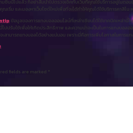
้นนี้ไปแล้ว ก็อย่าลืมนำไปตรวจเช็คกับเว็บที่คุณใช้บริการอยู่ในตอนนี้ด้
้คุณเริ่ม และมองหาเว็บไซต์ใหม่เพื่อที่จะได้ทำให้คุณได้ใช้บริการคาสิ
ntip
ข้อมูลของการแทงบอลออนไลน์ที่เหล่าเซียนได้ใช้เทคนิคเหล่านี้ในก
ี้ไปปรับใช้เพื่อให้เกิดประสิทธิภาพ และความน่าจะเป็นในการแทงบอลออนไ
้วคุณจะสามารถแทงบอลได้อย่างแน่นอน เพราะนี่คือการเพิ่มโอกาสในการแท
ล
red fields are marked
*