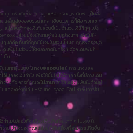
นทุน หรือเงินตั้งต้นที่คุณใช้สำหรับการเดิมพันเป็นสิ่ง
นึ่งในเคล็ดลับของบรรดาเหล่าเซียนวงการก็คือ พวกเขา
 แน่นอนว่ากองเงินในส่วนนี้เป็นจำนวนเงินที่ถูกแบ่ง
งกองเงินส่วนนี้จึงมีความจำเป็นอย่างมาก เพื่อไม่ให้
นก็คือ ทันทีที่คุณใช้เงินในส่วนนี้หมด คุณจะต้องยุติ
ินเดิมพันในส่วนนี้ให้หมดภายในครั้งที่เลือกเดิมพันก็
 ไปได้
มพันในทุกรูปแบบ
แทงบอลออนไลน์
การแทงบอล
นกองเงินกำไร เพื่อให้มั่นใจได้ว่าทุกครั้งที่มีการเดิม
ทำตามคือ การที่คุณจะไม่สามารถใช้เงินเดิมพันในส่วนนี้
นแต่ละครั้งที่เล่น หรือแทงบอลออนไลน์ หากมีการใช้
ล้วทำไมไม่ลองที่จะเสี่ยงเดิมพันทีละมาก ๆ ไปเลย ใน
มเข้าใจของคุณในส่วนนี้เป็นเรื่องที่สามารถเกิดขึ้น