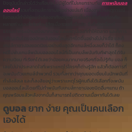
ปัจจุบันนี้กล่าวได้ว่าเกือบจะไม่มีผู้ใดที่ไม่เคยทราบกับ
การพนันบอล
ออนไลน์
รวมทั้งเกมส์กาชาปองอย่างแน่แท้ เนื่องจากว่าเหตุการณ์
ในตอนนี้ทำให้ผู้คนจำต้องอาศัยอยู่แม้กระนั้นด้านในที่อยู่ที่อาศัย
หลายท่านเองก็เริ่มที่จะรู้สึกเบื่อ รวมทั้งอึดอัด ซึ่งก็เกิดเรื่องที่
ธรรมดากระเป๋านอปิ้งมากมาย เเละเหตุนี้เองที่ทำให้ตลาด และก็การ
เจริญเติบโตของนักพนันออนไลน์เบาๆโตขึ้นอย่างไม่น่าเชื่อ และก็
เกมส์กาชาปองยอดนิยมอย่างยิ่งสุดอีกเกมส์หนึ่งเลยก็ว่าได้ ก็คง
หนีไม่พ้นเกมส์พนันบอลออนไลน์ที่เป็นเกมส์พนันกับกีฬาสุดได้รับ
ความนิยม ที่เรียกได้เลยว่าน้อยคนมากมายจริงๆที่จะไม่รู้กับ บอล ก็
เลยไม่น่าประหลาดใจที่เพราะเหตุไรใครๆก็ต่างรู้จัก แล้วก็ต้องการที่
จะพนันด้วยเกมส์จำพวกนี้ รวมทั้งหากว่าคุณยอดเยี่ยมในนักพนันที่
กำลังลังเล และก็สงสัยอยู่ว่าเพราะเหตุไรผู้คนถึงได้เลือกที่จะพนัน
บอลออนไลน์โดยที่ไม่ทำพนันกับเกมส์กาชาปองชนิดอื่นๆแทน ถ้า
คุณพร้อมแล้วหลังจากนั้นก็สามารถไปติดตามเนื้อหากันได้เลย
ดูบอล
ยาก ง่าย คุณเป็นคนเลือก
เองได้