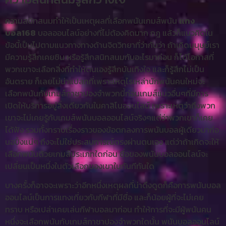
ความสนิทสนมทำให้เป็นเหตุผลที่เลือกพนันเกมส์พนัน
แทง
บอล168
บอลออนไลน์อย่างที่ไม่ต้องคิดมาก กฎ แล้วก็แนวคิดใน
ข้อนี้เป็นไปตามแนวทางทางด้านจิตวิทยาที่ว่ากันว่า ถ้าเกิดมนุษย์เรา
มีความรู้สึกเคยชิน หรือรู้สึกสนิทสนมกับอะไรมาก่อน ก็ได้โอกาสที่
พวกเขาจะเลือกสิ่งที่ทำให้ตนเองรู้สึกบันเทิงใจ และก็รู้สึกไม่เป็น
อันตราย ก็เลยไม่น่าแปลกที่เพราะเหตุไรเหล่านักพนันคนใหม่จะ
เลือกพนันกับเกมส์กาชาปองจำพวกนี้ก่อนเกมส์แนวอื่นๆที่มีการ
เปิดให้บริการอยู่สิ่งเดียวกันในคาสิโนออนไลน์ เพราะเหตุว่าถึงพวก
เขาจะไม่เคยรู้กับเกมส์พนันบอลออนไลน์จริงๆแต่ว่าพวกเขาก็เคย
ได้ฟัง รวมทั้งทราบเรื่องราวของข้อตกลงการพนันบอลผู้เดียวมาก่อ
นอปิ้งแน่ๆ ถึงจะไม่ใช่ประสบการณ์ตรงผ่านตนเอง แต่ว่าถ้าเกิดจะให้
เลือกพนันด้วยเกมส์ประเภทใดก่อน ชื่อของพนันบอลออนไลน์จะ
เปลี่ยนเป็นหนึ่งในตัวเลือกของเขาในทันทีทันใด
บางครั้งก็อาจจะเพราะว่าอีกหนึ่งเหตุผลที่น่าดึงดูดก็คือการพนันบอล
ออนไลน์เป็นการแทงเกี่ยวกับกีฬาที่มีชื่อ และก็น้อยผู้ที่จะไม่เคย
ทราบ หรือเปล่าเคยเล่นกีฬาบอลมาก่อน ทำให้การที่จะมีผู้พนันคน
หนึ่งจะเลือกพนันกับเกมส์กาชาปองจำพวกใดนั้น พนันบอลออนไลน์