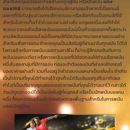
สำหรับเหตุผลข้อแรกว่าเพราะเหตุไรผู้คน หรือนักพนัน
แทง
บอล168
มากมายถึงได้เลือกเกมส์กาชาปองจำพวกนี้เป็นเกมส์
แรกๆที่เริ่มไปสู่แวดวงเกมส์กาชาปอง หรือเลือกที่จะเป็นเกมส์ที่ใช้
สำหรับในการเก็งกำไรโดยเฉพาะอย่างยิ่ง เหตุผลหนึ่งเลยที่ทำให้
พวกเขาตกลงใจเลือกพนันบอลออนไลน์เป็นคำตอบแรกๆก็เพราะว่า
เกมส์พนันบอลออนไลน์เป็นเกมส์ที่มีความมากมายหลายแบบอย่าง
สำหรับเพื่อการแทง ถ้าหากคุณเป็นเลิศในผู้ที่ผ่านมาในทุกสมัย ได้ได้
โอกาสสำหรับการพนันบอลตามคาสิโน ก็น่าจะรู้สึกเคยชินกับการ
พนันบอลคนเดียว หรือการพนันบอลที่มีข้อตกลงให้ท่านเลือกพนัน
หนึ่งในสองกลุ่มที่มีการแข่ง ก่อนจะจำต้องลงเงินที่ผ่านหลักเกณฑ์
ของราคาอย่างต่ำ รวมทั้งรอดูว่าคำตอบจะออกมาเป็นเยี่ยงไร ถ้าเกิด
เป็นไปตามที่คุณได้ทำแทงไว้ คุณก็จะได้รับเงินลงทุนคืนมากับผล
กำไรที่เป็นปริมาณคูณสองของราคาพนันที่คุณได้วางเอาไว้ กล่าวได้
ว่าแม้คุณอาจจะมิได้เป็นเลิศในผู้ที่คลุกคลี หรือเป็นนักพนันบอลคน
หนึ่ง ก็คงจะทราบเรื่องราวของข้อตกลงพื้นฐานสำหรับในการพนัน
บอลได้อยู่บ้าง