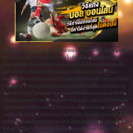
แต่ว่าในแพลตฟอร์มออนไลน์มีหลายแบบที่เปลี่ยนไป แล้วก็
ดูบอล
มีการปรับปรุงมากเพิ่มขึ้น หนึ่งในนั้นสำหรับแวดวงพนันบอล
ออนไลน์ก็คือ ลักษณะของการแทงที่มีความมากมายหลายเยอะขึ้น
อย่างที่พวกเราได้บอกไปในตอนแรก ว่าต้นแบบการพนันบอล
ออนไลน์มีหลายระดับความยากง่ายสำหรับในการสร้างความท้าให้กับ
เหล่าผู้เล่น ถ้าเกิดคุณเป็นนักพนันคนใหม่ก็บางทีก็อาจจะเลือกจาก
ระดับความง่ายที่สุดของการแทงอย่างการเลือกพนันบอลลำพังที่
เป็นข้อตกลงปกติที่พวกเราเพิ่งมีการชี้แจงไป แม้กระนั้นถ้าหากคุณ
เป็นนักพนันที่มีฝีมือ และก็รู้จักข้อตกลงสำหรับการแทงเต็มกำลัง
ระดับหนึ่งแล้ว มีความต้องการที่จะเก็งกำไร ก็บางทีอาจจะเลือกพนัน
ด้วยแนวทางพนันบอลชุด คราวหากว่าคุณสามารถที่จะพนันบอลได้
อย่างต่อเนื่องกันก็จะได้เงินเพิ่มขึ้นเรื่อยๆมากยิ่งกว่าตามเงื่อไขของ