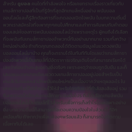
สำหรับ
ดูบอล
คนใดที่กำลังพอใจ หรือเคยทราบเรื่องราวเกี่ยวกับ
เกมส์กาชาปองที่เป็นที่รู้จักที่สุดอีกเกมส์หนึ่งอย่าง พนันบอล
ออนไลน์และก็รู้สึกต้องการที่จะทดลองเปิดใจพนัน ในบทความชิ้นนี้
พวกเราสมัครใจที่จะพาทุกๆคนไปศึกษาและทำการค้นพบกับคำตอบ
ของเสน่ห์ของการพนันบอลออนไลน์ว่าเพราะเหตุไร ผู้คนถึงได้เลือก
ที่จะพนันกับเกมส์กาชาปองจำพวกนี้กันอย่างมากมาย รวมทั้งกว้าง
ใหญ่อย่างยิ่ง ถ้าเกิดคุณทดลองได้ติดตามข้อมูลในแวดวงพนัน
บอลออนไลน์มาบ้าง คุณก็จะทราบได้ในทันทีทันใดเลยว่าเกมส์กาชา
ปองจำพวกนี้เป็นเกมส์ที่มีอัตราการเจริญเติบโตที่สามารถเรียกได้
เลยว่าค่อนข้างจะสูงอย่างยิ่งจริงๆ เพราะเหตุว่าชอบถูกจับยืน และก็
เสนอแนะจากปากเซียนแวดวงเกมส์กาชาปองอยู่บ่อยสำหรับเป็น
เกมส์เริ่มของเหล่านักพนันคนใหม่ๆเป็นเนื่องจากว่าเหตุผลอะไร ใน
บทความชิ้นนี้ก็มีคำตอบไว้ให้สำหรับใครกันแน่ที่กำลังสงสัยอยู่ รวม
ถึงเพราะอะไรนักเล่นเกมส์กาชาปองมือโปร ถึงได้เลือกเกมส์พนัน
บอลออนไลน์เป็นเกมส์ที่ไว้สำหรับเพื่อการเก็งกำไรโดยเฉพาะอย่าง
ยิ่ง บทความชิ้นนี้ก็สามารถที่จะตอบความข้องใจในส่วนนี้ได้อีก
เหมือนกัน ถ้าหากว่าเพื่อนพ้องๆพร้อมแล้ว ก็สามารถไปติดตาม
เนื้อหากันได้เลย