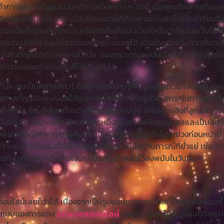
ารอธิบายถึงรูปแบบกติกาอย่างคร่าว ๆ ด้งนี้ เมื่อคุณต้องการที่จะแ
สียก่อนเป็นลำกับแรก เมื่อเลือกแมตช์ที่ต้องการแข่งขันได้เป็นที่เรียบร
องเป็นจำนวนที่มากกว่า หรือเท่ากับจำนวนเงินค่าขั้นต่ำที่แต่ละเว็บไซต
ะสบความสำเร็จ และไม่สามารถที่จะแทงบอลได้ เมื่อทำทุกอย่างตามขั้นตอ
่าทีมที่คุณได้ทำการแทงไปนั้น จะออกมาตามผลลัพธ์หรือไม่ หากคุณแทงบ
จำนวนสองเท่าของเงินที่ได้เดิมพันไว้
ี่มีความเป็นคลาสสิก ทำให้ผู้คนที่มีความรู้พื้นฐานในการแทงบอลในแ
าสที่คุณจะแทงบอลได้สูงมากที่สุดเท่าที่มีอยู่ด้วยโอกาสในการแทงที่มา
งกำไร ถึงได้เลือกที่จะเดิมพันด้วยรูปแบบนี้ ปล่อยวางสิ่งที่สูญเสียไปแ
กหนึ่งช่องโหว่ขนาดใหญ่อีกประการหนึ่งของการพนันแทงบอลและเป็นสิ่ง
อพยายามกู้สถานการณ์คืนจากเงินทุนที่คุณสูญเสียไปในช่วงก่อนหน้านี้ 
พราะคุณจะเสียเงินเร็วขึ้น ถ้าคุณกำลังพบกับสถานการณ์ที่ย่ำแย่ เช่น การ
นกำไรที่เหลือ หรือเก็บเงินทุนของหุ้นที่เหลือไว้ลงพนันในวันอื่น ๆ
นไลน์เลยก็ว่าได้ เนื่องจากเป็นรูปแบบการแทงบอลที่มีการเพิ่มขึ้นมา
 รูปแบบของการแทง
แทงบอลออนไลน์
บอลชุดเรียกได้ว่ารูปแบบที่เหมา