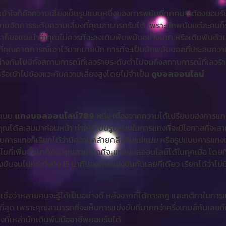
้องเข้าใจก็คือความเสี่ยงเป็นรูปแบบหนึ่งของการพนันที่ทุกคนจะต้องยอมรั
ามจัดการระดับความเสี่ยงที่คุณสามารถรับได้ เพราะนักพนันแต่ละคนก็ร
ากเราก็ขอแนะนำว่าคุณไม่ควรที่จะลงเดิมพันพนันอย่างมาก หรือเดิมพันด้
กว่าที่คุณคาดการณ์เอาไว้มากมายนัก การที่จะเป็นนักพนันบอลที่ประสบคว
่างกันไปมีทั้งสถานการณ์ที่เลวร้ายระดับต่ำไปจนถึงสถานการณ์ที่เลวร้
เข้าไปข้องแวะกับความเสี่ยงสูงโดยไม่จำเป็น
ดูบอลออนไลน์
ูปแบบ
แทงบอลออนไลน์789
หนึ่ง เนื่องจากความได้เปรียบของการแท
่คุณได้สะสมมาก่อนหน้า ทำให้นี่เป็นรูปแบบในการแทงที่จะมีโอกาสที่จะสา
ูปแบบการแทงก็เรียกได้ว่ามีความคล้ายคลึงกับแม่แบบ หรือรูปแบบการแทง
ไขที่เพิ่มขึ้นมาก็คือ คุณสามารถที่จะแทงบอลออนไลน์ได้ในทุกเมื่อ โดยที
งขันจนไปกระทั้งถึง 15 นาทีของการแข่งขันกันเลยทีเดียว เรียกได้ว่าไ
ราเชื่อว่าหลายคนจะรู้ได้เป็นอย่างดี หลังจากที่ได้การกฎ และกติกาในกา
สุด เพราะคุณสามารถที่จะเห็นการแข่งขันที่มากกว่าครึ่งเกมส์กันเลย
นสิ่งที่เหล่านักเดิมพันมืออาชีพยอมรับได้