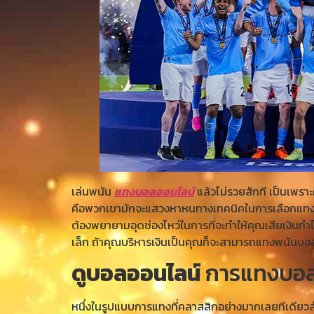
เล่นพนัน
แทงบอลออนไลน์
แล้วไม่รวยสักที เป็นเพราะ
คือพวกเขามักจะแสวงหาหนทางเทคนิคในการเลือกแทงพนันบอ
ต้องพยายามอุดช่องโหว่ในการที่จะทำให้คุณเสียเงินกำ
เล็ก ถ้าคุณบริหารเงินเป็นคุณก็จะสามารถแทงพนันบอลได้ก
ดูบอลออนไลน์
การแทงบอลเ
หนึ่งในรูปแบบการแทงที่คลาสสิกอย่างมากเลยทีเดีย