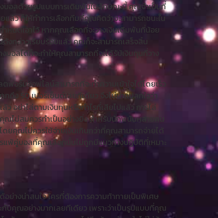
ทงบอลด้วยรูปแบบการเดิมพันในลักษณะนี้ คุณจำเป็นที่
้อยแล้ว ก็ให้ทำการเลือกทีมที่คุณคิดว่าจะสามารถชนะใน
์กำหนดเอาไว้ หากคุณเลือกที่จะวางเงินเดิมพันที่น้อย
นดังกล่าวเรียบร้อยแล้ว คุณก็จะสามารถเสร็จสิ้น
อลได้ก็จะทำให้คุณสามารถที่จะได้รับ้เงินทุนที่วาง
พลตฟอร์มออฟไลน์สามารถที่จะทำความเข้าใจได้โดยเร็ว
กถึง 50 เปอร์เซ็นต์เลยทีเดียว จึงไม่น่าแปลกใจว่า
ล้ว อย่าไล่ตามเงินทุนหรือกำไรที่เสียไปแล้ว การไล่
ที่คุณไม่สมควรทำเป็นอย่างยิ่ง สำหรับนักพนันหลายคน
โดยคุณไม่ควรใช้จ่ายเงินเกินกว่าที่คุณสามารถจ่ายได้
แพ้คู่บอลที่คุณเลือกนั้นไม่ถูกมีแนวทางปฏิบัติที่เหมาะ
ได้อย่างน่าสนใจ ใครที่ต้องการความท้าทายเป็นพิเศษ
ะกับคุณอย่างมากเลยทีเดียว เพราะว่าเป็นรูปแบบที่คุณ