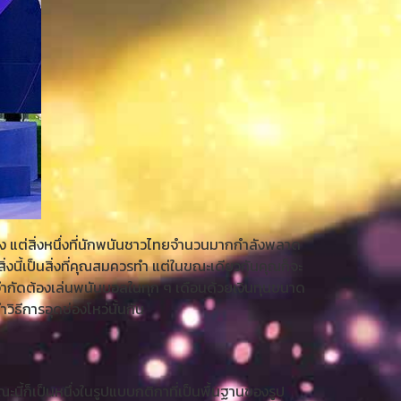
จริง แต่สิ่งหนึ่งที่นักพนันชาวไทยจำนวนมากกำลังพลาด
่งนี้เป็นสิ่งที่คุณสมควรทำ แต่ในขณะเดียวกันคุณก็จะ
งจำกัดต้องเล่นพนันบอลในทุก ๆ เดือนด้วยเงินทุนขนาด
วิธีการอุดช่องโหว่นั้นกัน
ก็เป็นหนึ่งในรูปแบบกติกาที่เป็นพื้นฐานของรูป