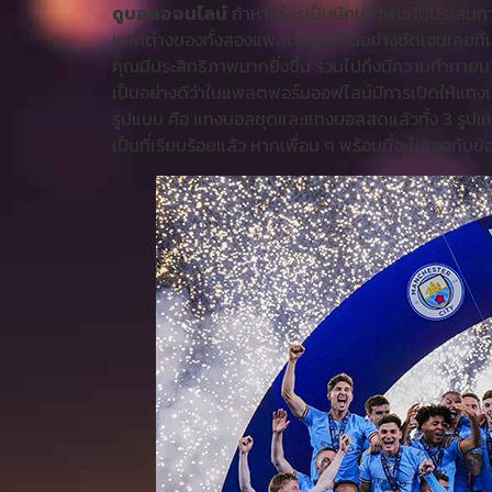
ดูบอลออนไลน์
ถ้าหากใครเป็นนักเดิมพันที่มีประสบ
แตกต่างของทั้งสองแพลตฟอร์มได้อย่างชัดเจนเลยทีเด
คุณมีประสิทธิภาพมากยิ่งขึ้น รวมไปถึงมีความท้าทายมา
เป็นอย่างดีว่าในแพลตฟอร์มออฟไลน์มีการเปิดให้แทงเพี
รูปแบบ คือ แทงบอลชุดและแทงบอลสดแล้วทั้ง 3 รูปแบบท
เป็นที่เรียบร้อยแล้ว หากเพื่อน ๆ พร้อมที่จะไปเจอก