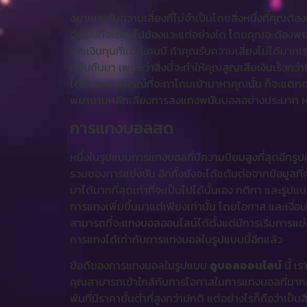
อย่าแบกรับความเสี่ยงที่ไม่จำเป็นโดยสิ่งหนึ่งที่คุณต
จำเป็นที่จะต้องไปข้องแวะแต่อย่างใด โดยคุณจะต้องพย
และเงินทุนที่แต่ล่ะคนมี ถ้าคุณรับความเสี่ยงไม่ได้ม
กลับคืนมา เพราะว่าสิ่งนี้จะทำให้คุณสูญเสียเงินเร็ว
ได้ซึ่งสถานการณ์ที่จะถาโถมเข้ามาหาคุณนั้น ก็จะแตกต
พยายามหลีกเลี่ยงการลงแทงพนันบอลอย่างประมาท หรือ
การแทงบอลสด
หนึ่งในรูปแบบการแทงบอลที่มีความนิยมสูงที่สุดอีกร
รวมของการแข่งขัน อีกทั้งยังจะได้แต้มต่อจากข้อมูลที
มาได้มากที่สุดเท่าที่จะเป็นไปได้นั้นเอง กติกา และร
การแทงเพิ่มขึ้นมาแต่เพียงเท่านั้น โดยโอกาส และเงื่อน
สามารถที่จะแทงบอลออนไลน์ได้ตั้งแต่มีการเริ่มการแข่
การแทงได้เท่ากับการแทงบอลในรูปแบบนี้อีกแล้ว
ข้อดีของการแทงบอลในรูปแบบ
ดูบอลออนไลน์
นี้ เ
คุณสามารถเข้าใกล้กับการโอกาสในการแทงบอลที่มากที่
พันที่มีราคาขั้นต่ำที่สูงกว่าปกติ แต่อย่างไรก็ถือว่าเป็