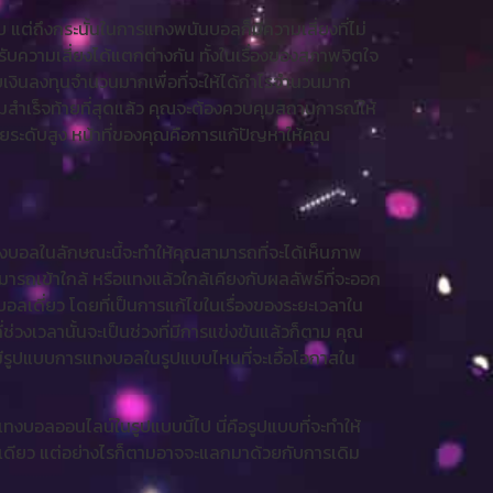
บ แต่ถึงกระนั้นในการแทงพนันบอลก็มีความเสี่ยงที่ไม่
ับความเสี่ยงได้แตกต่างกัน ทั้งในเรื่องของสภาพจิตใจ
วยเงินลงทุนจำนวนมากเพื่อที่จะให้ได้กำไรจำนวนมาก
ามสำเร็จท้ายที่สุดแล้ว คุณจะต้องควบคุมสถานการณ์ให้
ายระดับสูง หน้าที่ของคุณคือการแก้ปัญหาให้คุณ
งบอลในลักษณะนี้จะทำให้คุณสามารถที่จะได้เห็นภาพ
มารถเข้าใกล้ หรือแทงแล้วใกล้เคียงกับผลลัพธ์ที่จะออก
บอลเดี่ยว โดยที่เป็นการแก้ไขในเรื่องของระยะเวลาใน
่ช่วงเวลานั้นจะเป็นช่วงที่มีการแข่งขันแล้วก็ตาม คุณ
ม่มีรูปแบบการแทงบอลในรูปแบบไหนที่จะเอื้อโอกาสใน
รแทงบอลออนไลน์ในรูปแบบนี้ไป นี่คือรูปแบบที่จะทำให้
ทีเดียว แต่อย่างไรก็ตามอาจจะแลกมาด้วยกับการเดิม