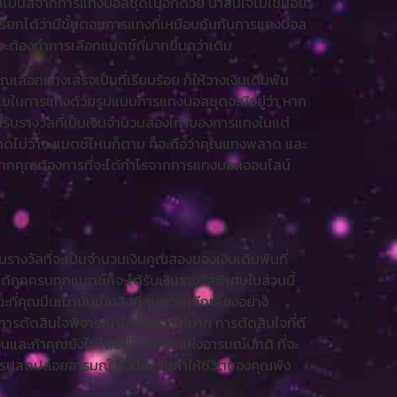
งินโบนัสจากการแทงบอลชุดไปอีกด้วย น่าสนใจไม่ใช่น้อย
ียกได้ว่ามีขั้นตอนการแทงที่เหมือนกันกับการแทงบอล
ต้องทำการเลือกแมตช์ที่มากขึ้นกว่าเดิม
ณเลือกแทงเสร็จเป็นที่เรียบร้อย ก็ให้วางเงินเดิมพัน
่อนไขในการแทงด้วยรูปแบบการแทงบอลชุดจะมีอยู่ว่า หาก
้รับรางวัลที่เป็นเงินจำนวนสองเท่าของการแทงในแต่
งพลาดไม่ว่าจะแมตช์ไหนก็ตาม ก็จะถือว่าคุณแทงพลาด และ
ครบ หากคุณต้องการที่จะได้กำไรจากการแทงบอลออนไลน์
งินรางวัลที่จะเป็นจำนวนเงินคูณสองของเงินเดิมพันที่
ด้ถูกครบทุกแมตช์ก็จะได้รับเงินรางวัลพิเศษในส่วนนี้
่คุณมึนเมานั้นเป็นสิ่งที่สมควรหลีกเลี่ยงอย่าง
นการตัดสินใจพิจารณาไตร่ตรองให้มาก การตัดสินใจที่ดี
นและถ้าคุณยังไม่ได้อยู่ในสภาวะแห่งอารมณ์ปกติ ที่จะ
ดปล่อยอารมณ์ สิ่งนี้จะเริ่มทำให้ชีวิตของคุณพัง