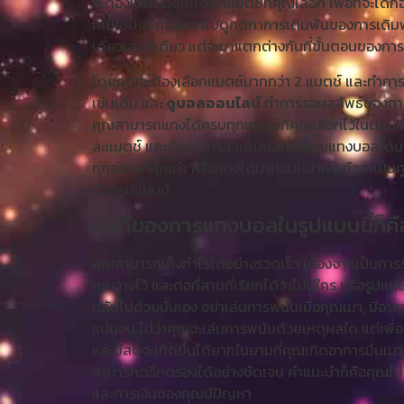
จะต้องแทงบอลให้ได้ทุกแมตช์ที่คุณเลือก เพื่อที่จะไ
เลยใช่ไหม ถ้างั้นเราไปดูกติกาการเดิมพันของการเด
เดี่ยวเลยทีเดียว แต่จะมาแตกต่างกันที่ขั้นตอนของ
โดยคุณจะต้องเลือกแมตช์มากกว่า 2 แมตช์ และทำการแทงว่า
เช่นเดิม และ
ดูบอลออนไลน์
ทำการรอผลลัพธ์ของการแท
คุณสามารถแทงได้ครบทุกแมตช์ที่คุณเลือกไว้ในตอนช่วง
ละแมตช์ และยังจะได้รับเงินโบนัสที่ยิ่งคุณแทงบอลได้
ทุกอย่างที่คุณทำ หรือแทงได้มาก่อนหน้าก็จะถือว่าเป
ด้วยรูปแบบนี้
ข้อดีของการแทงบอลในรูปแบบนี้ก็ค
คุณสามารถเก็งกำไรได้อย่างรวดเร็ว เนื่องจากเป็นการรับ
คุณวางไว้ และต่อที่สามที่เรียกได้ว่าไม่มีใคร หรือรู
กลับไปด้วยนั้นเอง อย่าเล่นการพนันเมื่อคุณเมา, มีอา
แน่นอน ไม่ว่าคุณจะเล่นการพนันด้วยเหตุผลใด แต่เพื่อ
และมีสติจะเกิดขึ้นได้ยากในยามที่คุณเกิดอาการมึนเมา
สามารถตรึกตรองได้อย่างชัดเจน คำแนะนำก็คือคุณไม่
และการเงินของคุณมีปัญหา