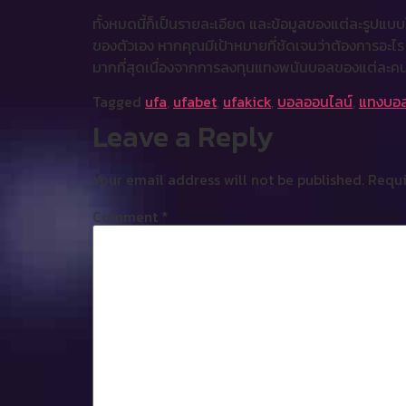
ทั้งหมดนี้ก็เป็นรายละเอียด และข้อมูลของแต่ละรูปแบ
ของตัวเอง หากคุณมีเป้าหมายที่ชัดเจนว่าต้องการอะไ
มากที่สุดเนื่องจากการลงทุนแทงพนันบอลของแต่ละคนนั้
Tagged
ufa
,
ufabet
,
ufakick
,
บอลออนไลน์
,
แทงบอ
Leave a Reply
Your email address will not be published.
Requi
Comment
*