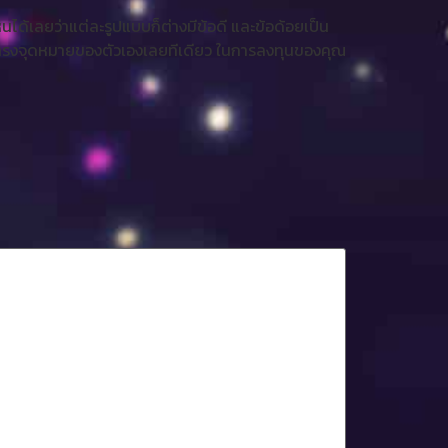
็นได้เลยว่าแต่ละรูปแบบก็ต่างมีข้อดี และข้อด้อยเป็น
ที่ตรงจุดหมายของตัวเองเลยทีเดียว ในการลงทุนของคุณ