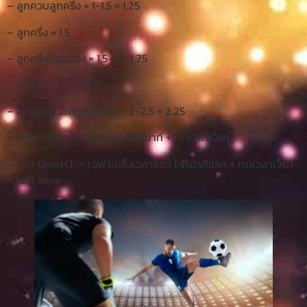
– ลูกควบลูกครึ่ง = 1-1.5 = 1.25
– ลูกครึ่ง = 1.5
– ลูกครึ่งควบสอง = 1.5-2 = 1.75
– สองลูก = 2
– สองลูกควบสองลูกครึ่ง = 2-2.5 = 2.25
– FT. = เต็มเวลา
ufakick
(90นาที + ทดเวลาเจ็บ)
– full timeHT. = เฉพาะครึ่งเวลาแรก (45นาทีแรก + ทดเวลาเจ็บ)
= half time