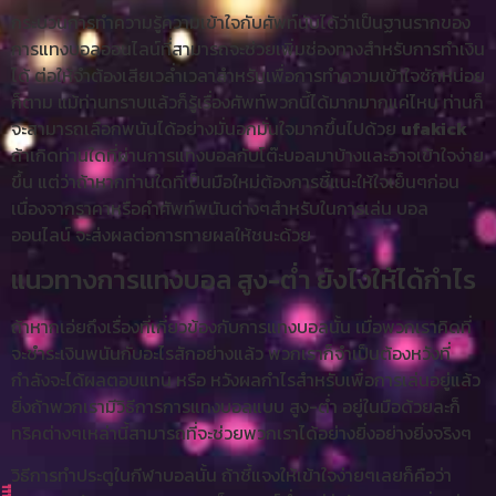
กระบวนการทำความรู้ความเข้าใจกับศัพท์นับได้ว่าเป็นฐานรากของ
การแทงบอลออนไลน์ที่สามารถจะช่วยเพิ่มช่องทางสำหรับการทำเงิน
ได้ ต่อให้จำต้องเสียเวล่ำเวลาสำหรับเพื่อการทำความเข้าใจซักหน่อย
ก็ตาม แม้ท่านทราบแล้วก็รู้เรื่องศัพท์พวกนี้ได้มากมากแค่ไหน ท่านก็
จะสามารถเลือกพนันได้อย่างมั่นอกมั่นใจมากขึ้นไปด้วย
ufakick
ถ้าเกิดท่านใดที่ผ่านการแทงบอลกับโต๊ะบอลมาบ้างและอาจเข้าใจง่าย
ขึ้น แต่ว่าถ้าหากท่านใดที่เป็นมือใหม่ต้องการชี้แนะให้ใจเย็นๆก่อน
เนื่องจากราคาหรือคำศัพท์พนันต่างๆสำหรับในการเล่น บอล
ออนไลน์ จะส่งผลต่อการทายผลให้ชนะด้วย
แนวทางการแทงบอล สูง-ต่ำ ยังไงให้ได้กำไร
ถ้าหากเอ่ยถึงเรื่องที่เกี่ยวข้องกับการแทงบอลนั้น เมื่อพวกเราคิดที่
จะชำระเงินพนันกับอะไรสักอย่างแล้ว พวกเราก็จำเป็นต้องหวังที่
กำลังจะได้ผลตอบแทน หรือ หวังผลกำไรสำหรับเพื่อการเล่นอยู่แล้ว
ยิ่งถ้าพวกเรามีวิธีการการแทงบอลแบบ สูง-ต่ำ อยู่ในมือด้วยละก็
ทริคต่างๆเหล่านี้สามารถที่จะช่วยพวกเราได้อย่างยิ่งอย่างยิ่งจริงๆ
วิธีการทำประตูในกีฬาบอลนั้น ถ้าชี้แจงให้เข้าใจง่ายๆเลยก็คือว่า