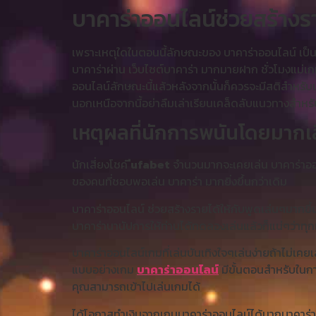
บาคาร่าออนไลน์ช่วยสร้างรา
เพราะเหตุใดในตอนนี้ลักษณะของ บาคาร่าออนไลน์ เป
บาคาร่าผ่าน เว็บไซต์บาคาร่า มากมายฝาก ชั่วโมงแม่เ
ออนไลน์ลักษณะนี้แล้วหลังจากนั้นก็ควรจะมีสติสำหรับ
นอกเหนือจากนี้อย่าลืมเล่าเรียนเคล็ดลับแนวทางสำหรับ
เหตุผลที่นักการพนันโดยมากเ
นักเสี่ยงโชค
ีufabet
จำนวนมากจะเคยเล่น บาคาร่าออนไล
ของคนที่ชอบพอเล่น บาคาร่า มากยิ่งขึ้นกว่าเดิม
บาคาร่าออนไลน์ ช่วยสร้างรายได้ให้กับพูดเล่นๆมากขึ
บาคาร่านานัปการให้ท่านได้ทดลองเล่นแล้วก็แน่ๆว่าท
บาคาร่าออนไลน์เกมที่เล่นบันเทิงใจๆเล่นง่ายถ้าไม่เค
แบบอย่างเกม
บาคาร่าออนไลน์
มีขั้นตอนสำหรับในการ
คุณสามารถเข้าไปเล่นเกมได้
ได้โอกาสทำเงินจากเกมบาคาร่าออนไลน์ได้มากบาคาร่าอ