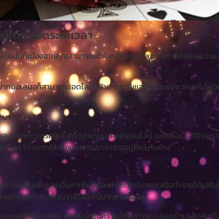
ลน์ได้ตลอดระยะเวลา
ไลน์โน่นก็เนื่องจากคุณสามารถเข้าไปเล่นเกมไปพบรายได้ไปสร้างความสนุ
ดคุณอยากข้อเสนอก็สามารถแอดไลน์ เข้ามาคุยกับแอดไม่นของพวกเราได้พวก
 บาคาร่า
อมองจากเหตุการณ์แล้วคาดว่าเกมบาคาร่าออนไลน์ จะยังคงเป็นที่นิยมรว
กเสี่ยงโชค โดยมากใช้เพื่อเล่นเกม บาคาร่าออนไลน์ กันบ้าง
ล่นการพนันเพิ่มมากขึ้นหากไม่รู้เรื่องว่าจะดำเนินงานเสริมทํารายได้เส
งแน่ๆว่าทุกเกมมีเงินรางวัลใหญ่มากมายรออยู่
เล่นเกมบาคาร่ามาก่อน แม้กระนั้นในคราวนี้ต้องการทดลองเข้ามาสัมผัส