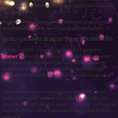
ได้เลยหรือคราวสุดท้ายออกมาเป็นฝั่ง เสือ ตาถัดไปให้พวกเราพนัน
ที่ฝั่ง มังกร ได้เลย
สำหรับเค้าไพ่อย่างนี้นั้น สามารถใช้สูตรเดินเงินมาร์แย้งเกล หรือ
สูตรเดินเงินฟิโบนัชชีร่วมด้วยจะได้ผลลัพธ์ที่ดีมากขึ้นเรื่อยๆ
สูตรวางเดมพัน dragon tiger แบบแพ็คเก็ต
เค้าไพ่แบบออกติด จะมองจากการออกของไพ่ 2 หนสุดท้าย
ีีufabet
ว่าออกมาเป็น เสือ,เสือ หรือ มังกร,มังกร หากผลสองหน
สุดท้ายออกมาเป็นอย่างงี้พวกเราจะเรียกว่านี่เป็น “แบบออกติด”
รวมทั้งแนวทางจัดแจงกับเค้าไพ่อย่างงี้ ให้วางเดิมพันไปในฝั่ง
เดียวกันกับเค้าไพ่ที่ออกติดนี้ต่อได้เลย เป็นลักษณะของสูตร บาคา
ร่าออนไลน์
เค้าไพ่แบบสลับ จะมองจากผลของการออกของเค้าไพ่ 3 คราว
สุดท้าย ถ้าเกิดเค้าไพ่
ี ufabet
ออกมาเป็น เสือ,มังกร,เสือ หรือ
มังกร,เสือ,มังกร อย่างนี้พวกเราจะเรียกว่า “แบบสลับ” และก็แนวทาง
จัดแจงกับเค้าไพ่แบบงี้เป็น ให้พนันในฝั่งที่ตรงกันข้ามกับฝั่งที่ออก
หนสุดท้าย