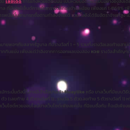
งมี
เลขเด็ด
การแทงหวยใต้ดินนั้น เป็นหวยยอดนิยมเป็นอย่างยิ่งสิ่งเดียว
าล ที่มีเปอร์เซ็นต์การเช็ดกรางวัลค่อนข้างจะน้อย เพียงแค่ 1.4168% เ
การพนันนั้นสามารถซื้อตามกำลังจ่ายได้ รวมทั้งยังได้รับอัตราจ่ายที่สูง
ายพอๆกับสลากรัฐบาล ที่มีรางวัลที่ 1 – 5 รวมทั้งรางวัลเลขท้ายสามต
งสลากกินแบ่ง เพียงแต่ว่าอิงจากการออกผลของสอง
หวย
รางวัลสำคัญๆดั
กระนั้นดังนี้ก็อาจมีเจ้ามือบางเจ้า
Huaylike
หรือ บางเว็บที่มีแบบวิธ
ว (เลขท้าย 4 ตัวรางวัลที่ 1) , รางวัล 5 ตัว(เลขท้าย 5 ตัวรางวัลที่ 1) หรื
เว็บไซต์หวยออนไลน์บางเว็บไซต์เพียงแค่นั้น ที่นิยมซื้อกัน ก็จะมีเพีย