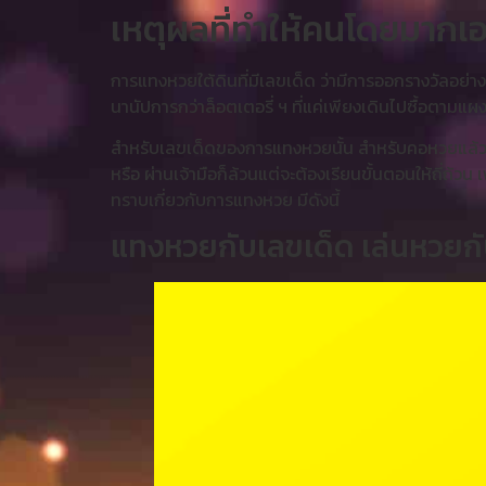
เหตุผลที่ทำให้คนโดยมากเอง
การแทงหวยใต้ดินที่มีเลขเด็ด ว่ามีการออกรางวัลอย่า
นานัปการกว่าล็อตเตอรี่ ฯ ที่แค่เพียงเดินไปซื้อตามแผ
สำหรับเลขเด็ดของการแทงหวยนั้น สำหรับคอหวยแล้วน่
หรือ ผ่านเจ้ามือก็ล้วนแต่จะต้องเรียนขั้นตอนให้ถี่ถ้ว
ทราบเกี่ยวกับการแทงหวย มีดังนี้
แทงหวยกับเลขเด็ด เล่นหวยกั