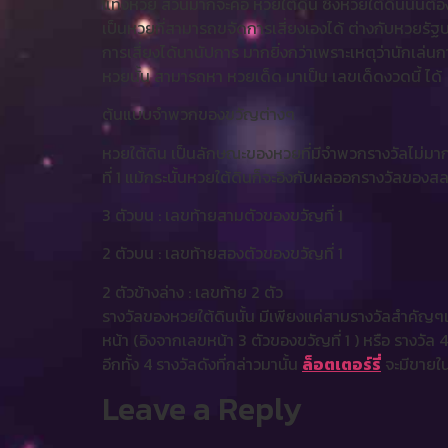
แทงหวย ส่วนมากจะคือ หวยใต้ดิน ซึ่งหวยใต้ดินนั้นต้อ
เป็นหวยที่สามารถขจัดการเสี่ยงเองได้ ต่างกับหวยรัฐบ
การเสี่ยงได้นานัปการ มากยิ่งกว่าเพราะเหตุว่านักเล่น
หวยนั้น สามารถหา หวยเด็ด มาเป็น เลขเด็ดงวดนี้ ได้
ต้นแบบจำพวกของขวัญต่างๆ
หวยใต้ดิน เป็นลักษณะของหวยที่มีจำพวกรางวัลไม่มากม
ที่ 1 แม้กระนั้นหวยใต้ดินก็จะอิงกับผลออกรางวัลขอ
3 ตัวบน : เลขท้ายสามตัวของขวัญที่ 1
2 ตัวบน : เลขท้ายสองตัวของขวัญที่ 1
2 ตัวข้างล่าง : เลขท้าย 2 ตัว
รางวัลของหวยใต้ดินนั้น มีเพียงแค่สามรางวัลสำคัญๆแม้
หน้า (อิงจากเลขหน้า 3 ตัวของขวัญที่ 1 ) หรือ รางวัล 4 ตั
อีกทั้ง 4 รางวัลดังที่กล่าวมานั้น
ล็อตเตอร์รี่
จะมีขายใน
Leave a Reply