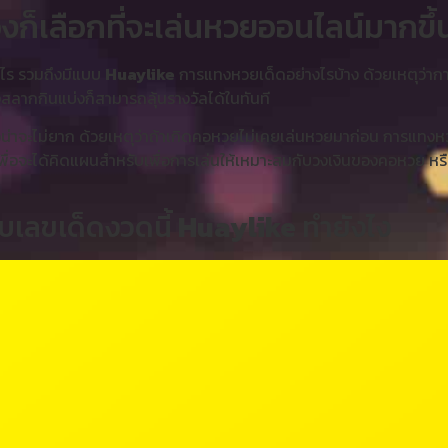
ก็เลือกที่จะเล่นหวยออนไลน์มากขึ้
งไร รวมถึงมีแบบ
Huaylike
การแทงหวยเด็ดอย่างไรบ้าง ด้วยเหตุว่าการ
งสลากกินแบ่งก็สามารถลุ้นรางวัลได้ในทันที
าจะไม่ยาก ด้วยเหตุว่าถ้าเกิดคอหวยไม่เคยเล่นหวยมาก่อน การแทงหว
น เพื่อจะได้คิดแผนสำหรับเพื่อการเล่นให้เหมาะสมกับวงเงินของคอหวย หรื
บเลขเด็ดงวดนี้
Huaylike
ทำยังไง