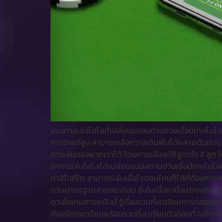
แนวทางเล่นไฮโลที่เปลี่ยนแปลงตามช่วงเมื่อมีเทคโนโล
การจ่ายที่สูง สามารถเลือกวางเดิมพันได้หลายต้นแบบ
การเล่นของพวกเราได้ โดยการเล่นจะใช้ลูกเต๋า 3 ลูก ใช้
มาการเล่นไฮโลได้เปลี่ยนแปลงตามช่วงเมื่อมีเทคโนโลย
คาสิโนที่ใด สามารถเล่นเมื่อไรตอนไหนก็ได้ที่ต้องการเล่
ตามมาตรฐานสากลซะก่อน ซึ่งในเนื้อหานี้จะมาบอกแนวทา
ดวงในเกมการพนันนี้ รู้เรื่องรวมทั้งเตรียมการก่อนเล่น b
ต้องมีการเตรียมพร้อมรวมทั้งเตรียมตัวก่อนที่จะมีการเล