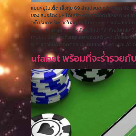
แมนฯยูไนเต็ด เล็งทุ่ม 69 ล้านปอนด์ คว้าตัวอเราโฮ แมน
ของ สปอร์ติ้ง CP ได้เสร็จ ด้วยค่าฉีกคำสัญญา 69 ล้
จะได้รับการรับรองในอีกไม่กี่ในภายหน้า รวมทั้งสิ่งที
ระยะยาวจาก ลุค ชอว์ ซึ่งยังคงมีหน้าที่สำคัญในกลุ่
เกมชนะ น็อตท้วงติงหมูแฮม ฟอเรสต์ 3-2 เมื่อวันอาทิ
พ.ค. แล้วก็มีการติดต่อกับผู้แทนของนักฟุตบอลแล้ว ตัว
ufabet พร้อมที่จะร่ำรวย