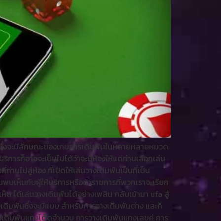
ด ซึ่งจะมีลักษณะของเกมการเดิมพันในหลายหลายหมวด
ริการก็อาจจะเป็นไปได้ว่าจะมีห้องให้แด่ท่านเลือกเล่น
่านไปสู่ห้อง ที่เปิดให้เล่นวางเดิมพันเป็นที่เป็น
บเห็นกับผู้ให้บริการหรือข้าราชการที่พวกเราจะเรียก
็น ได้เล่นวางเดิมพันได้อย่างเพลิน กลับเข้ามา ufa สู่
เดิมพันซึ่งจะมีแบบ สำหรับการวางเดิมพันต่าง และก็
งเดิมพันแทงโต๊ดจำนวน การวางเดิมพันแทงเลขคู่ การ