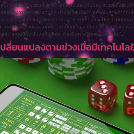
เลขโคนงแบบระบุ รวมทั้งการวางเดิมพันแทงแต้มผลบวก รวมทั้งยังมีล
ินิจ แบบอย่างการเกิดของแต้มลูกเต๋าของในแต่ละตา แล้วก็ในสาระสำคัญซึ่
ทั้งผอง รวมทั้งในส่วนของหน้ารายการอาหารที่เหลือก็จะเป็นรูปแบบของกา
การวางเดิมพันภายหลังจากถึงเวลาเป็นที่เป็นระเบียบเรียบร้อยดีลเลอร
ื่อลูกเต๋าหยุดนี่ก็จะนับว่าเป็นอันจบ สำหรับการออกของในเกมนั้น […]
ปลี่ยนแปลงตามช่วงเมื่อมีเทคโนโลยี