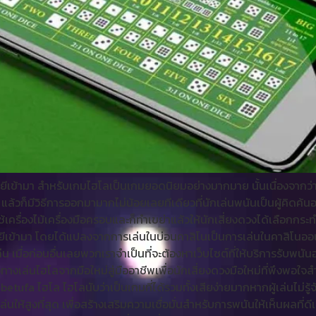
ยีเข้ามา สำหรับเกมไฮโลเป็นเกมยอดนิยมอย่างมากมาย นั้นเนื่องจากว่า
 แล้วก็มีวิธีการออกมามากไม่น้อยเลยทีเดียวที่นักเล่นพนันเป็นผู้ค
เครื่องไม้เครื่องมือครอบและก็ทำเขย่าแล้วให้นักเสี่ยงดวงได้เลือกกระท
ีเข้ามา โดยได้แปลงจากการเล่นในบ่อนคาสิโนเป็นการเล่นในคาสิโนออนไ
น เมื่อก่อนอื่นเลยพวกเราจำเป็นที่จะต้องหาเว็บไซต์ที่ให้บริการรับพนันออ
งเล่นไฮโลจากมือใหม่สู่มืออาชีพเพื่อนักเสี่ยงดวงมือใหม่ที่พึงพอใจ
etufa ไฮโล ไฮโลนับว่าเป็นเกมที่ได้รวมทั้งเสียง่ายมากหากผู้เล่นไม่รู้จั
่นให้สูงที่สุด เพื่อสร้างเสริมความเชื่อมั่นสำหรับการพนันให้เห็นผลที่