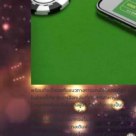
พร้อมที่จะร่ำรวยกับแนวทางการแทงไฮโลออนไลน์ การ
ในส่วนนี้ให้พวกเราเลือกเล่นที่รายการอาหารไฮโล หรือ s
ในหลายๆห้องหรือในบางผู้ให้บริการก็อาจจะเป็นไปได้ว่าจะม
ระเบียบ ท่านก็จะสามารถได้เจอกับแบบอย่างการเล่นวา
ว่าดีลเลอร์ โดยส่วนมากจะเป็นสตรีที่อาจจะเป็นไปได้ว่า
ลักษณะของการเล่นวางเดิมพันในจอที่ปรากฏขึ้นนอกจากต
สำหรับแบบโดยรากฐาน โดยธรรมดาก็จะมีการวางเดิมพัน