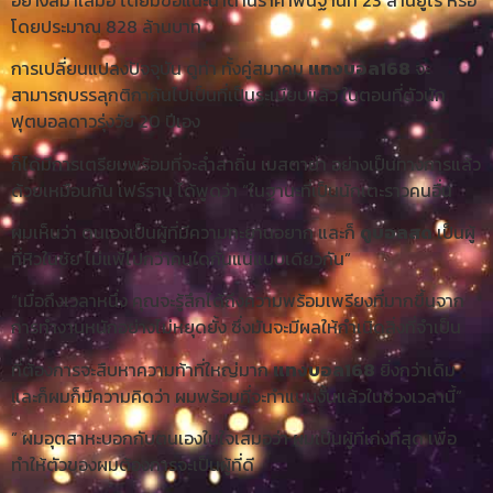
โดยประมาณ 828 ล้านบาท
การเปลี่ยนแปลงปัจจุบัน ดูท่า ทั้งคู่สมาคม
แทงบอล168
จะ
สามารถบรรลุกติกากันไปเป็นที่เป็นระเบียบแล้ว ในตอนที่ตัวนัก
ฟุตบอลดาวรุ่งวัย 20 ปีเอง
ก็ได้มีการเตรียมพร้อมที่จะล่ำลาถิ่น เมสตาย่า อย่างเป็นทางการแล้ว
ด้วยเหมือนกัน เฟร์ราน ได้พูดว่า “ในฐานะที่เป็นนักเตะราวคนอื่น
ผมเห็นว่า ตนเองเป็นผู้ที่มีความทะยานอยาก และก็
ดูบอลสด
เป็นผู้
ที่หิวในชัย ไม่แพ้ไปกว่าคนใดกันแน่แบบเดียวกัน”
“เมื่อถึงเวลาหนึ่ง คุณจะรู้สึกได้ถึงความพร้อมเพรียงที่มากขึ้นจาก
การทำงานหนักอย่างไม่หยุดยั้ง ซึ่งมันจะมีผลให้กำเนิดสิ่งที่จำเป็น
ที่ต้องการจะสืบหาความท้าที่ใหญ่มาก
แทงบอล168
ยิ่งกว่าเดิม
และก็ผมก็มีความคิดว่า ผมพร้อมที่จะทำแบบงั้นแล้วในช่วงเวลานี้”
” ผมอุตสาหะบอกกับตนเองในใจเสมอว่า ผมเป็นผู้ที่เก่งที่สุด เพื่อ
ทำให้ตัวของผมต้องการจะเป็นผู้ที่ดี