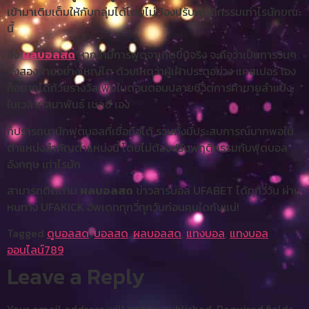
เข้ามาเติมเต็มให้กับกลุ่มได้โดยไม่ต้องปรับพฤติกรรมเท่าไรนักขณะ
นี้
ซึ่ง
ผลบอลสด
หากว่ามีการพูดจาเกิดขึ้นจริง จะถือว่าเป็นการวินๆ
ทั้งสองฝ่ายอย่างใหญ่โต ด้วยเหตุว่าผู้เฝ้าประตูอย่าง แคสเปอร์ เอง
ก็อยากได้ถ้วยรางวัลเพิ่มในตอนตอนปลายชีวิตการค้าขายลำแข้ง
ในเวลาที่สมาพันธ์ เชลซี เอง
ก็ปรารถนานักฟุตบอลที่เชื่อถือได้ รวมทั้งมีประสบการณ์มากพอใน
ตำแหน่งสำคัญตำแหน่งนี้ โดยไม่ต้องปรับพฤติกรรมกับฟุตบอล
อังกฤษ เท่าไรนัก
สามารถติดตาม
ผลบอลสด
ข่าวสารบอล UFABET ได้ทุกวี่วัน ผ่าน
หนทาง UFAKICK อัพเดททุกวี่ทุกวันก่อนคนใดกันแน่!
Tagged
ดูบอลสด
,
บอลสด
,
ผลบอลสด
,
แทงบอล
,
แทงบอล
ออนไลน์789
Leave a Reply