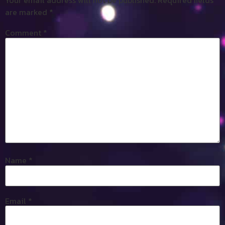
Your email address will not be published.
Required fields
are marked
*
Comment
*
Name
*
Email
*