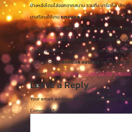
ข้างหลังโดนไล่ออกจากสนาม รวมถึง มาร์เซโล่ นักเตะชา
บางทีอาจใช้งาน
แทงบอล
เอแดร์ มีลีเต้า นักเตะชาวบร
ลงในสนามไปก่อนชั่วครั้งชั่วคราว ส่วนทางด้านเกมรุก ผ
อีสโก้,
ดูบอล
มาร์โก อาเซนซีโอ กับ เฟเดรีโก้ วัลเวร์เด
ดังนี้ดูเหมือนกับว่า ดินแดนกลาง ซีดาน ยังคงใช้งานตัวหล
สามารถติดตาม
แทงบอล ออนไลน์
ข่าวสารบอล UFABE
Tagged
ดูบอล
,
แทงบอล
,
แทงบอล ufa350
,
แทงบอล 
Leave a Reply
Your email address will not be published.
Requi
Comment
*