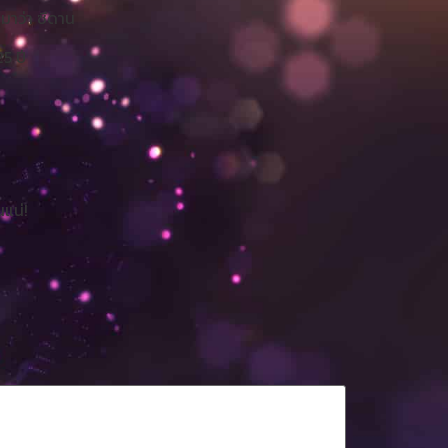
มาว่า ซีดาน
25 ปี
นแน่!