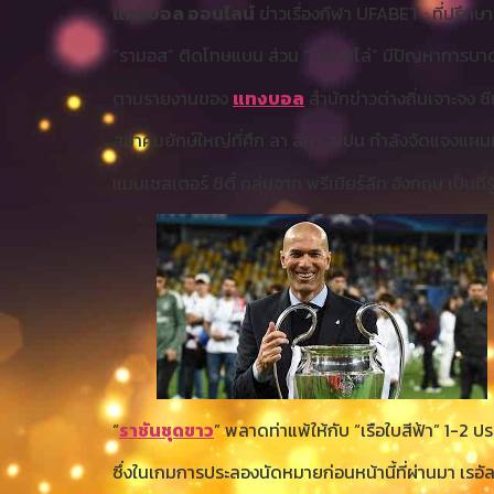
แทงบอล ออนไลน์
ข่าวเรื่องกีฬา UFABET : ที่ปรึ
“รามอส” ติดโทษแบน ส่วน “มาร์เซโล่” มีปัญหาการบาดเ
ตามรายงานของ
แทงบอล
สำนักข่าวต่างถิ่นเจาะจง ซ
สมาคมยักษ์ใหญ่ที่ศึก ลา ลีกา สเปน กำลังจัดแจงแผนเ
แมนเชสเตอร์ ซิตี้ กลุ่มจาก พรีเมียร์ลีก อังกฤษ เป็นที
“
ราชันชุดขาว
” พลาดท่าแพ้ให้กับ “เรือใบสีฟ้า” 1-2 ประ
ซึ่งในเกมการประลองนัดหมายก่อนหน้านี้ที่ผ่านมา เรอั