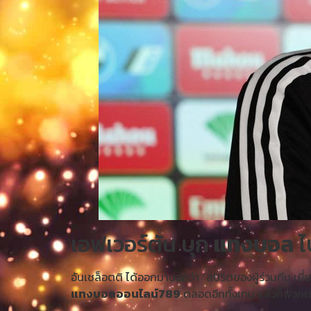
เอฟเวอร์ตัน บุก
แทงบอล
ไ
อันเชล็อตติ ได้ออกมาบอกว่า “สปิริตของผู้ร่วมทีม เยี
แทงบอลออนไลน์789
ตลอดอีกทั้งเกม แล้วก็พวกเ