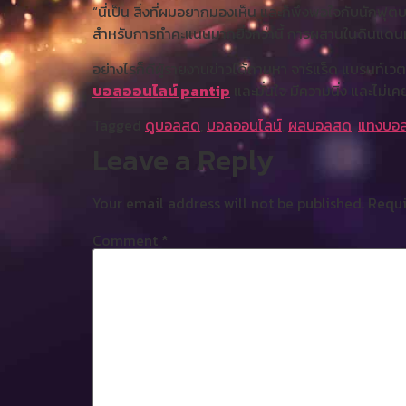
“นี่เป็น สิ่งที่ผมอยากมองเห็น และก็พึงพอใจกับนักฟุ
สำหรับการทำคะแนนมากยิ่งกว่านี้ การผสานในดินแดนหน
อย่างไรก็ดีผู้รายงานข่าวได้ถามหา จาร์แร็ด แบรนท์เวต ด
บอลออนไลน์ pantip
และมั่นใจ มีความนิ่ง และไม่เคย
Tagged
ดูบอลสด
,
บอลออนไลน์
,
ผลบอลสด
,
แทงบอ
Leave a Reply
Your email address will not be published.
Requi
Comment
*