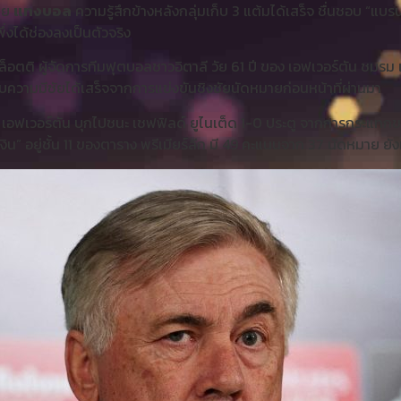
เผย
แทงบอล
ความรู้สึกข้างหลังกลุ่มเก็บ 3 แต้มได้เสร็จ ชื่นชอบ “แบรน
ึ่งได้ช่องลงเป็นตัวจริง
็อตติ ผู้จัดการทีมฟุตบอลชาวอิตาลี วัย 61 ปี ของ เอฟเวอร์ตัน ชมรม
ก็บความมีชัยได้เสร็จจากการแข่งขันชิงชัยนัดหมายก่อนหน้าที่ผ่านมา
กาล เอฟเวอร์ตัน บุกไปชนะ เชฟฟิลด์ ยูไนเต็ด 1-0 ประตู จากการกระแทกข
้ำเงิน” อยู่ชั้น 11 ของตาราง พรีเมียร์ลีก มี 49 คะแนนจาก 37 นัดหมาย 