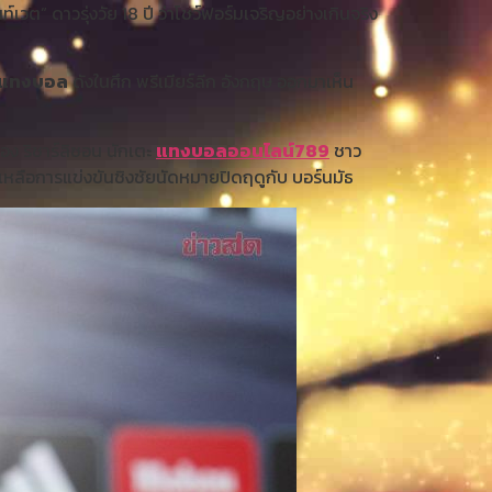
ท์เวต” ดาวรุ่งวัย 18 ปี ว่าโชว์ฟอร์มเจริญอย่างเกินจริง
แทงบอล
ดังในศึก พรีเมียร์ลีก อังกฤษ ออกมาเห็น
อง ริชาร์ลิซอน นักเตะ
แทงบอลออนไลน์789
ชาว
ยังเหลือการแข่งขันชิงชัยนัดหมายปิดฤดูกับ บอร์นมัธ