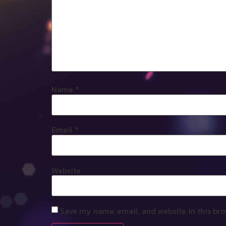
Name
*
Email
*
Website
Save my name, email, and website in this bro