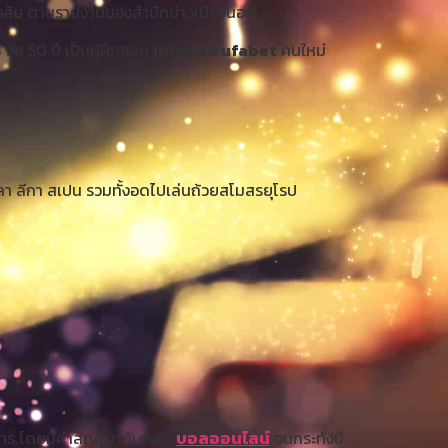
องสงสัย ตามรายงานของสำนักข่าวเมืองนอก
ัย 50 ปี เป็นผู้ฝึกสอน
แทงบอล ufabet
คนใหม่
า ลีกา สเปน รวมทั้งอดไปเล่นถ้วยสโมสรยุโรป
างการ โดยมีคำสัญญากับกลุ่ม
บอลออนไลน์
จนกระทั่งปี