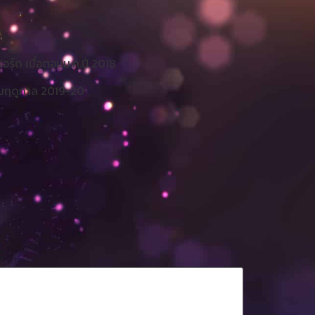
อร์ด เมื่อตอนม.ค.ปี 2018
ริ่มฤดูกาล 2019-20