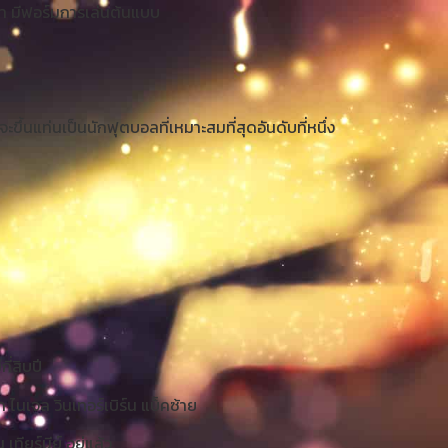
่า มีฟอร์มการเล่นต้นแบบ
ะขึ้นแท่นเป็นนักฟุตบอลที่เหมาะสมที่สุดอันดับที่หนึ่ง
ี่สิบปี
 ไนเจล วินเทอร์เบิร์น แบ็คซ้าย
ทียร์นีย์ อยู่แล้ว