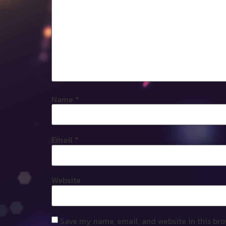
Name
*
Email
*
Website
Save my name, email, and website in this bro