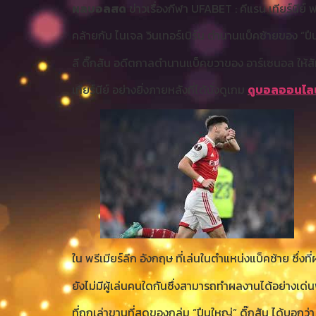
ผลบอลสด
ข่าวเรื่องกีฬา UFABET : คีแรน เทียร์นี
คล้ายกับ ไนเจล วินเทอร์เบิร์น ตำนานแบ็คซ้ายของ “ปื
ลี ดิ๊กสัน อดีตกาลตำนานแบ็คขวาของ อาร์เซนอล ให้
เทียร์นีย์ อย่างยิ่งภายหลังที่ได้นั่งดูเกม
ดูบอลออนไลน
ใน พรีเมียร์ลีก อังกฤษ ที่เล่นในตำแหน่งแบ็คซ้าย ซึ่งที
ยังไม่มีผู้เล่นคนใดกันซึ่งสามารถทำผลงานได้อย่างเด่นพ
ที่ถูกเล่าขานที่สุดของกลุ่ม “ปืนใหญ่” ดิ๊กสัน ได้บอกว