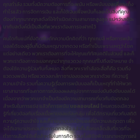
คุณกำลัง รวมทั้งมีความต้องการที่จะพนัน หรือพนันบอลเพื่อจะเก็ง
กำไรแล้ว การจัดการเงิน และก็ใช้เงินเพื่อพนันก็เลยเป็นสิ่งที่คุณ
ต้องทำทุกบาททุกสตังค์ให้กำเนิดความสามารถสูงสุด แน่ๆว่าสติจะ
มากับสตังค์นี่เป็นสิ่งที่พวกเราต้องการจะฝากไว้
คนใดกันแน่ที่ยังติดกับดักความนึกคิดที่ว่า ทุกเกมส์ หรือการพนัน
บอลได้ของผู้อื่นก็มีต้นเหตุมาจากดวง หรือทำเป็นเพราะเหตุว่าโชค
แต่อย่างเดียว พวกเราต้องการที่จะให้คุณแก้ทัศนคติในส่วนนี้ และก็
พวกเราต้องการจะบอกคุณว่าทุกแวดวง ทุกคนที่ไปถึงเป้าหมาย จำ
ต้องใช้ความรู้ร่วมกันทั้งหมด สิ่งที่พวกเรากำลังจะสื่อก็คือ รวมถึง
แวดวงพนัน หรือแวดวงเกส์กาชาปองของพวกเราด้วย ที่ความรู้
ความเข้าใจ รวมทั้งความรู้เรื่องการพนันบอลก็เป็นเหตุที่ทำให้พวก
เขาสามารถที่จะคาดการณ์ของผลสรุปจากการแข่งขันชิงชัยบอลได้
เนื่องจากว่าพวกเขาจำเป็นต้องมีความสามารถเกี่ยวกับข้อตกลง
สำหรับในการแข่ง แล้วก็การพนัน
บอลออนไลน์
ไหนควรจะมีความ
รู้ที่เกี่ยวข้องกับเรื่องเนื้อหาของแต่ละกลุ่ม เพื่อได้ทราบเกี่ยวกับสถิติ
ความรู้ความเข้าใจ และก็รายนามของนักบอลที่มีความสะดุดตา เพื่อ
จะได้เอามาประกอบกิจการตกลงใจ แล้วก็เลือกเคล็ดลับที่ควรที่จะ
ทำการเลือกใช้เพื่อสำหรับในการคิด รวมทั้งพินิจพิจารณาเหตุการณ์