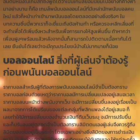
อันดับหนึ่งในเกมส์ที่ซึ่งพูดได้ว่าเป็นเกมส์ยอมนิยมไปอย่างที่ค้างฟ้า
มาอย่างนาน ก็คือ เกมส์พนันบอลออนไลน์ที่มีเหล่านักพนันบอลคน
ใหม่ แล้วก็หน้าเก่าเข้ามาพนันบอลโดยตลอดอย่างยิ่งจริงๆ ใน
บทความชิ้นนี้พวกเราก็จะชี้แนะถึงข้อห้ามทำ หรือควรจะหลีกเลี่ยงที่
จะทำเพื่อได้เพิ่มจังหวะสำหรับเพื่อการแทงให้สูงเพิ่มขึ้น ถ้าหากว่า
เพื่อนฝูงๆพร้อมแล้วหลังจากนั้นก็สามารถไปติดตามเนื้อหากันได้
เลย ยืนยันได้เลยว่าจะมีคุณประโยชน์บ้างไม่มากมายก็น้อย
บอลออนไลน์
สิ่งที่ผู้เล่นจำต้องรู้
ก่อนพนันบอลออนไลน์
ราคาบอลสำหรับผู้ที่ต้องการพนันบอลออนไลน์จำเป็นต้องทราบ
ราคาบอลก่อนด้วยเหตุว่าราคาบอลมีการเปลี่ยนแปลงอยู่เสมอเวลา
ราคาบอลบนหน้าต่างพนันจากเว็บ จะมีการเปลี่ยนขึ้นลงอยู่เรื่อยเป็น
ผลมาจากการได้เปรียบของแต่ละกลุ่มที่พลิกแพลงได้อยู่เสมอ ก็
เลยทำให้มีการเปลี่ยนของจำนวนเงินที่ดินเว็บระบุ จะมีการปรับขึ้น
และก็ปรับลงอยู่ตลอดจำเป็นต้องทราบลิมิตตนเองผู้เล่นจึงควรรู้ถึง
ลิมิตของตนอยู่เป็นประจำ โดยเฉพาะอย่างยิ่งลิมิตของการชำระเงิน
พนัน ผู้เล่นควรต้องกระทำการระบุคิดแผนให้กับตนเอง ให้แต่ละครั้ง