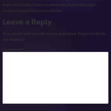
พวกเราก็หวังเพียงว่าบทความของพวกเราในคราวนี้จะมีคุณ
ประโยชน์ต่อคุณบ้างไม่มากมายก็น้อย
Leave a Reply
Your email address will not be published.
Required fields
are marked
*
Comment
*