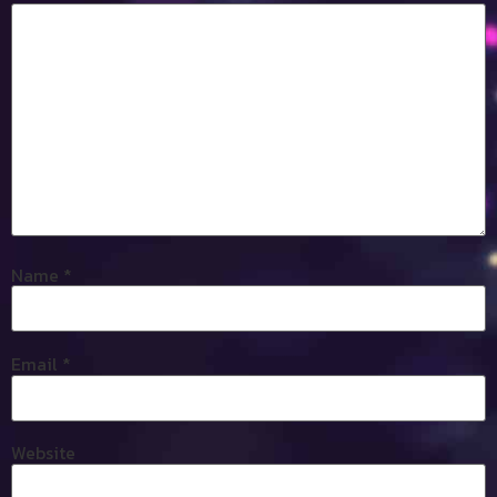
Name
*
Email
*
Website