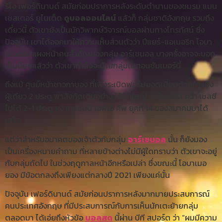
ริโอ เฟอร์ดินานด์ สมัยก่อนปราการหลังระดับตำนานของชมรม แมน
เชสเตอร์ ยูไนเต็ด
ดูบอลออนไลน์
แล้วก็ กลุ่มชาติอังกฤษ รวมถึง
เดี๋ยวนี้ ตัวเขายังเป็นนักวิพากษ์วิจารณ์บอลผ่านทางโทรทัศน์ ซึ่ง
ปัจจุบัน เขาได้ออกมาให้ความเห็นส่วนตัวว่า ปีแยร์-แอเมอริก โอบา
เมอยอง แผงหน้าคนสำคัญของกลุ่ม อาร์เซนอล บางครั้งอาจจะบอก
เป็นนัยๆแล้วว่า ตัวเขากำลังจะย้ายกลุ่มในตอนซัมเมอร์นี้
ถึงแม้ ศูนย์หน้าชาวกาบอง ที่เพิ่งระเบิดฟอร์มยอดเยี่ยมด้วยการยิง
ผู้เดียว 2 ประตู พาสังกัดเดิมอย่าง ไอ้ปืนใหญ่ อาร์เซนอล คว่ำ เชลซี
ไปได้ 2-1 ประตู ผงาดแชมป์ เอฟเอ คัพ ยุคที่ 14 ของสมาคมมาได้
เสร็จ
แต่ว่าสำหรับอนาคตของเจ้าตัวกับกลุ่ม
อาร์เซนอล
นั้น ก็ยังมอง
เป็นเครื่องหมายคำถาม ที่หลายข้างต่างไม่มีผู้ใดทราบว่า ตัวเขาจะอยู่
กับกลุ่มถัดไป ในช่วงฤดูกาลหน้าอีกหรือเปล่า ซึ่งขณะนี้ โอบาเมอ
ยอง มีข้อตกลงถึงเพียงแต่กลางปี 2021 เพียงแค่นั้น
ปัจจุบัน เฟอร์ดินานด์ สมัยก่อนปราการหลังมากมายประสบการณ์
คนประเทศอังกฤษ ที่มีประสบการณ์กับการเห็นนักเตะย้ายกลุ่ม
ตลอดมา ได้เอ่ยถึงหัวข้อ
บอลสด
นี้ผ่าน บีที สปอร์ต ว่า “ผมมีความ