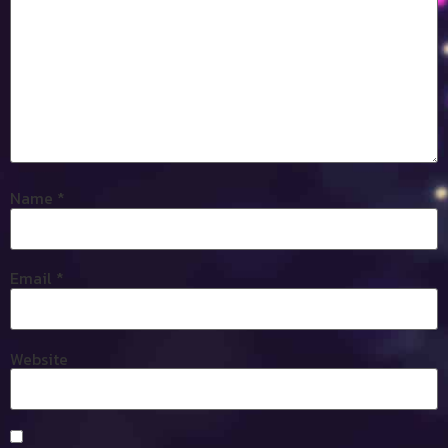
Name
*
Email
*
Website