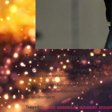
โจเอลสัน ได้รับการสังเกต
โดย มิเกล อาร์เตต้า เล็งยื่นคำสัญญาให้กับลำแข้งมา
ซัมเมอร์นี้ โดยคาดการป้องกันว่า พวกเขาจำเป็นต้องจั
โจเอลสัน ได้รับการสังเกตจากกลุ่มยักษ์ใหญ่ในยุโรปเป็นอ
แมวมองของกลุ่มต่างๆมีความคิดเห็นว่า โจเอลสัน จะส
อนาคตอีกต่างหาก
Tagged
ดูบอลสด
,
บอลออนไลน์
,
ผลบอลสด
,
แทงบอ