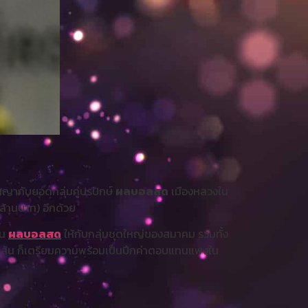
ัญญากับยอดกลุ่มคู่ปรปักษ์
ผลบอลสด
เมืองหลวงใน
 ล้านบาท) อีกด้วย
่น
ผลบอลสด
ให้กับกลุ่มชุดใหญ่ของสมาคม รวมทั้ง
เอลสัน ก็เตรียมความพร้อมเป็นปีกค่าตอบแทนแพงใน