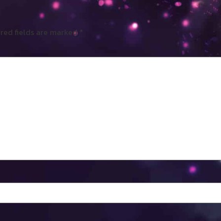
red fields are marked
*