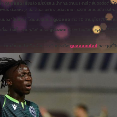
หัก
ดูบอลสด
เสียแล้ว เมื่อข้อแนะนำที่กระดานบริหารได้ยื่นขอซื้อตัว โ
ันธ์ ด้วยเหตุว่าข้อเสนอแนะที่กลุ่มดังจากเกาะอังกฤษเสนอนั้น ยังไกลห่
นของ “ปืนใหญ่” ได้ยื่นข้อเสนอ
ดูบอลสด
ราว 20 ล้านยูโร (700 ล้าน
ทิ้งอย่างเร็ว ภายหลังที่ชมรม
ดูบอลสด
ของหน้าแข้งดาวรุ่งวัย 17 ปี ตั
ประมาณจำนวนสำหรับเพื่อการเสริมกองทัพ
ดูบอลออนไลน์
ของฤดูนี้มี