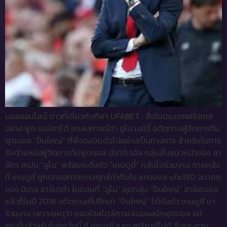
บอลออนไลน์ ข่าวที่เกี่ยวกับกีฬา UFABET : สื่อในประเทศฝรั่งเศส
อย่าง ฟูต แมร์คาโต้ แถลงการณ์ว่า อูไน เอมิรี่ อดีตกาลผู้จัดการทีม
ฟุตบอล “ปืนใหญ่” ที่พึ่งจะเปิดตัวไปอย่างเป็นทางการ สำหรับในการ
รับตำแหน่งผู้จัดการทีมฟุตบอล บียาร์เรอัล กลุ่มชั้นแนวหน้าของ ลา
ลีกา สเปน “อูไน” พร้อมจะดึงตัว “เกนดูซี่” กลับไปร่วมงาน ภายหลัง
ที่ เกนดูซี่ ถูกเอาออกจากกลยุทธ์ทำทีมใน แทงบอล ufa350 อนาคต
ของ มิเกล อาร์เตต้า ในตอนที่ “อูไน” คุมกลุ่ม “ปืนใหญ่” อาร์เซนอล
แล้วก็ในปี 2018 อดีตกาลที่ปรึกษา “ปืนใหญ่” ได้ดึงตัว เกนดูซี่ มา
ร่วมงาน เพราะเหตุว่า ชอบใจสไตล์การเล่นของนักฟุตบอล แม้
กระนั้นสำหรับในทุกวันนี้ ที่ เกนดูซี่ แสดงกริยาที่ไม่ดี ซึ่งกระดาน