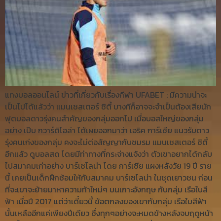
แทงบอลออนไลน์ ข่าวที่เกี่ยวกับเรื่องกีฬา UFABET : มีความน่าจะ
เป็นไปได้แล้วว่า แมนเชสเตอร์ ซิตี้ บางทีก็อาจจะจำเป็นต้องเสียนัก
ฟุตบอลดาวรุ่งคนสำคัญของกลุ่มออกไป เมื่อบอสใหญ่ของกลุ่ม
อย่าง เป๊บ กวาร์ดิโอล่า ได้เผยออกมาว่า เอริค การ์เซีย แนวรับดาว
รุ่งคนเก่งของกลุ่ม คงจะไม่ต่อสัญญากับชมรม แมนเชสเตอร์ ซิตี้
อีกแล้ว ดูบอลสด โดยมีท่าทางที่กระจ่างแจ้งว่า ตัวเขาอยากได้กลับ
ไปสมาคมเก่าอย่าง บาร์เซโลน่า โดย การ์เซีย แผงหลังวัย 19 ปี ราย
นี้ เคยเป็นเด็กฝึกซ้อมให้กับสมาคม บาร์เซโลน่า ในชุดเยาวชน ก่อน
ที่จะเขาจะย้ายมาหาความท้าใหม่ๆ บนเกาะอังกฤษ กับกลุ่ม เรือใบสี
ฟ้า เมื่อปี 2017 แต่ว่าเดี๋ยวนี้ ข้อตกลงของเขากับกลุ่ม เรือใบสีฟ้า
นั้นเหลืออีกแค่เพียงปีเดียว ซึ่งทุกๆอย่างจะหมดข้างหลังจบฤดูหน้า