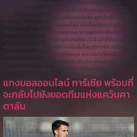
สนใจ รวมทั้งพร้อมที่จะฉีกข้อตกลงถ้าเกิดการสนทนาเรื่องค่า
ตอบแทนเป็นที่ถูกใจ มากัลเญส ถูกจัดลำดับจากสื่อดังในประเทศ
ฝรั่งเศสว่า ตัวเขาเองเป็นเซ็นเตอร์ปราการหลัง ภูผาน้ำแข็ง ที่กำลัง
เนื้อหอมที่สุด ใน ลีกเอิง ดูบอลออนไลน์ รวมทั้งพร้อมจะก้าวขึ้นไป
เป็นเลิศแผงหลังค่าตอบแทนแพงของแวดวงลูกหนัง ลีกเมือง
น้ำหอม อีกด้วย เพราะ มากัลเญส แก่เพียง 22 ปี แล้วก็ต้นแบบ
สไตล์การเล่นของนักฟุตบอลตามสไตล์เชื้อชาติบราซิล ออกจะที่จะมี
กลเม็ดเด็ดพราย ก็เลยทำให้ มากัลเญส สามารถโชว์ผลงานได้
สะดุดตามากยิ่งกว่าแนวรับรายอื่นๆใน ลีกเมืองน้ำหอม มากัลเญส มี
แทงบอล คำสัญญากับสังกัดเดิมถึงปี 2023 แม้กระนั้นกลุ่ม […]
แทงบอลออนไลน์ การ์เซีย พร้อมที่
จะกลับไปยังยอดทีมแห่งแคว้นคา
ตาลัน