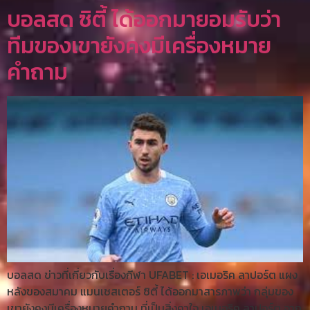
บอลสด ซิตี้ ได้ออกมายอมรับว่า
ทีมของเขายังคงมีเครื่องหมาย
คำถาม
บอลสด ข่าวที่เกี่ยวกับเรื่องกีฬา UFABET : เอเมอริค ลาปอร์ต แผง
หลังของสมาคม แมนเชสเตอร์ ซิตี้ ได้ออกมาสารภาพว่า กลุ่มของ
เขายังคงมีเครื่องหมายคำถาม ที่เป็นสิ่งคาใจ เอเมอริค ลาปอร์ต จาก