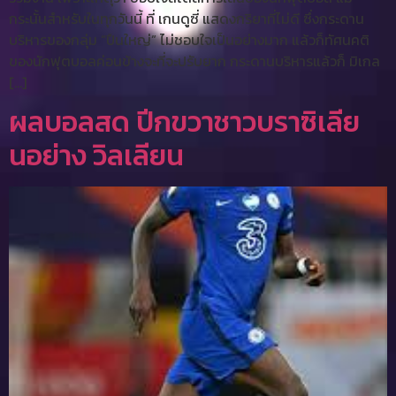
กระนั้นสำหรับในทุกวันนี้ ที่ เกนดูซี่ แสดงกริยาที่ไม่ดี ซึ่งกระดาน
บริหารของกลุ่ม “ปืนใหญ่” ไม่ชอบใจเป็นอย่างมาก แล้วก็ทัศนคติ
ของนักฟุตบอลค่อนข้างจะที่จะปรับยาก กระดานบริหารแล้วก็ มิเกล
[…]
ผลบอลสด ปีกขวาชาวบราซิเลีย
นอย่าง วิลเลียน