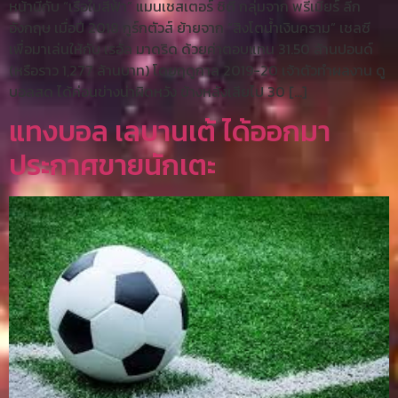
หน้านี้กับ “เรือใบสีฟ้า” แมนเชสเตอร์ ซิตี้ กลุ่มจาก พรีเมียร์ ลีก
อังกฤษ เมื่อปี 2018 กูร์กตัวส์ ย้ายจาก “สิงโตน้ำเงินคราม” เชลซี
เพื่อมาเล่นให้กับ เรอัล มาดริด ด้วยค่าตอบแทน 31.50 ล้านปอนด์
(หรือราว 1,277 ล้านบาท) โดยฤดูกาล 2019-20 เจ้าตัวทำผลงาน ดู
บอลสด ได้ค่อนข่างน่าผิดหวัง ข้างหลังเสียไป 30 […]
แทงบอล เลบานเต้ ได้ออกมา
ประกาศขายนักเตะ