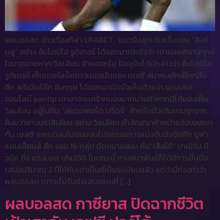
ผลบอลสด ข่าวเรื่องกีฬา UFABET : แนวรับสุดเข้มแข็งของ “สิงห์
บลู” อย่าง อันโตนิโอ รูดิเกอร์ ได้ออกมาเปิดใจว่า เขาคงจะทราบทุกข์
ใจมากมายหาก วิลเลียน ย้ายออกไป ปัจจุบันได้มีกล่าวว่า อันโตนิโอ
รูดิเกอร์ เซ็นเตอร์แบ็คชาวเยอรมันของ เชลซี สมาคมยักษ์ใหญ่ใน
ศึก พรีเมียร์ลีก อังกฤษ ได้ออกมาเปิดใจเห็นด้วยว่า แทงบอล
ออนไลน์ pantip เขาอาจจะเศร้าหมองมากมายถ้าหากมิได้มองเห็น
วิลเลียน อยู่ในถิ่น “สแตมฟอร์ด บริดจ์” สำหรับตัวเติมเกมรุกจาก
ฝั่งขวาชาวบราสิเลียน อย่าง วิลเลียน คำสัญญาค้าหน้าแข้งของเขา
กับ เชลซี จะหมดลงในตอนจบโปรแกรมการแข่งขันชิงชัยศึก ยูฟา
แชมเปี้ยนส์ ลีก รอบ 16 กลุ่ม นัดหมายสอง กับ“เสือใต้” บาเยิร์น มิ
วนิค ซึ่ง แทงบอล ufa350 ในขณะนี้ ทางสมาพันธ์ก็ได้มีการยื่นข้อ
เสนอปริมาณ 2 ปีให้กับเขาเป็นที่เป็นระเบียบแล้ว แต่ว่ามีท่วงท่าว่า
ผลบอลสด เขาจะไม่รับข้อเสนอแนะที่ […]
ผลบอลสด กาซียาส ปิดฉากชีวิต