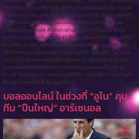
แทงบอล ออนไลน์ ข่าวเรื่องกีฬา UFABET : ที่ปรึกษา “ราชันชุดขาว”
ตระเตรียมปรับกองทัพ โลส บลังโกส ข้างหลังสองแนวรับ “รามอส”
ติดโทษแบน ส่วน “มาร์เซโล่” มีปัญหาการบาดเจ็บ แต่ว่าเขายังเชื่อ
มั่น พร้อมเก็บชัยในเกมการแข่งขันชิงชัยนัดหมายถัดไป ตาม
รายงานของ แทงบอล สำนักข่าวต่างถิ่นเจาะจง ซีเนอดีน ซีดาน
กุนซือชาวประเทศฝรั่งเศส วัย 47 ปีของ เรอัล มาดริด สมาคมยักษ์
ใหญ่ที่ศึก ลา ลีกา สเปน กำลังจัดแจงแผนเสริมแนวรุก พร้อมทั้ง
ปรับตำแหน่งแนวรับสองคน ในเกมที่เจอกับ “เรือใบสีฟ้า” แมนเชส
เตอร์ ซิตี้ กลุ่มจาก พรีเมียร์ลีก อังกฤษ เป็นที่รู้กันอยู่แล้วว่า ก่อน
หยุดการแข่งขันชิงชัยเพราะว่าการแพร่ระบาดของเชื้อไวรัส วัว
วิด-19 “ราชันชุดขาว” พลาดท่าแพ้ให้กับ “เรือใบสีฟ้า” 1-2 ประตูใน
ศึก ยูฟ่า แชมเปี้ยนส์ ลีก รอบ 16 […]
บอลออนไลน์ ในช่วงที่ “อูไน” คุม
ทีม “ปืนใหญ่” อาร์เซนอล