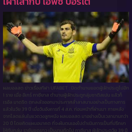
เฝ้าเสากับ เอฟซี ปอร์โต้
ผลบอลสด ข่าวเรื่องกีฬา UFABET : ปิดตำนานยอดผู้เฝ้าประตูไปอีก
1 ราย เมื่อ อีเกร์ กาซียาส ตำนานผู้เฝ้าประตูกลุ่มชาติสเปน แล้วก็
เรอัล มาดริด ตกลงใจออกมาประกาศล่ำลาสนามอย่างเป็นทางการ
แล้วในวัย 39 ปี เมื่อวันอังคารที่ 4 ส.ค. ก่อนหน้าที่ผ่านมา ภายหลัง
จากโลดแล่นในแวดวงลูกหนัง ผลบอลสด มาอย่างเป็นเวลานานกว่า
20 ปี โดยคิดแผนอนาคต ที่จะผันตนเองไปดำเนินการเป็นที่ปรึกษา
ให้กับกลุ่ม ราชันชุดขาว เป็นงานถัดไป กาซียาส ผู้เฝ้าประตูวัย 39 ปี