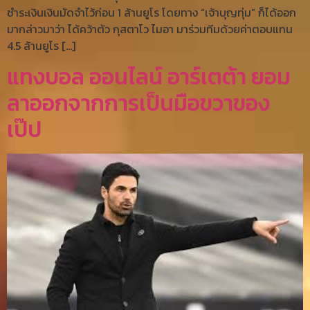
ชำระเงินเงินมัดจำไว้ก่อน 1 ล้านยูโร โดยทาง “เจ้าบุญทุ่ม” ก็ได้ออก
มากล่าวมาว่า ได้คว้าตัว กุสตาโว ไมอา มาร่วมทีมด้วยค่าตอบแทน
4.5 ล้านยูโร […]
แทงบอล ออนไลน์ อาร์เตต้า ยอม
ลาออกจากการเป็นมือขวาของ
เป๊ป