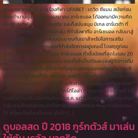
แทงบอล ออนไลน์ ข่าวเรื่องกีฬา UFABET : เดวิด ซีแมน สมัยก่อน
ยอดตำนานผู้เฝ้าประตูของสมาคม อาร์เซนอล ได้ออกมามีความคิด
เห็นว่า สมาพันธ์ควรจะส่งเสริม และก็สนับสนุน มิเกล อาร์เตต้า ที่
ปรึกษาชายหนุ่มไฟแรงของกลุ่ม ที่กำลังพาทีม อาร์เซนอล กลับมาสู่
ทางที่ถูกอีกที ด้วยการให้งบประมาณกับเขาสำหรับในการเสริม
กองทัพในตลาดนักฟุตบอลที่กำลังจัดการอยู่ขณะนี้ โดยฤดูก่อน
หน้าที่ ดูบอลออนไลน์ ผ่านมา อาร์เซนอล ทำชั้นน้อยที่สุดในรอบ 20
ปี ด้วยการจบชั้น 8 ของตาราง รวมทั้งจำเป็นต้องแปลงผู้จัดการทีม
ในหนึ่งฤดู ไม่ว่าจะเป็นผู้จัดการทีมฟุตบอลคนแรกอย่าง อูไน เอเมรี
ในระหว่างที่ผู้ที่สองก็คือ เฟรดริก ลุงเบิร์ก ที่คุมทีมขัดตาทัพ ก่อนที่
จะในที่สุด จะมาจบกับ อาร์เตต้า อดีตกาลกัปตันกลุ่ม ที่ยอมลาออก
จากการเป็นมือขวาของ เป๊ป กวาร์ดิโอล่า ที่ชมรม แมนเชสเตอร์ ซิตี้
รวมทั้งเข้ามารับเผือกร้อนในตอนธ.ค. แต่ว่าเขาสามารถกู้วิกฤตของ
กลุ่ม และก็บรรลุความสำเร็จครองแชมป์ เอฟเอ คัพ มาครอบครอง
ได้ พร้อมด้วยโควต้าบอล ยูโรป้า […]
ดูบอลสด ปี 2018 กูร์กตัวส์ มาเล่น