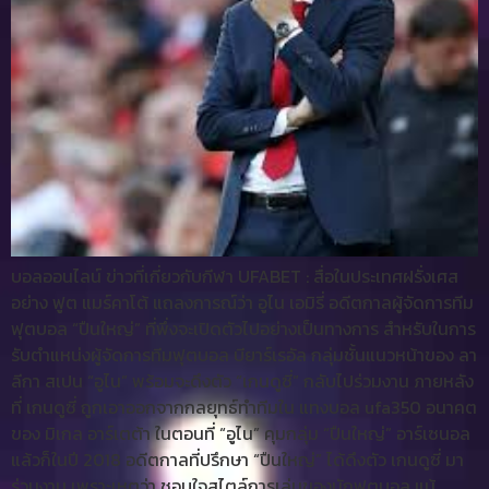
บอลออนไลน์ ข่าวที่เกี่ยวกับกีฬา UFABET : สื่อในประเทศฝรั่งเศส
อย่าง ฟูต แมร์คาโต้ แถลงการณ์ว่า อูไน เอมิรี่ อดีตกาลผู้จัดการทีม
ฟุตบอล “ปืนใหญ่” ที่พึ่งจะเปิดตัวไปอย่างเป็นทางการ สำหรับในการ
รับตำแหน่งผู้จัดการทีมฟุตบอล บียาร์เรอัล กลุ่มชั้นแนวหน้าของ ลา
ลีกา สเปน “อูไน” พร้อมจะดึงตัว “เกนดูซี่” กลับไปร่วมงาน ภายหลัง
ที่ เกนดูซี่ ถูกเอาออกจากกลยุทธ์ทำทีมใน แทงบอล ufa350 อนาคต
ของ มิเกล อาร์เตต้า ในตอนที่ “อูไน” คุมกลุ่ม “ปืนใหญ่” อาร์เซนอล
แล้วก็ในปี 2018 อดีตกาลที่ปรึกษา “ปืนใหญ่” ได้ดึงตัว เกนดูซี่ มา
ร่วมงาน เพราะเหตุว่า ชอบใจสไตล์การเล่นของนักฟุตบอล แม้