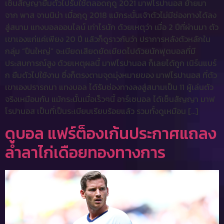
เซ็นสัญญายืมตัวไปรับใช้ตลอดฤดู 2021 มาฟโรปานอส ย้ายมา
จาก พาส จานนิน่า เมื่อฤดู 2018 แม้กระนั้นเจ้าตัวไม่มีช่องทางได้ลง
สู่สนาม แทงบอลออนไลน์ เท่าไรนัก ด้วยเหตุว่า เมื่อ 2 ปีที่ผ่านมา ตัว
เขาเองแก่แค่เพียง 20 ปี แล้วก็ดูราวกับว่า ปราการหลังตัวหลักใน
กลุ่ม “ปืนใหญ่” จะเบียดเสียดยัดเยียดไปด้วยนักฟุตบอลที่มี
ประสบการณ์สูง ด้วยเหตุผลนี้ มาฟโรปานอส ก็เลยได้ถูก เนิร์นแบร์
ก ยืมตัวไปใช้งาน ซึ่งก็ตรงตามจุดมุ่งหมายของ มาฟโรปานอส ที่ตัว
เขาเองปรารถนา แทงบอล ได้รับช่องทางลงสู่สนามเป็น 11 ผู้เล่นตัว
จริงเหมือนกัน แม้กระนั้นเมื่อเร็วๆนี้ อาร์เซนอล ได้เซ็นสัญญา มาฟ
โรปานอส เป็นที่เป็นระเบียบเรียบร้อยแล้ว รวมทั้งดูเหมือน […]
ดูบอล แฟร์ต็องเก้นประกาศแถลง
ล่ำลาไก่เดือยทองทางการ