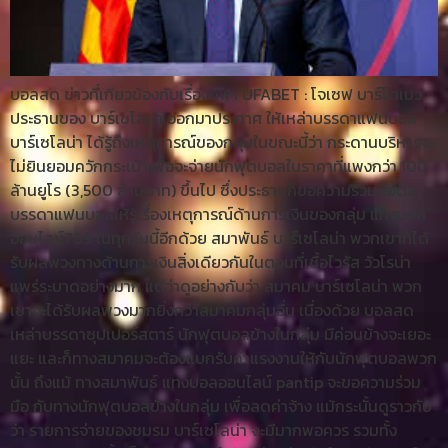
บอลสด ข่าวที่เกียวข้องกับเรื่องกีฬา UFABET : โจเซฟ บาร์โตเมว
ประธานของ บาร์เซโลน่า ออกมาประกาศ ให้เหล่าบรรดาแฟนบอล
บาร์เซโลน่า ได้รู้ถึงเหตุการณ์ของกลุ่มในขณะนี้ว่า กระดานบริหารจะ
ไม่ยินยอมควักกระเป๋าเพื่อจะจ่ายนักฟุตบอลในราคาที่แพงกว่า 100
ล้านยูโร (3,500 ล้านบาท) ขึ้นไป ซึ่งประธานก็ขอความร่วมมือต่อ
บรรดาแฟนบอลให้รู้เรื่องเหตุการณ์ด้านการเงินของกลุ่ม แทงบอล
ออนไลน์789 ในทุกวันนี้อีกด้วย สมาพันธ์ บาร์เซโลน่า พวกเขาก็ได้
รับผลพวงทางด้านการเงินสิ่งเดียวกันในตอนที่เชื้อไวรัส วัวโรน่า
แพร่ระบาดอย่างมาก แต่ว่าดูอย่างกับว่า สมาคม บาร์เซโลน่า พวก
เขาจะได้รับผลพวงมากยิ่งกว่าสมาคมกลุ่มอื่น เนื่องด้วย บอลสด
เหล่าบรรดาซุปเปอร์สตาร์ นักฟุตบอลข้างในกลุ่ม มีค่อนข้างจะเยอะ
แยะ และก็ทางสมาคมจะต้องแบกรับค่าแรงงานให้กับนักฟุตบอลพวก
นั้น ถึงแม้ ทางสมาพันธ์ แทงบอลออนไลน์ pantip จะขอความร่วม
มือ กับทางนักฟุตบอลข้างในกลุ่ม เพื่อลดค่าจ้าง แม้กระนั้นดูราวกับ
ว่า รายการจ่ายของชมรม บาร์เซโลน่า จะมีมากพอควร รวมทั้ง