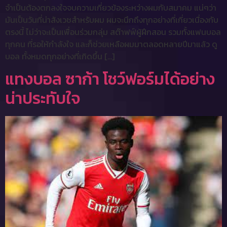
จำเป็นต้องตกลงใจจบความเกี่ยวข้องระหว่างผมกับสมาคม แน่ๆว่า
มันเป็นวันที่น่าสังเวชสำหรับผม ผมจะนึกถึงทุกอย่างที่เกี่ยวเนื่องกับ
ตรงนี้ ไม่ว่าจะเป็นเพื่อนร่วมกลุ่ม สต๊าฟฟ์ผู้ฝึกสอน รวมทั้งแฟนบอล
ทุกคน ที่รอให้กำลังใจ และก็ช่วยเหลือผมมาตลอดหลายปีมาแล้ว ดู
บอล ทั้งหมดทุกอย่างที่เกิดขึ้น […]
แทงบอล ซาก้า โชว์ฟอร์มได้อย่าง
น่าประทับใจ