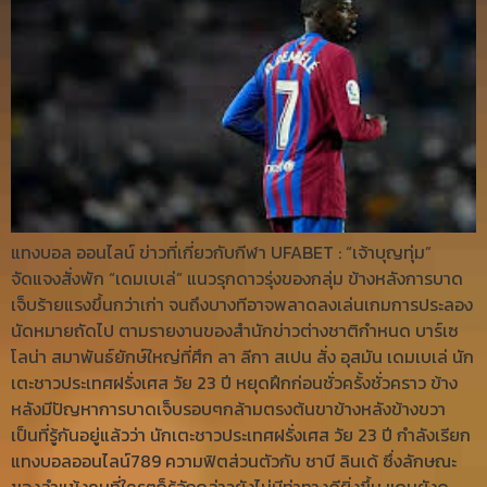
แทงบอล ออนไลน์ ข่าวที่เกี่ยวกับกีฬา UFABET : “เจ้าบุญทุ่ม”
จัดแจงสั่งพัก “เดมเบเล่” แนวรุกดาวรุ่งของกลุ่ม ข้างหลังการบาด
เจ็บร้ายแรงขึ้นกว่าเก่า จนถึงบางทีอาจพลาดลงเล่นเกมการประลอง
นัดหมายถัดไป ตามรายงานของสำนักข่าวต่างชาติกำหนด บาร์เซ
โลน่า สมาพันธ์ยักษ์ใหญ่ที่ศึก ลา ลีกา สเปน สั่ง อุสมัน เดมเบเล่ นัก
เตะชาวประเทศฝรั่งเศส วัย 23 ปี หยุดฝึกก่อนชั่วครั้งชั่วคราว ข้าง
หลังมีปัญหาการบาดเจ็บรอบๆกล้ามตรงต้นขาข้างหลังข้างขวา
เป็นที่รู้กันอยู่แล้วว่า นักเตะชาวประเทศฝรั่งเศส วัย 23 ปี กำลังเรียก
แทงบอลออนไลน์789 ความฟิตส่วนตัวกับ ชาบี ลินเด้ ซึ่งลักษณะ