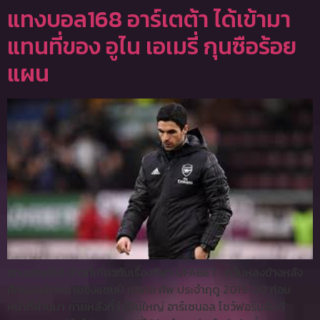
แทงบอล168 อาร์เตต้า ได้เข้ามา
แทนที่ของ อูไน เอเมรี่ กุนซือร้อย
แผน
แทงบอล168 ข่าวที่เกี่ยวกับเรื่องกีฬา UFABET : ควันหลงข้างหลัง
ศึกบอลนัดหมายชิงแชมป์ เอฟเอ คัพ ประจำฤดู 2019-20 ก่อน
หน้าที่ผ่านมา ภายหลังที่ ไอ้ปืนใหญ่ อาร์เซนอล โชว์ฟอร์มอันดี