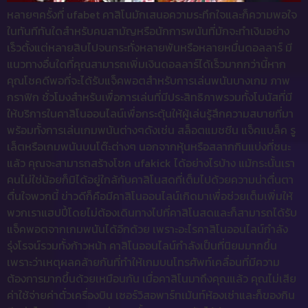
หลายๆครั้งที่ ufabet คาสิโนมักเสนอความระทึกใจและก็ความพอใจ
ในทันทีทันใดสำหรับคนสามัญหรือนักการพนันที่มักจะทำเงินอย่าง
เร็วตั้งแต่หลายสิบไปจนกระทั่งหลายพันหรือหลายหมื่นดอลลาร์ มี
แนวทางอื่นใดที่คุณสามารถเพิ่มเงินดอลลาร์ได้เร็วมากกว่านี้หาก
คุณโชคดีพอที่จะได้รับแจ็คพอตสำหรับการเล่นพนันบางเกม ภาพ
กราฟิก ชั่วโมงสำหรับเพื่อการเล่นที่มีประสิทธิภาพรวมทั้งโบนัสที่มี
ให้บริการในคาสิโนออนไลน์เพื่อกระตุ้นให้ผู้เล่นรู้สึกความสบายที่มา
พร้อมทั้งการเล่นเกมพนันต่างๆดังเช่น สล็อตแมชชีน แจ็คแบล็ค รู
เล็ตหรือเกมพนันบนโต๊ะต่างๆ นอกจากหุ้นหรือสลากกินแบ่งที่ชนะ
แล้ว คุณจะสามารถสร้างโชค ufakick ได้อย่างไรบ้าง แม้กระนั้นเรา
คนไม่ใช่น้อยก็มิได้อยู่ใกล้กับคาสิโนสดที่เต็มไปด้วยความน่าตื่นตา
ตื่นใจพวกนี้ ข่าวดีก็คือมีคาสิโนออนไลน์เกิดมาเพื่อช่วยเต็มเพิ่มให้
พวกเราแฮปปี้โดยไม่ต้องเดินทางไปที่คาสิโนสดและก็สามารถได้รับ
แจ็คพอตจากเกมพนันได้อีกด้วย เพราะอะไรคาสิโนออนไลน์กำลัง
รุ่งโรจน์รวมทั้งก้าวหน้า คาสิโนออนไลน์กำลังเป็นที่นิยมมากขึ้น
เพราะว่าเหตุผลคล้ายกันที่ทำให้เกมบนโทรศัพท์เคลื่อนที่มีความ
ต้องการมากขึ้นด้วยเหมือนกัน เมื่อคาสิโนมาถึงคุณแล้ว คุณไม่เสีย
ค่าใช้จ่ายค่าตั๋วเครื่องบิน เซอร์วิสอพาร์ทเม้นท์ห้องเช่าและก็ของกิน