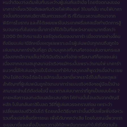
หนจำต้องวางเดิมพันกันระหว่างผู้เล่นกับเจ้ามือ โดยข้อตกลงของ
บาคาร่านั้นจะวินิจฉัยผลกันด้วยไพ่เพียงแค่ 3ใบแค่นั้น เกมไพ่บาคา
ร่านั้นเกิดจากคนอิตาลีในศตวรรษที่ 15 ที่ได้แนวความคิดมาจาก
พิธีการโบราณ และก็ได้เผยแพร่ในประเทศฝรั่งเศสเมื่อกำเนิดการสู้
รบจนกระทั่งในขณะนี้บาคาร่าก็ได้เป็นที่แพร่หลายมามากยิ่งกว่า
3,000 ปีกว่าๆมาแล้ว แชร์จุดเด่นของบาคาร่า เนื่องจากอย่างงี้คน
ถึงนิยมเล่น !มีอีกหนึ่งเหตุผลเพราะอะไรผู้เล่นพนันทุกคนถึงถูกใจ
เล่นเกมบาคาร่าเป็นที่สุด มีบางบุคคลที่บางทีอาจจะเล่นตามกระแส
เนื่องจากมีความเห็นว่าได้เงินดีรวมทั้งง่าย หรือบางทีก็อาจจะเล่น
เนื่องจากความสนุกสนานร่าเริงๆแม้กระนั้นเพราะว่าเกมไพ่ บาคาร่า
แนวๆนี้มีให้เล่นอยู่ถมไปไปหมดทำให้บางบุคคลก็พูดว่าเบื่อบ้าง เชย
บ้าง ไม่คิดว่าจะได้อะไร แม้กระนั้นเวลานี้พวกเราได้ไปเก็บเหตุผล
สำคัญๆที่ผู้เล่นพนันถูกใจเกมบาคาร่าแบบจริงๆจังๆอยู่มีอะไรบ้าง
สามารถอ่านได้ดังต่อไปนี้ แนวทางเล่นบาคาร่าที่ถูกเป็นแบบไหน ?
ภายหลังการลงทะเบียนสมัครสมาชิก ไห้ท่านนั้นโอนเงินจากบัญชี
หลัก ไปในคลับคาสิโนสด วิธีที่ผู้เล่นควรจะทราบก่อน เพราะว่า
เปลี่ยนแปลงชีวิตไปได้ !โดยเคล็ดวิธีบาคาร่านั้นมีขึ้นเพื่อเพิ่มจังหวะ
รวมทั้งเปอร์เซ็นต์การชนะ เพื่อได้มากกว่าเสีย โดยในขณะนี้พวกเรา
จะขอมาชี้แจงเพื่อเป็นแถวทางให้นักพนันทุกคนทำไปใช้ได้ตามใจ