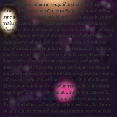
เพียงเท่านั้น แม้กระนั้นแนวทางกลุ่มนี้ก็นับว่าจะเข้ามาเป็นตัวช่วยได้
ดีมากเลยเชียว ufa ส่วนจะมีแนวทางหรือหนทางชี้แนะอย่างไรบ้าง
มาทดลองดูกันเลย แนวทางเล่นสล็อตให้ได้ betufa เงินใน เว็บไซต์
คาสิโน รู้เรื่องเส้นได้เงิน ถ้าว่าท่านมีหวังที่ต้องการจะเอาชนะเกม
สล็อตใน คาสิโน ด้วยขั้นตอนหรือกรรมวิธีเล่นต่างๆนั้น ท่านก็น่าจะรู้
เรื่องหรือรู้จากกฎข้อตกลงกันดีอยู่แล้ว แม้กระนั้นสิ่งที่น่าสนุกและก็
น่าดึงดูดมากมายไปกว่านั้นก็เป็นเส้นได้เงิน ด้วยเหตุว่าเส้นหลัก
เฉพาะที่ได้เงินนั้นจะมีการหมุนในนานาประการต้นแบบ โดยเส้นที่จะ
พิงเครื่องหมายตามช่องต่างๆนั้น ท่านก็จะต้องมองดูให้ออกเพราะว่า
มีช่องไหนบ้าง เมื่อเครื่องหมายหมุนมาลงตามแบบตั้งแต่ต้น
ufakick ท่านก็จะได้รับเงินตามเครื่องหมายที่หมุนมาตรงช่องพวก
นั้นนั่นเอง วางเดิมพันให้เป็น ปัญหาเริ่มต้นของผู้ที่พึ่งเข้ามาเล่นเกม
คาสิโนออนไลน์ เป็นเกือบจะไม่เคยทราบเลยว่าจำเป็นที่จะคิดแผน
หรือระบุเงินลงพนันในแบบไหน สิ่งที่นักการพนันมือใหม่ควรจำเป็น
ต้องทราบเอาไว้เลยเป็น ควรจะจ่ายเงินพนันให้มีความพอเพียง ไม่
มากมายและไม่น้อยจนกระทั่งเกินความจำเป็น โดยจำนวนเงินพนัน
นั้น ก็ขึ้นกับตัวนักการพนันเองด้วย ว่ามีความพร้อมเพรียงด้านการ
เงินแค่ไหนนั่นเอง ด้วยเหตุดังกล่าวแล้ว ให้แด่คุณมองตามสมควร