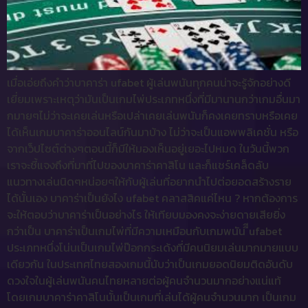
เมื่อเอ่ยถึงคำว่าบาคาร่า ufabet ผู้เล่นพนันทุกคนน่าจะรู้จักอย่างดี
เยี่ยมเพราะเหตุว่ามันเป็นเกมไพ่ประเภทหนึ่งที่มีมานานกว่าเกมอื่นมา
กมายๆไม่ว่าจะเคยเล่นหรือเปล่าเคยเล่นพนันก็คงเคยทราบหรือเคย
ได้เห็นเกมบาคาร่าออนไลน์กันมาบ้าง ไม่ว่าจะเป็นแอพพลิเคชั่น หรือ
จากเว็ปไซต์ต่างๆตอนนี้ก็มีให้มองเห็นอยู่เยอะไปหมด ในวันนี้พวก
เราจะชี้แจงถึงที่มาที่ไปของบาคาร่าคาสิโน และก็แชร์เคล็ดลับ
แนวทางเล่นนิดๆหน่อยๆให้กับผู้เล่นที่อยากนำไปต่อยอดสร้างราย
ได้นั้นเอง บาคาร่าเป็นยังไง ufabet คลาสสิคแค่ไหน ? หากต้องการ
จะให้ตอบว่าบาคาร่าเป็นอย่างไร ให้เทียบมองคงจะง่ายดายเสียยิ่ง
กว่าเป็น บาคาร่าเป็นเกมไพ่ที่มีความเหมือนกับเกมพนัน ีีufabet
ประเภทหนึ่งโน่นเป็นเกมไพ่ป๊อกกระเด้งที่มีคนนิยมเล่นมากมายแบบ
เดียวกัน ในประเทศไทยสองเกมนี้นับว่าเป็นเกมยอดนิยมติดอันดับ
ดวงใจในผู้เล่นพนันคนไทยหลายต่อผู้คนจำนวนมากอย่างแน่แท้
โดยเกมบาคาร่าคาสิโนนั้นเป็นเกมที่เล่นได้ผู้คนจำนวนมาก เป็นเกม