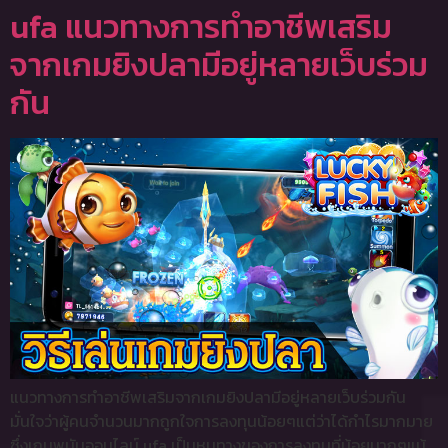
ufa แนวทางการทำอาชีพเสริม
จากเกมยิงปลามีอยู่หลายเว็บร่วม
กัน
แนวทางการทำอาชีพเสริมจากเกมยิงปลามีอยู่หลายเว็บร่วมกัน
มั่นใจว่าผู้คนจำนวนมากถูกใจการลงทุนน้อยๆแต่ว่าได้กำไรมากมาย
ซึ่งเกมพนันออนไลน์ ufa เป็นหนทางของการลงทุนที่น้อยมากๆแม้