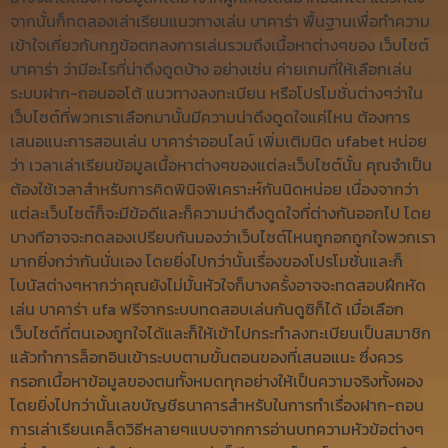
จากนั้นก็ทดลองเล่าเรียนแนวทางเล่น บาคาร่า พื้นฐานเพื่อทำความ
เข้าใจเกี่ยวกับกฏข้อตกลงการเล่นรวมถึงเนื้อหาต่างๆของ เว็บไซต์
บาคาร่า ว่ามีอะไรที่น่าดึงดูดบ้าง อย่างเช่น ค่ายเกมที่ให้เลือกเล่น
ระบบฝาก-ถอนออโต้ แนวทางลงทะเบียน หรือโปรโมชั่นต่างๆว่าใน
เว็บไซต์ที่พวกเราเลือกมานั้นมีความน่าดึงดูดใจแค่ไหน ต้องการ
เสนอแนะการสอนเล่น บาคาร่าออนไลน์ เพิ่มเติมนิด ufabet หน่อย
ว่า เวลาเล่าเรียนข้อมูลเนื้อหาต่างๆของแต่ละเว็บไซต์นั้น คุณจำเป็น
ต้องใช้เวลาสำหรับการคิดพินิจพิเคราะห์กันนิดหน่อย เนื่องจากว่า
แต่ละเว็บไซต์ก็จะมีข้อดีและก็ความน่าดึงดูดใจที่ต่างกันออกไป โดย
บางทีอาจจะทดลองเปรียบกันมองว่าเว็บไซต์ไหนถูกอกถูกใจพวกเรา
มากยิ่งกว่ากันนั่นเอง โดยยิ่งไปกว่านั้นเรื่องของโปรโมชั่นและก็
โบนัสต่างๆหากว่าคุณยังไม่มั้นหัวใจก็บางครั้งอาจจะทดสอบฝึกหัด
เล่น บาคาร่า ufa ฟรีจากระบบทดสอบเล่นกันดูซิก็ได้ เมื่อเลือก
เว็บไซต์ที่ตนเองถูกใจได้และก็ให้เข้าไปกระทำลงทะเบียนเป็นสมาชิก
แลัวทำการล็อกอินเข้าระบบตามขั้นตอนของที่เสนอแนะ ซึ่งควร
กรอกเนื้อหาข้อมูลของตนทั้งหมดทุกอย่างให้เป็นความจริงทั้งผอง
โดยยิ่งไปกว่านั้นเลขบัญชีธนาคารสำหรับในการทำเรื่องฝาก-ถอน
การเล่าเรียนเคล็ดวิธีหลายๆแบบจากการอ่านบทความหัวข้อต่างๆ