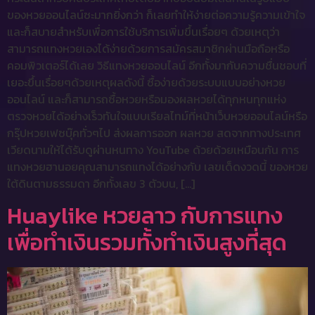
ของหวยออนไลน์ซะมากยิ่งกว่า ก็เลยทำให้ง่ายต่อความรู้ความเข้าใจ
และก็สบายสำหรับเพื่อการใช้บริการเพิ่มขึ้นเรื่อยๆ ด้วยเหตุว่า
สามารถแทงหวยเองได้ง่ายด้วยการสมัครสมาชิกผ่านมือถือหรือ
คอมพิวเตอร์ได้เลย วิธีแทงหวยออนไลน์ อีกทั้งมากับความชื่นชอบที่
เยอะขึ้นเรื่อยๆด้วยเหตุผลดังนี้ ซื้อง่ายด้วยระบบแบบอย่างหวย
ออนไลน์ และก็สามารถซื้อหวยหรือมองผลหวยได้ทุกหนทุกแห่ง
ตรวจหวยได้อย่างเร็วทันใจแบบเรียลไทม์ที่หน้าเว็บหวยออนไลน์หรือ
กรุ๊ปหวยเฟซบุ๊คทั่วๆไป ส่งผลการออก ผลหวย สดจากทางประเทศ
เวียดนามให้ได้รับดูผ่านหนทาง YouTube ด้วยด้วยเหมือนกัน การ
แทงหวยฮานอยคุณสามารถแทงได้อย่างกับ เลขเด็ดงวดนี้ ของหวย
ใต้ดินตามธรรมดา อีกทั้งเลข 3 ตัวบน, […]
Huaylike หวยลาว กับการแทง
เพื่อทำเงินรวมทั้งทำเงินสูงที่สุด