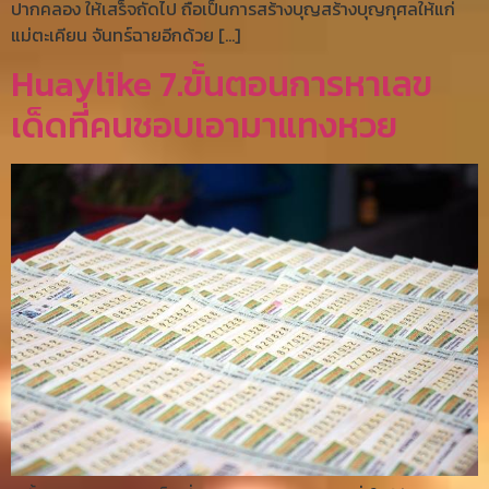
ปากคลอง ให้เสร็จถัดไป ถือเป็นการสร้างบุญสร้างบุญกุศลให้แก่
แม่ตะเคียน จันทร์ฉายอีกด้วย […]
Huaylike 7.ขั้นตอนการหาเลข
เด็ดที่คนชอบเอามาแทงหวย