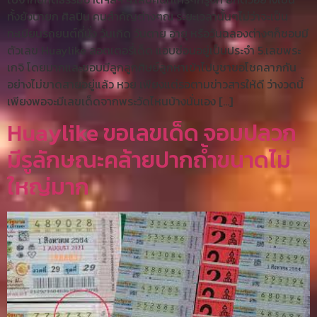
ทั้งยังนายก ศิลปิน คนสำคัญต่างๆณ ระยะเวลานั้นๆไม่ว่าจะเป็น
ทะเบียนรถยนต์ที่นั่ง วันเกิด วันตาย อายุ หรือวันฉลองต่างๆก็ชอบมี
ตัวเลข Huaylike ลอตเตอรี่เด็ด แอบซ่อนอยู่เป็นประจำ 5.เลขพระ
เกจิ โดยมากและชอบมีลูกลูกศิษย์ลูกหาเข้าไปบูชาขอโชคลาภกัน
อย่างไม่ขาดสายอยู่แล้ว หวย เพียงแต่รอตามข่าวสารให้ดี ว่างวดนี้
เพียงพอจะมีเลขเด็ดจากพระวัดไหนบ้างนั่นเอง […]
Huaylike ขอเลขเด็ด จอมปลวก
มีรูลักษณะคล้ายปากถ้ำขนาดไม่
ใหญ่มาก