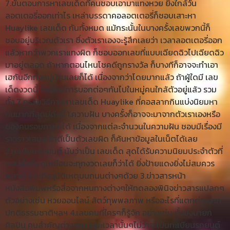
7.ขั้นตอนการหาเลขเด็ดที่คนชอบเอามาแทงหวย ยิ่งใกล้วัน
ลอตเตอรี่ออกเท่าไร เหล่าบรรดาคอลอตเตอรี่ก็ชอบเสาะหา
Huaylike เลขเด็ด กันทั้งหมด แม้กระนั้นในบางครั้งเลขพวกนี้ก็
ชอบอยู่บริเวณตัวเรา ซึ่งตัวเราเองจะรู้สึกเลยว่า เวลาลอตเตอรี่ออก
แล้วหากว่าพวกเราแทงผิด ก็ชอบออกเลขที่แบบเฉียดฉิวไปเฉียดฉิว
มาอยู่ตลอด ถ้าหากตอนไหนโชคดีถูกรางวัล ก็บางทีก็อาจจะทำเอา
เฮกันอีกทั้งหมู่บ้านเลยก็ได้ เนื่องจากว่าโดยมากแล้ว ถ้าผู้ใดมี เลข
เด็ดงวดนี้ ก็ชอบมีการบอกต่อๆกันไปในหมู่คนใกล้ตัวอยู่แล้ว รวม
ทั้ง 7 กรรมวิธีการหาเลขเด็ด Huaylike ที่คอสลากกินแบ่งนิยมหา
กันมากที่สุดมีดังนี้ 1.ความฝัน บางครั้งก็อาจจะมาจากตัวเราเองหรือ
ของคนรอบกายก็ได้ เนื่องจากแต่ละจำนวนในความฝัน ชอบมีเรื่องมี
ราวราวเสมอ ถ้าตีเป็นตัวเลขผิด ก็ค้นหาข้อมูลในเน็ตได้เลย
2.ทะเบียนรถยนต์ นับว่าเป็น เลขเด็ด สุดได้รับความนิยมประจำตัวที่
ชอบซื้อกันดูเหมือนจะทุกงวดเลยก็ว่าได้ ยิ่งป้ายแดงยิ่งไม่สมควร
พลาด รวมถึงอุบัติเหตุบนถนนต่างๆด้วย 3.ข่าวสารหน้า
หนังสือพิมพ์หรือสื่อจากหนทางต่างๆให้ทดลองพินิจข่าวสารแปลกๆ
ตัวอย่างเช่น หวยออนไลน์ สัตว์ทุพพลภาพ หรืออะไรที่แตกต่างจาก
ปกติธรรมชาติฯลฯ 4.เลขคนที่ใครๆก็รู้จัก อย่างเช่น ทั้งยังนายก
ศิลปิน คนสำคัญต่างๆณ ระยะเวลานั้นๆไม่ว่าจะเป็นทะเบียนรถยนต์