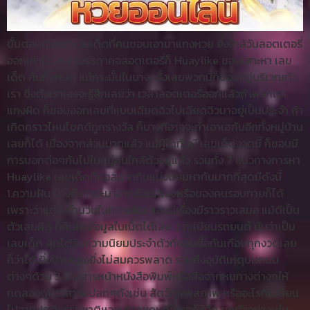
ขั้นตอนการหาหวยเด็ดที่คนชอบเอามาแทงหวย ยิ่งใกล้วันลอตเตอรี่
ออกเท่าใด เหล่าบรรดาคอลอตเตอรี่ก็ Huaylike ชอบเสาะหา เลข
เด็ด กันทั้งหมด แม้กระนั้นในบางครั้งเลขพวกนี้ก็ชอบอยู่บริเวณตัว
เรา ซึ่งตัวเราเองจะรู้สึกเลยว่า เวลาลอตเตอรี่ออกแล้วถ้าพวกเรา
แทงผิด ก็ชอบออกเลขที่แบบเฉียดฉิวไปเฉียดฉิวมาอยู่เป็นประจำ ถ้า
เกิดคราวไหนโชคดีถูกรางวัล ก็บางทีอาจจะทำเอาเฮกันอีกทั้งหมู่บ้าน
เลยก็ได้ เนื่องจากส่วนมากแล้ว แม้ผู้ใดกันมี เลขเด็ดงวดนี้ ก็ชอบมี
การบอกต่อๆกันไปในหมู่คนใกล้ตัวอยู่แล้ว รวมทั้ง 7 แนวทางการหา
Huaylike เลขเด็ดที่คอสลากกินแบ่งนิยมหากันมากที่สุดมีดังนี้
1.ความฝัน บางทีอาจจะมาจากตัวเราเองหรือของคนรอบกายก็ได้
เพราะว่าแต่ละจำนวนในความฝัน ชอบมีเรื่องมีราวราวเสมอ แม้ตีเป็น
ตัวเลขผิด ก็ค้นหาข้อมูลในเน็ตได้เลย 2.ทะเบียนรถยนต์ นับว่าเป็น
เลขเด็ด สุดได้รับความนิยมประจำตัวที่ชอบซื้อกันเกือบทุกงวดเลย
ก็ว่าได้ ยิ่งป้ายแดงยิ่งไม่สมควรพลาด รวมถึงอุบัติเหตุบนถนน
ต่างๆด้วย 3.ข่าวสารหน้าหนังสือพิมพ์หรือสื่อจากหนทางต่างๆให้
ทดลองดูข่าวสารแปลกๆดังเช่น สัตว์ทุพพลภาพ หรืออะไรที่เปลี่ยน
ไปจากปกติธรรมชาติฯลฯ 4.เลขคนที่ใครๆก็รู้จัก ยกตัวอย่างเช่น