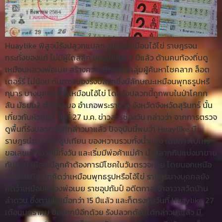
Huaylike พิสูจน์รังปลวกแปลก รูปร่างเหมือนไอ้ไข่ ราษฎรจน
กระทั่งของแท้ ไม่มีผู้ใดสลัก มองเห็นมา 3 ปีแล้ว ด้านคนท้องถิ่นดู
เหมือนหลวงพ่อเมย สร้างความฮือฮาในกลุ่มผู้ค้นหาโชคลาภ ล็อต
เตอร์รี่ ไม่น้อย กับภาพของรังปลวกซึ่งมีลักษณะเหมือนพุทธรูปหรื
กุมาร บางบุคคลก็ว่าเหมือนไอ้ไข่ โดยรังปลวกนี้ถูกพบในป่าโคกก
ลัน มัธยม2 ตำบลทมอ อำเภอพระราชวัง จังหวัดจังหวัดสุรินทร์ นั้น
เกี่ยวกับหัวข้อนี้ วันที่ 27 ม.ค. ข่าวสารช่องวัน กล่าวว่า จากการตรวจ
ดูพื้นที่รังปลวกดังที่กล่าวมาแล้ว ปัจจุบันนี้พบว่า Huaylike มี
ราษฎรนำดอกไม้ ธูปเทียน ของหวานรวมทั้งน้ำแดง เดินทางไปไหว้
ขอเลขเด็ดงวดนี้ทั้งวัน และเริ่มมีพ่อค้าแม่ค้า นำสลากกินแบ่งมาขาย
กันถึงที่ เผื่อจะมีลูกค้าต้องการมีโชคในวันตรวจหวย โดยนอกเหนือ
จากการที่จะถูกคิดว่าเหมือนพุทธรูปหรือไอ้ไข่ ราษฎรบางบุคคลยัง
คิดว่าเหมือนหลวงพ่อเมย ราชอุปถัมป์ อดีตกาลเจ้าอาวาสวัดบ้าน
ลำดวน ซึ่งตายไปเมื่อกว่า 15 ปีแล้ว และก็ตรงกับวันที่ Huaylike 27
เดือนมกราคม ของทุกปีอีกด้วย รังปลวกดังที่ได้กล่าวมาแล้ว มี