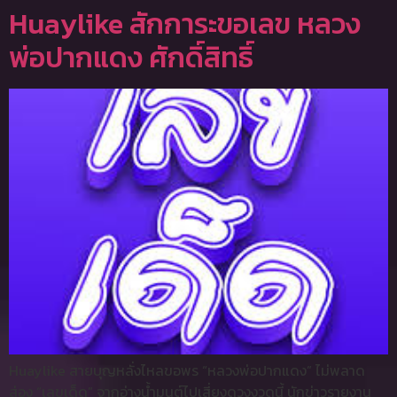
Huaylike สักการะขอเลข หลวง
พ่อปากแดง ศักดิ์สิทธิ์
Huaylike สายบุญหลั่งไหลขอพร “หลวงพ่อปากแดง” ไม่พลาด
ส่อง “เลขเด็ด” จากอ่างน้ำมนต์ไปเสี่ยงดวงงวดนี้ นักข่าวรายงาน