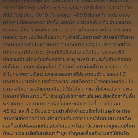
ภายหลังที่ราษฎรและก็ราษฎร Huaylike ทั่วๆไปได้รู้ข่าวสารว่าที่วัด
ที่นี้มีต้นตะเคียน นับ 10 ต้น อายุกว่า 469 ปี ที่เคยให้ลาภประชาชน
มาหลายต่อหลายงวด อีกทั้ง เลขเด็ด 2 ตัวและก็ 3 ตัว จำนวนมาก
กระทั่งจำเป็นต้องกลับมาแก้บนด้วยการเป็นเจ้าภาพนำผ้าป่ารวมทั้ง
กลองยาวมามอบวัดเพื่อสมทบทุนสำหรับในการสร้างโบสถ์ให้กับทาง
วัดปากคลองกันไปแล้วหลายท่านมากมาย ปัจจุบันบรรยากาศที่วัด
ปากคลอง มีประชาชนผู้คนที่เชื่อถือได้รวมตัวกันมาประกอบพิธี
ชักชวนเจ้าแม่ตะเคียนจันทร์ฉาย อายุ 469 ปี มาประทับร่าง ต่อจาก
นั้นไม่นาน คนทรงก็ลุกขึ้นยืนไปร่ายรำหน้าท่อนไม้ หวยรัฐบาล ร่าย
รำไปๆมาๆตามจังหวะเพลงกลองยาวที่ประชาชนจัดมามอบให้ มี
ประชาชนมาขอโชค ขออำลาภ ขอ เลขเด็ดงวดนี้ จากแม่ตะเคียน ใน
ระหว่างที่คนทรงเจ้าแม่ตะเคียนได้รำไปๆมาๆและก็ยังคงประทานพร
โชคลาภให้ประชาชนที่มาร่วมดูในพิธีการต่างก็แผดเสียงฮือฮากันลั่น
พร้อมขานตอบตามภาษามือที่คนทรงเจ้ายกมือขึ้นมาเป็นเลข
4,5,9,2, และก็ 6 ซึ่งประชาชนต่างก็จำจำนวนอีกทั้ง Huaylike ถ่าย
ภาพรวมทั้งอัดวิดิโอที่แม่ตะเคียนจันทร์ฉายยกนำไปตีเป็น เลขเด็ด
และก็เอาไปซื้อสลากกินแบ่งกันเยอะๆ โดยหวังว่าหากว่าถูกเลขมีโชค
ก็จะมาช่วยเหลือกันกลับมาทำบุญทำกุศลเพื่อสร้างโบสถ์ให้กับวัด