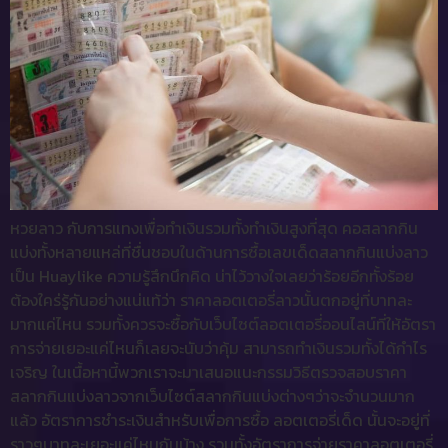
หวยลาว กับการแทงเพื่อทำเงินรวมทั้งทำเงินสูงที่สุด คอสลากกิน
แบ่งทั้งหลายแหล่ที่ชื่นชอบในด้านการซื้อเลขเด็ดสลากกินแบ่งลาว
เป็น Huaylike ความรู้สึกนึกคิด น่าไว้วางใจเลยว่าร้อยอีกทั้งร้อย
ต้องใคร่รู้กันอย่างแน่แท้ว่า ราคาลอตเตอรี่ลาวนั้นตกอยู่ที่บาทละ
มากแค่ไหน รวมทั้งควรจะซื้อกับเว็บไซต์ลอตเตอรี่ออนไลน์ที่ให้อัตรา
การจ่ายเยอะแค่ไหนก็เลยจะนับว่าคุ้ม สามารถทำเงินรวมทั้งได้กำไร
เจริญ ในเนื้อหานี้พวกเราจะมาเสนอแนะกรรมวิธีตรวจสอบราคา
สลากกินแบ่งลาวจากเว็บไซต์สลากกินแบ่งต่างๆว่าจะจำนวนมาก
แล้ว อัตราการชำระเงินสำหรับเพื่อการซื้อ ลอตเตอรี่เด็ด นั้นจะอยู่ที่
ราวๆบาทละเยอะแค่ไหนกันบ้าง รวมทั้งอัตราการจ่ายราคาลอตเตอรี่