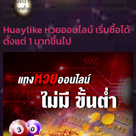
ความสูงราว 1 เมตร และก็รอบๆข้างๆของรังปลวก มีรูลักษณะก็จะ
คล้ายปากถ้ำขนาดไม่ใหญ่มาก นอกนั้นรอบๆโคนต้นไม้ห่างออกไป
ราวๆ […]
Huaylike หวยออนไลน์ เริ่มซื้อได้
ตั้งแต่ 1 บาทขึ้นไป