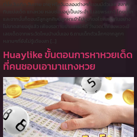
ที่นั่ง วันเกิด วันตาย อายุ หรือวันฉลองต่างๆก็ชอบมีตัวเลข สลาก
กินแบ่งเด็ด แทงหวย หลบซ่อนอยู่เป็นประจำ 5.เลขพระเกจิ โดยมาก
และจากนั้นก็ชอบมีลูกลูกศิษย์ลูกหาเข้าไปบูชาขอโชคลาภกันอย่าง
ไม่ขาดสายอยู่แล้ว เพียงรอตามข่าวสารให้ดี ว่างวดนี้เพียงพอจะมี
เลขเด็ดจากพระวัดไหนบ้างนั่นเอง 6.ถามเด็กตัวเล็กๆจากลูกๆ
หลานๆที่ยังไม่รู้เดียงสา […]
Huaylike ขั้นตอนการหาหวยเด็ด
ที่คนชอบเอามาแทงหวย