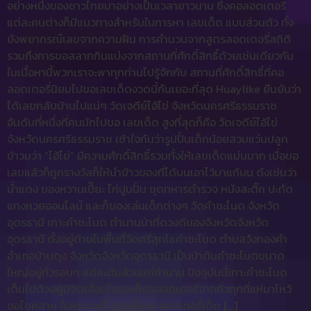
อย่างหนึ่งของชาวไทยมาอย่างเป็นเวลายาวนาน ซึ่งคอลอตเตอรี่
แต่ละคนต่างก็มีแนวทางสำหรับในการหา เลขเด็ด แบบส่วนตัว ทั้ง
ยังพยากรณ์เลขจากความฝัน การคำนวนจากสูตรลอตเตอรี่สถิติ
รวมถึงการขอสลากกินแบ่งจากสถานที่ศักดิ์สิทธิ์ด้วยเช่นเดียวกัน
ในเนื้อหานี้พวกเราจะพาทุกท่านไปรู้จักกับ สถานที่ศักดิ์สิทธิ์ที่คอ
ลอตเตอรี่นิยมไปขอเลขเด็ดงวดนี้กันเยอะที่สุด Huaylike ยืนยันว่า
ได้เลขกลับบ้านไปแน่ๆ วัดเจดีย์ไอ้ไข่ จังหวัดนครศรีธรรมราช
อันดับที่หนึ่งที่คนมักไปขอ เลขเด็ด สูงที่สุดก็คือ วัดเจดีย์ไอ้ไข่
จังหวัดนครศรีธรรมราช เช้าใจกันว่ารูปปั้นเด็กน้อยสวมแว่นปลูก
ข้าวมว่า “ไอ้ไข่” มีความศักดิ์สิทธิ์รวมทั้งให้เลขเด็ดแม่นมาก เมื่อขอ
เลขแล้วก็ถูกรางวัลก็ให้นำข้าวของที่ได้บนเอาไว้มาแก้บน ดังเช่นว่า
น้ำแดง ของหวานเปี๊ยะ ไก่ปูนปั้น ชุดทหารตำรวจ หนังสะติ๊ก ปะทัด
แทงหวยออนไลน์ และก็ของเล่นเด็กต่างๆ วัดคำชะโนด จังหวัด
อุดรธานี เกาะคำชะโนด ตำนานป่าที่ดวงดีของจังหวัดจังหวัด
อุดรธานี ตั้งอยู่ด้านในพื้นที่วัดศรีสุทโธคำชะโนด ตำบลวังทองคำ
อำเภอบ้านดุง จังหวัดจังหวัดอุดรธานี เป็นป่าต้นคำชะโนดขนาด
ใหญ่อยู่ทั่วรอบๆ แต่ละต้นล้วนแก่ช้านาน ปัจจุบันนี้เกาะคำชะโนด
เต็มไปด้วยผู้มีจิตเลื่อมใสและก็คอลอตเตอรี่จากทั่วทุกที่แห่มาไหว้
ขอโชคลาภ ล็อตเตอร์รี่ รวมทั้งขอ ลอตเตอรี่เด็ด […]