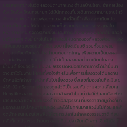
บรรยากาศข้างในวัดหลวงบิดาปากแดง ตำบลบ้านใหญ่ อำเภอเมือง
จังหวัดจังหวัดนครนายก ได้มีนักท่องเที่ยวเดินทางมากมายราบไหว้
สักการขอพร “หลวงพ่อปากแดง ศักดิ์สิทธิ์” เพื่อ ฉลากกินแบ่ง
ความเป็นมงคลให้กับตนเองและก็ครอบครัว ขอการบรรลุผลใน
หน้าที่การงาน กิจการขายมั่งมี เดินทางแคล้วคลาดปลอดภัย แล้วก็
ขอโชคลาภ ดังนี้ ข้างในโบสถ์ก็ยังมีให้ปิดทององค์หลวงพ่อปากแดง
เลียนแบบ รอยรอยเท้าเลียนแบบ เสี่ยงเซียมซี รวมทั้งประพรม
น้ำมนต์ด้วยตัวเองในอ่างน้ำมนต์ขนาดใหญ่ เพื่อความเป็นมงคล
รวมทั้งที่พลาด หวยรัฐบาล มิได้เป็นส่องเลขน้ำตาเทียนในอ่าง
น้ำมนต์ ซึ่งมองเห็นเป็นเลข 508 นิดหน่อยข้าราชการได้นำขึ้นมา
วางเอาไว้ในพาน ให้คนที่พอใจสำหรับเพื่อการเสี่ยงดวงได้มองกัน
ชัดๆแล้วก็ถ่ายภาพนำกลับไปเสี่ยงดวง ซึ่งเลขที่มองเห็นก็จะมีเลข
458, 92 หรือตามแต่จะมองดูแล้วตีเป็นเลขกัน ตามความเลื่อมใส
Huaylike ของแต่ละบุคคล ส่วนข้างหน้าโบสถ์ ยังมีให้ลอดท้องช้าง
เสริมมงคล และก็ขอพรองค์ท้าวเวสสุวรรณ ที่บรรดาสายมูต่างก็มา
ขอการบรรลุเป้าหมายสมหวัง และได้โชคกันมาแล้วนับไม่ถ้วน และก็
จุดพักผ่อนหย่อนใจเพลินให้อาหารปลาในลำคลองธรรมชาติ ก่อน
กลับก็แวะประพรมน้ำมนต์ ฉลากกินแบ่ง เจิมหน้าผาก เจิมฝ่ามือเปิด