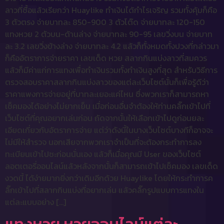
ลาวที่ซื้อแล้วเรียกว่า Huaylike ทำเงินได้กำไรเจริญ รวมทั้งคุ้มก็คือ
3 ตัวตรง จ่ายบาทละ 850-900 3 ตัวโต๊ด จ่ายบาทละ 120-150
แทงหวย 2 ตัวบน-ด้านล่าง จ่ายบาทละ 90-95 เลขวิ่งบน จ่ายบาท
ละ 3.2 เลขวิ่งข้างล่าง จ่ายบาทละ 4.2 แล้วก็ทั้งหมดทั้งปวงที่กล่าวมา
ก็คืออัตราการจ่ายราคา เลขเด็ด หวย สลากกินแบ่งลาวที่สมควร
แล้วก็มีค่าแก่การแทงเพื่อทำเงินรวมทั้งทำเงินสูงที่สุด สำหรับวิธีการ
ตรวจสอบราคาสลากกินแบ่งลาวของแต่ละเว็บไซต์นั้นก็เพื่อรู้ดีว่า
ราคาแพงการจ่ายอยู่ที่บาทละเยอะแค่ไหน ซึ่งพวกเราก็สามารถหา
เช็คมองได้อย่างไม่ยากเย็น เมื่อก่อนอื่นจำต้องให้ท่านคลิ๊กเข้าไปที่
เว็บไซต์ที่คุณอยากเล่นก่อน ถัดจากนั้นให้เลือกเข้าไปดูก่อนยละ
เอียดเกี่ยวกับอัตราการจ่าย แต่ว่าดังนี้ในบางเว็บไซต์บางทีก็อาจจะ
ไม่มีให้สำรวจ นอกเสียจากพวกเราจำเป็นที่จะต้องกระทำการลง
ทะเบียนเข้าไปซะก่อนนั่นเอง แล้วก็เมื่อคุณมี User ของเว็บไซต์
ลอตเตอรี่ออนไลน์แล้วหลังจากนั้นก็สามารถเข้าไปเช็คมอง เลขเด็ด
งวดนี้ ได้ง่ายมากยิ่งกว่าเดิมอีกด้วย Huaylike โดยให้กระทำการค
ลิ๊กเข้าไปที่สลากกินแบ่งที่อยากเล่น แล้วคลิ๊กรูปแบบการแทงใน
แต่ละแบบอย่าง […]