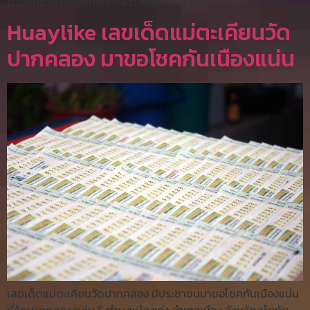
ดวงคนรวย ให้โชคเคราะห์สว่างไสว มีโชค มีชัย […]
Huaylike เลขเด็ดแม่ตะเคียนวัด
ปากคลอง มาขอโชคกันเนืองแน่น
เลขเด็ดแม่ตะเคียนวัดปากคลอง มีประชาชนมาขอโชคกันเนืองแน่น
ที่วัดปากคลอง กลุ่ม 5 ตำบลเมืองเก่า อำเภอเมือง จังหวัดสุโขทัย