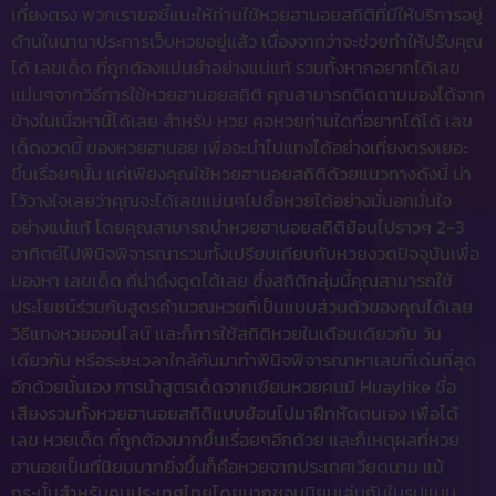
เที่ยงตรง พวกเราขอชี้แนะให้ท่านใช้หวยฮานอยสถิติที่มีให้บริการอยู่
ด้านในนานาประการเว็บหวยอยู่แล้ว เนื่องจากว่าจะช่วยทำให้ปรับคุณ
ได้ เลขเด็ด ที่ถูกต้องแม่นยำอย่างแน่แท้ รวมทั้งหากอยากได้เลข
แม่นๆจากวิธีการใช้หวยฮานอยสถิติ คุณสามารถติดตามมองได้จาก
ข้างในเนื้อหานี้ได้เลย สำหรับ หวย คอหวยท่านใดที่อยากได้ได้ เลข
เด็ดงวดนี้ ของหวยฮานอย เพื่อจะนำไปแทงได้อย่างเที่ยงตรงเยอะ
ขึ้นเรื่อยๆนั้น แค่เพียงคุณใช้หวยฮานอยสถิติด้วยแนวทางดังนี้ น่า
ไว้วางใจเลยว่าคุณจะได้เลขแม่นๆไปซื้อหวยได้อย่างมั่นอกมั่นใจ
อย่างแน่แท้ โดยคุณสามารถนำหวยฮานอยสถิติย้อนไปราวๆ 2-3
อาทิตย์ไปพินิจพิจารณารวมทั้งเปรียบเทียบกับหวยงวดปัจจุบันเพื่อ
มองหา เลขเด็ด ที่น่าดึงดูดได้เลย ซึ่งสถิติกลุ่มนี้คุณสามารถใช้
ประโยชน์ร่วมกับสูตรคำนวณหวยที่เป็นแบบส่วนตัวของคุณได้เลย
วิธีแทงหวยออนไลน์ และก็การใช้สถิติหวยในเดือนเดียวกัน วัน
เดียวกัน หรือระยะเวลาใกล้กันมาทำพินิจพิจารณาหาเลขที่เด่นที่สุด
อีกด้วยนั่นเอง การนำสูตรเด็ดจากเซียนหวยคนมี Huaylike ชื่อ
เสียงรวมทั้งหวยฮานอยสถิติแบบย้อนไปมาฝึกหัดตนเอง เพื่อได้
เลข หวยเด็ด ที่ถูกต้องมากขึ้นเรื่อยๆอีกด้วย และก็เหตุผลที่หวย
ฮานอยเป็นที่นิยมมากยิ่งขึ้นก็คือหวยจากประเทศเวียดนาม แม้
กระนั้นสำหรับคนประเทศไทยโดยมากชอบนิยมเล่นกันในรูปแบบ