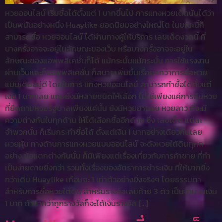
หวยออนไลน์ เริ่มซื้อได้ตั้งแต่ 1 บาทขึ้นไป การแทงหวยเด็ดนับได้ว่า
เป็นพนันอย่างหนึ่ง Huaylike ยอดนิยมอย่างใหญ่โต ในขณะนี้ก็
สามารถซื้อ หวยออนไลน์ ได้ผ่านทางผู้ให้บริการ เลขเด็ดงวดนี้ ที่
บางครั้งอาจจะอยู่ในลักษณะของเว็บ หรือบางครั้งอาจจะอยู่ใน
ลักษณะของแอพพลิเคชั่นก็ได้ แม้กระนั้นแม้กระนั้น การใช้แรงงาน
ผ่านเว็บและก็แอพพลิเคชั่น ก็สบายเพิ่มขึ้นเรื่อยๆกว่าการซื้อหวย
แบบเดิมอยู่ดี โดยในการ แทงหวยออนไลน์ สามารถทำซื้อได้ตั้งแต่
เงิน 1 บาทเลย แถมยังมีหลายชนิดให้เลือก ไม่ใช่เพียงแค่การลุ้นหวย
ที่ยึดตามหวยรัฐบาลเพียงแค่นั้น ยังมีหวยฮานอย หวยลาว ที่จะมี
ความต่างกันในทุกด้าน ให้ได้เลือกซื้ออีกด้วย ซึ่ง เลขเด็ด แต่ละ
จำพวกนั้น ก็เริ่มกระทำซื้อได้ ตั้งแต่เงิน 1 บาทอย่างเดียวกันเลย
หวยหุ้น ทางด้านการแทงหวยแบบออนไลน์ จะดังหวยใต้ดินทุกๆ
อย่าง ข้อแตกต่างกันนั้น ก็มีเพียงแต่เรื่องเกี่ยวกับการค้าขาย ที่ทำ
เป็นง่ายดายยิ่งกว่า รวมทั้งเรื่องของอัตราการชำระเงิน ที่ให้มากยิ่ง
กว่าเดิม Huaylike เกือบจะ 1 เท่าตัวอย่างยิ่งจริงๆ โดยธรรมดา
สำหรับการซื้อหวยใต้ดิน สำหรับรางวัลเลขท้าย 3 ตัว เป็นจำนวนเงิน
1 บาท ถ้าหากว่าถูกรางวัลก็จะได้เงินรางวัล […]