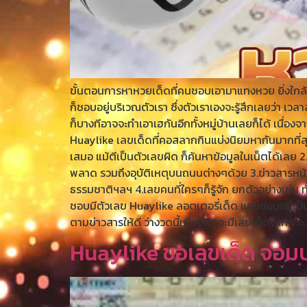
ขั้นตอนการหาหวยเด็ดที่คนชอบเอามาแทงหวย ยิ่งใกล้ว
ก็ชอบอยู่บริเวณตัวเรา ซึ่งตัวเราเองจะรู้สึกเลยว่า 
ก็บางทีอาจจะทำเอาเฮกันอีกทั้งหมู่บ้านเลยก็ได้ เนื่อ
Huaylike เลขเด็ดที่คอสลากกินแบ่งนิยมหากันมากที่สุ
เสมอ แม้ตีเป็นตัวเลขผิด ก็ค้นหาข้อมูลในเน็ตได้เลย 2
พลาด รวมถึงอุบัติเหตุบนถนนต่างๆด้วย 3.ข่าวสารหน้
ธรรมชาติฯลฯ 4.เลขคนที่ใครๆก็รู้จัก ยกตัวอย่างเช่น ท
ชอบมีตัวเลข Huaylike ลอตเตอรี่เด็ด แอบซ่อนอยู่เป
ตามข่าวสารให้ดี ว่างวดนี้เพียงพอจะมีเลขเด็ดจากพระว
Huaylike ขอเลขเด็ด จอม